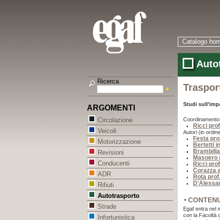
Catalogo ho
Autot
Ricerca
Traspor
Studi sull’imp
ARGOMENTI
Coordinamento
Circolazione
Ricci prof
Veicoli
Autori (in ordine
Festa pro
Motorizzazione
Bertetti 
Brambilla
Revisioni
Masoero 
Conducenti
Ricci prof
Corazza a
ADR
Rota prof
D'Alessan
Rifiuti
Autotrasporto
CONTEN
Strade
Egaf entra nel 
con la Facoltà d
Infortunistica