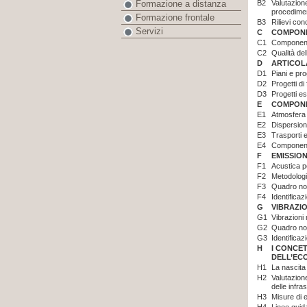
B2
Valutazion
Formazione a distanza
procedime
Formazione frontale
B3
Rilievi con
Servizi
C
COMPONE
C1
Componenti
C2
Qualità del
D
ARTICOL
D1
Piani e pr
D2
Progetti di f
D3
Progetti es
E
COMPONE
E1
Atmosfera 
E2
Dispersione
E3
Trasporti 
E4
Componente
F
EMISSION
F1
Acustica pe
F2
Metodologi
F3
Quadro nor
F4
Identificaz
G
VIBRAZIO
G1
Vibrazioni 
G2
Quadro nor
G3
Identificaz
H
I CONCE
DELL’EC
H1
La nascita
H2
Valutazione
delle infra
H3
Misure di e