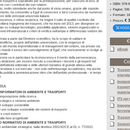
ei trasporti e soprattutto per la predisposizione, per ciascuno di essi, di
ISBN: 978-
e con i contributi dei vari relatori.
, molto stimolante anche dal punto di vista umano, grazie alle squisite
Pagine: 336
rimento, ha consentito a Egaf di conoscere e farsi conoscere da numerosi
Formato: 16
re delle principali università italiane.
cenza, e stima reciproca, ha origine il salto di qualità costituito dal
€ 
Prezzo:
ollana Ingegneria dei trasporti, che ha inizio nel 2013, per disegnare un
o su sviluppi tecnologici, possibilità applicative, sistemi organizzativi e
AGGI
venti infrastrutturali e criteri di verifica nell’ampio e differenziato settore dei
strata a parte dal Direttore scientifico, ha lo scopo di saldare le
€
tifiche, proprie dell’ambito universitario, con le esigenze di
 del mondo imprenditoriale e di management del settore, sia privato sia
eBook
ò risiede il senso del coinvolgimento di Egaf, che storicamente si rivolge al
onale.
rona va in particolare la riconoscenza e il merito della perseveranza,
Co
la dedizione, per essere riuscito a coordinare i docenti e gli esperti nel
l’attività editoriale e delle ulteriori iniziative di grande attesa nella
ersitaria e sul mercato - non solo nell’entourage accademico, ma anche
Trasport
ella pubblica amministrazione oltre che dell’ambito professionale - in tempi
energia
.
Impiant
URA
traspor
materia
 INFORMATORI DI AMBIENTE E TRASPORTI
impostazione della ricerca
ITS nei 
 ecologico e sistema ambiente
i sviluppo sostenibile
Ingegne
 di uno sviluppo sostenibile dei sistemi di trasporto
ferrovia
 e costi esterni
Trasport
alla fase progettuale
O NORMATIVO DI AMBIENTE E TRASPORTI
Sistemi
e ambientale strategica: dalla direttiva 2001/42/CE al DL n. 77/2021
intermo