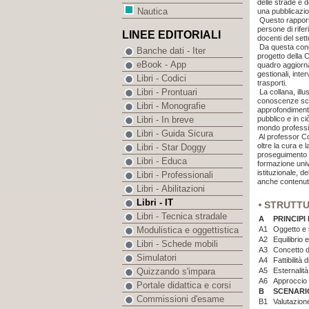
delle strade e d
Nautica
una pubblicazion
Questo rapporto
persone di rife
LINEE EDITORIALI
docenti del setto
Da questa conos
Banche dati - Iter
progetto della C
eBook - App
quadro aggiornat
gestionali, inter
Libri - Codici
trasporti.
Libri - Prontuari
La collana, illu
conoscenze scien
Libri - Monografie
approfondimento
pubblico e in ci
Libri - In breve
mondo professi
Libri - Guida Sicura
Al professor Co
oltre la cura e 
Libri - Star Doggy
proseguimento del
Libri - Educa
formazione univ
istituzionale, d
Libri - Professionali
anche contenuti
Libri - Abilitazioni
Libri - IT
STRUTT
Libri - Tecnica stradale
A
PRINCIPI
A1
Oggetto e 
Modulistica e oggettistica
A2
Equilibrio
Libri - Schede mobili
A3
Concetto d
Simulatori
A4
Fattibilità
A5
Esternalità
Quizzando s'impara
A6
Approccio 
Portale didattica e corsi
B
SCENARI
Commissioni d'esame
B1
Valutazion