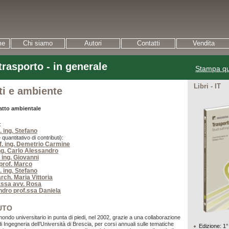
me
Chi siamo
Autori
Contatti
Vendita
rasporto - in generale
Stampa qu
Libri - IT
ti e ambiente
atto ambientale
:
. ing. Stefano
 quantitativo di contributi):
f. ing. Demetrio Carmine
ing. Carlo Alessandro
 ing. Giovanni
prof. Marco
. ing. Stefano
rch. Maria Vittoria
.ssa avv. Rosa
dro prof.ssa Daniela
UTO
mondo universitario in punta di piedi, nel 2002, grazie a una collaborazione
i Ingegneria dell’Università di Brescia, per corsi annuali sulle tematiche
Edizione: 1