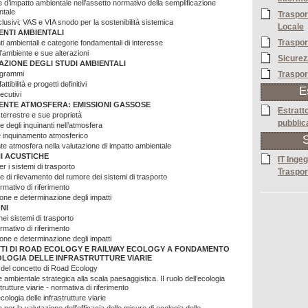
e d’impatto ambientale nell’assetto normativo della semplificazione
ntale
Traspor
clusivi: VAS e VIA snodo per la sostenibilità sistemica
Locale
NTI AMBIENTALI
Traspor
 ambientali e categorie fondamentali di interesse
l’ambiente e sue alterazioni
Sicurez
AZIONE DEGLI STUDI AMBIENTALI
Traspor
ogrammi
attibilità e progetti definitivi
E
ecutivi
NTE ATMOSFERA: EMISSIONI GASSOSE
Estratto
terrestre e sue proprietà
pubblic
 degli inquinanti nell’atmosfera
e inquinamento atmosferico
S
 atmosfera nella valutazione di impatto ambientale
I ACUSTICHE
IT Ingeg
r i sistemi di trasporto
Traspor
e di rilevamento del rumore dei sistemi di trasporto
mativo di riferimento
ione e determinazione degli impatti
NI
nei sistemi di trasporto
mativo di riferimento
ione e determinazione degli impatti
TTI DI ROAD ECOLOGY E RAILWAY ECOLOGY A FONDAMENTO
OLOGIA DELLE INFRASTRUTTURE VIARIE
 del concetto di Road Ecology
 ambientale strategica alla scala paesaggistica. II ruolo dell’ecologia
strutture viarie - normativa di riferimento
cologia delle infrastrutture viarie