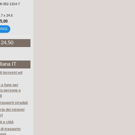
88-352-1314-7
.7 x 24.5
35,00
UNGI
 24,50
llana IT
i terrestri ed
i a fune per
to persone e
li
trasporti stradali
ria dei sistemi
ri
i e città
 di trasporto
dali