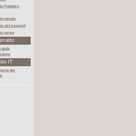
to Pubblico
to navale
za dei trasporti
to aereo
stratto
 della
azione
ito IT
neria dei
ti