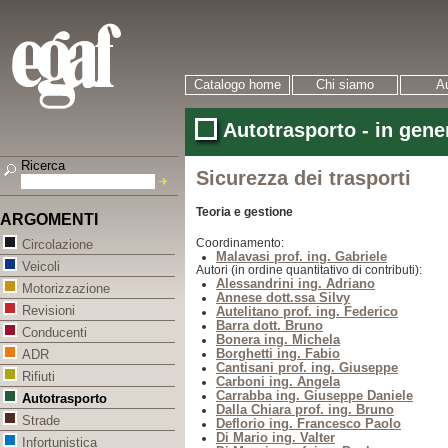
Catalogo home
Chi siamo
Au
Autotrasporto - in gene
Ricerca
Sicurezza dei trasporti
Teoria e gestione
ARGOMENTI
Coordinamento:
Circolazione
Malavasi prof. ing. Gabriele
Veicoli
Autori (in ordine quantitativo di contributi):
Alessandrini ing. Adriano
Motorizzazione
Annese dott.ssa Silvy
Revisioni
Autelitano prof. ing. Federico
Barra dott. Bruno
Conducenti
Bonera ing. Michela
Borghetti ing. Fabio
ADR
Cantisani prof. ing. Giuseppe
Rifiuti
Carboni ing. Angela
Carrabba ing. Giuseppe Daniele
Autotrasporto
Dalla Chiara prof. ing. Bruno
Strade
Deflorio ing. Francesco Paolo
Di Mario ing. Valter
Infortunistica