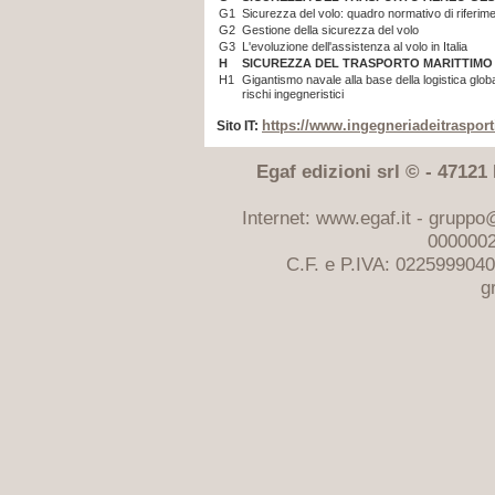
G1
Sicurezza del volo: quadro normativo di riferim
G2
Gestione della sicurezza del volo
G3
L'evoluzione dell'assistenza al volo in Italia
H
SICUREZZA DEL TRASPORTO MARITTIMO
H1
Gigantismo navale alla base della logistica glob
rischi ingegneristici
https://www.ingegneriadeitrasporti
Sito IT:
Egaf edizioni srl © - 47121 F
Internet: www.egaf.it -
gruppo@
0000002
C.F. e P.IVA: 022599904
g