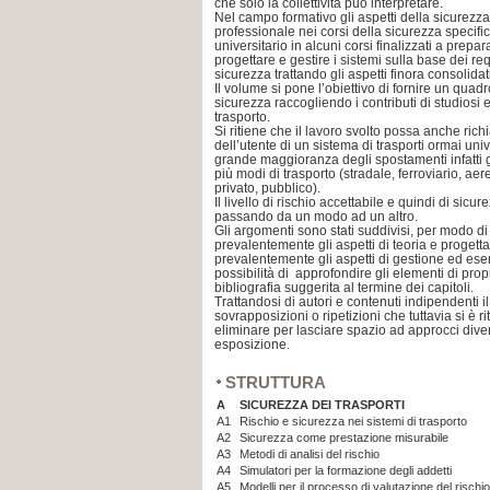
che solo la collettività può interpretare.
Nel campo formativo gli aspetti della sicurezza
professionale nei corsi della sicurezza specifici p
universitario in alcuni corsi finalizzati a prepar
progettare e gestire i sistemi sulla base dei requ
sicurezza trattando gli aspetti finora consolidati
Il volume si pone l’obiettivo di fornire un quadro
sicurezza raccogliendo i contributi di studiosi e
trasporto.
Si ritiene che il lavoro svolto possa anche rich
dell’utente di un sistema di trasporti ormai un
grande maggioranza degli spostamenti infatti g
più modi di trasporto (stradale, ferroviario, aere
privato, pubblico).
Il livello di rischio accettabile e quindi di si
passando da un modo ad un altro.
Gli argomenti sono stati suddivisi, per modo di t
prevalentemente gli aspetti di teoria e progetta
prevalentemente gli aspetti di gestione ed eserc
possibilità di approfondire gli elementi di prop
bibliografia suggerita al termine dei capitoli.
Trattandosi di autori e contenuti indipendenti i
sovrapposizioni o ripetizioni che tuttavia si è r
eliminare per lasciare spazio ad approcci dive
esposizione.
STRUTTURA
A
SICUREZZA DEI TRASPORTI
A1
Rischio e sicurezza nei sistemi di trasporto
A2
Sicurezza come prestazione misurabile
A3
Metodi di analisi del rischio
A4
Simulatori per la formazione degli addetti
A5
Modelli per il processo di valutazione del rischio