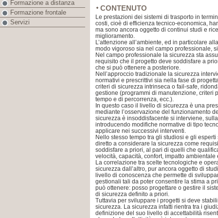
Formazione a distanza
CONTENUTO
Formazione frontale
Le prestazioni dei sistemi di trasporto in termini
Servizi
costi, cioè di efficienza tecnico-economica, han
ma sono ancora oggetto di continui studi e rice
miglioramento.
L’attenzione all’ambiente, ed in particolare al
modo vigoroso sia nel campo professionale, si
Nel campo professionale la sicurezza sta assu
requisito che il progetto deve soddisfare a prio
che si può ottenere a posteriore.
Nell’approccio tradizionale la sicurezza interv
normativi e prescrittivi sia nella fase di progett
criteri di sicurezza intrinseca o fail-safe, ridon
gestione (programmi di manutenzione, criteri p
tempo e di percorrenza, ecc.).
In questo caso il livello di sicurezza è una pre
mediante l’osservazione del funzionamento del s
sicurezza è insoddisfacente si interviene, sul
introducendo modifiche normative di tipo tecno
applicare nei successivi interventi.
Nello stesso tempo tra gli studiosi e gli esper
diretto a considerare la sicurezza come requisi
soddisfare a priori, al pari di quelli che qualifi
velocità, capacità, confort, impatto ambientale e
La correlazione tra scelte tecnologiche e operati
sicurezza dall’altro, pur ancora oggetto di stud
livello di conoscenza che permette di sviluppar
gestionali tali da poter consentire la stima a pri
può ottenere: posso progettare o gestire il sist
di sicurezza definito a priori.
Tuttavia per sviluppare i progetti si deve stabili
sicurezza. La sicurezza infatti rientra tra i giudi
definizione del suo livello di accettabilità rise