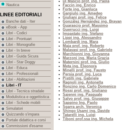
Di Mascio prof. ing. Paola
Nautica
Faccin ing. Enrico
Forte ing. Gianluca
Gargiulo ing. Amedeo
LINEE EDITORIALI
Giuliani prof. ing. Felice
González Hernández ing. Brayan
Banche dati - Iter
Guarascio prof. Massimo
eBook - App
Guerrucci ing. Luigi
Libri - Codici
Impastato ing. Stefano
Lippi ing. Alessandro
Libri - Prontuari
Lombardi ing. Mara
Libri - Monografie
Maja prof. ing. Roberto
Malavasi prof. ing. Gabriele
Libri - In breve
Marchionni ing. Giovanna
Libri - Guida Sicura
Marzoni ing. Maria Grazia
Maternini prof. ing. Giulio
Libri - Star Doggy
Meta ing. Eleonora
Libri - Educa
Minelli prof. ing. Fausto
Libri - Professionali
Persia prof. ing. Luca
Pistilli ing. Gabriele
Libri - Abilitazioni
Ragnoli ing. Antonella
Libri - IT
Ronzino ing. Carlo Domenico
Rossi prof. ing. Giuliano
Libri - Tecnica stradale
Saienni ing. Pasquale
Modulistica e oggettistica
Salvo prof. ing. Giuseppe
Sappino Ing. Paolo
Libri - Schede mobili
Sgarra arch. Veronica
Simulatori
Shingo Usami ing. Davide
Quizzando s'impara
Tatarelli ing. Luigi
Tiboni prof.ssa ing. Michela
Portale didattica e corsi
Commissioni d'esame