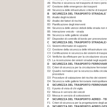
A6
Rischio e sicurezza nel trasporto di merci peri
A7
Gestione delle emergenze dei trasporti
A8
Sicurezza delle infrastrutture critiche di traspor
B
SICUREZZA DEL TRASPORTO STRADALE 
B1
Analisi degli incidenti
B2
Analisi dei fattori di rischio
B3
Pianificazione degli interventi
B4
Sicurezza delle utenze deboli della strada non 
B5
Interazione veicolo - strada
B6
Sicurezza nelle gallerie stradali
B7
Dispositivi di controllo di bordo per prevenzione
C
SICUREZZA DEL TRASPORTO STRADALE 
C1
Sistemi informativi di supporto
C2
Gestione della sicurezza delle infrastrutture str
C3
Certificazione in sicurezza dei sistemi di traspo
C4
Verifiche da effettuare per la circolazione sicura
C5
La ricostruzione dei sinistri stradali negli aspetti
D
SICUREZZA DEL TRASPORTO FERROVIAR
D1
Criteri di sicurezza per la circolazione ferroviar
D2
Quadro normativo per la sicurezza della circolaz
procedure
D3
Procedure di valutazione del rischio dei sistemi 
D4
Sicurezza nelle gallerie ferroviarie metropolitan
E
SICUREZZA DEL TRASPORTO FERROVIARI
E1
Il punto di vista di chi vigila
E2
Messa in servizio dei veicoli
E3
Messa in servizio di sottosistemi
F
SICUREZZA DEL TRASPORTO AEREO - TE
F1
Criteri di sicurezza per la progettazione degli ae
G
SICUREZZA DEL TRASPORTO AEREO GEST