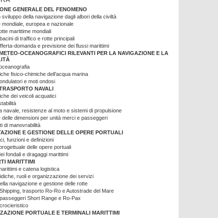
IONE GENERALE DEL FENOMENO
 sviluppo della navigazione dagli albori della civiltà
 mondiale, europea e nazionale
rotte marittime mondiali
acini di traffico e rotte principali
offerta-domanda e previsione dei flussi marittimi
 METEO-OCEANOGRAFICI RILEVANTI PER LA NAVIGAZIONE E LA
ITÀ
 oceanografia
tiche fisico-chimiche dell’acqua marina
ndulatori e moti ondosi
 TRASPORTO NAVALI
iche dei veicoli acquatici
stabilità
a navale, resistenze al moto e sistemi di propulsione
 delle dimensioni per unità merci e passeggeri
 di manovrabilità
AZIONE E GESTIONE DELLE OPERE PORTUALI
ci, funzioni e definizioni
rogettuale delle opere portuali
i fondali e dragaggi marittimi
TI MARITTIMI
arittimi e catena logistica
idiche, ruoli e organizzazione dei servizi
ella navigazione e gestione delle rotte
Shipping, trasporto Ro-Ro e Autostrade del Mare
 passeggeri Short Range e Ro-Pax
crocieristico
ZAZIONE PORTUALE E TERMINALI MARITTIMI