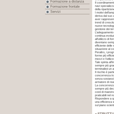
Formazione a distanza
Il coordinamento
navi specializzat
Formazione frontale
della ripartizi
Servizi
I motivi dell’am
deriva dal suo 
aver rappresenta
trend di cresci
nuove tecnolog
gestione dei ter
L’adeguamento d
continua evoluz
all’utilizzo di 
diventano sempre
efficiente delle
situazione al c
Peraltro, i prog
forme più effic
mezzi e l’utilizz
Tale spinta all
sempre più gran
terminalisti un
Il rischio è par
concorrenza tra 
senza sostanzia
armatore di real
La concorrenza 
sempre più deci
costi di maestra
praticabili nel 
Rispondere a q
una efficienza 
sul piano scient
STRUTT