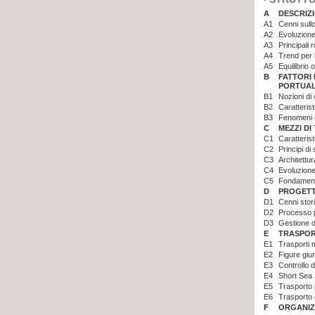
A
DESCRIZ
A1
Cenni sullo
A2
Evoluzione
A3
Principali 
A4
Trend per b
A5
Equilibrio 
B
FATTORI
PORTUAL
B1
Nozioni di
B2
Caratteris
B3
Fenomeni o
C
MEZZI DI
C1
Caratterist
C2
Principi di 
C3
Architettur
C4
Evoluzione
C5
Fondamenti
D
PROGETT
D1
Cenni stori
D2
Processo p
D3
Gestione de
E
TRASPOR
E1
Trasporti m
E2
Figure giur
E3
Controllo d
E4
Short Sea 
E5
Trasporto
E6
Trasporto 
F
ORGANIZ