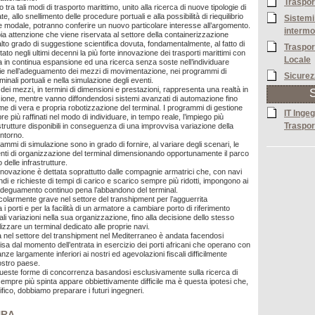
Trasport
 tra tali modi di trasporto marittimo, unito alla ricerca di nuove tipologie di
e, allo snellimento delle procedure portuali e alla possibilità di riequilibrio
Sistemi
one modale, potranno conferire un nuovo particolare interesse all’argomento.
intermo
pia attenzione che viene riservata al settore della containerizzazione
alto grado di suggestione scientifica dovuta, fondamentalmente, al fatto di
Traspor
to negli ultimi decenni la più forte innovazione dei trasporti marittimi con
Locale
ta in continua espansione ed una ricerca senza soste nell’individuare
ie nell’adeguamento dei mezzi di movimentazione, nei programmi di
Sicurez
minali portuali e nella simulazione degli eventi.
ei mezzi, in termini di dimensioni e prestazioni, rappresenta una realtà in
S
ione, mentre vanno diffondendosi sistemi avanzati di automazione fino
forme di vera e propria robotizzazione del terminal. I programmi di gestione
IT Ingeg
 più raffinati nel modo di individuare, in tempo reale, l’impiego più
Traspor
 strutture disponibili in conseguenza di una improvvisa variazione della
ontorno.
rammi di simulazione sono in grado di fornire, al variare degli scenari, le
ienti di organizzazione del terminal dimensionando opportunamente il parco
o delle infrastrutture.
’innovazione è dettata soprattutto dalle compagnie armatrici che, con navi
di e richieste di tempi di carico e scarico sempre più ridotti, impongono ai
 adeguamento continuo pena l’abbandono del terminal.
ticolarmente grave nel settore del transhipment per l’agguerrita
i porti e per la facilità di un armatore a cambiare porto di riferimento
li variazioni nella sua organizzazione, fino alla decisione dello stesso
izzare un terminal dedicato alle proprie navi.
nel settore del transhipment nel Mediterraneo è andata facendosi
sa dal momento dell’entrata in esercizio dei porti africani che operano con
nze largamente inferiori ai nostri ed agevolazioni fiscali difficilmente
nostro paese.
ueste forme di concorrenza basandosi esclusivamente sulla ricerca di
sempre più spinta appare obbiettivamente difficile ma è questa ipotesi che,
ifico, dobbiamo preparare i futuri ingegneri.
URA