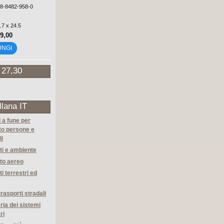
88-8482-958-0
.7 x 24.5
39,00
UNGI
 27,30
llana IT
i a fune per
to persone e
li
ti e ambiente
to aereo
i terrestri ed
trasporti stradali
ria dei sistemi
ri