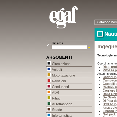
Catalogo ho
Nauti
Ricerca
Ingegner
Tecnologie, m
ARGOMENTI
Coordinamento (i
Circolazione
Ricci prof
Veicoli
Ritossa p
Autori (in ordine
Motorizzazione
Cadoni in
Campagna
Revisioni
Cappelli p
Conducenti
Carboni i
Corriere 
ADR
Dalla Chi
De Girola
Rifiuti
Di Pisa d
Autotrasporto
D'Orso in
Ignaccolo
Strade
Libardo i
Noli prof.
Infortunistica