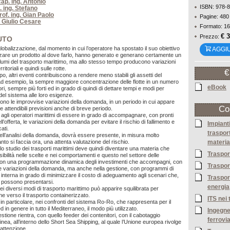
ap. ing. Antonio
ISBN: 978-
. ing. Stefano
rof. ing. Gian Paolo
Pagine: 480
. Giulio Cesare
Formato: 16
€ 
Prezzo:
UTO
a globalizzazione, dal momento in cui l’operatore ha spostato il suo obiettivo
AGGI
zare un prodotto al dove farlo, hanno generato e generano certamente un
umi del trasporto marittimo, ma allo stesso tempo producono variazioni
rritoriali e quindi sulle rotte.
€
o, altri eventi contribuiscono a rendere meno stabili gli assetti del
ad esempio, la sempre maggiore concentrazione delle flotte in un numero
eBook
ori, sempre più forti ed in grado di quindi di dettare tempi e modi per
el sistema alle loro esigenze.
gono le improvvise variazioni della domanda, in un periodo in cui appare
Co
are attendibili previsioni anche di breve periodo.
gli operatori marittimi di essere in grado di accompagnare, con pronti
’offerta, le variazioni della domanda per evitare il rischio di fallimento e
Impiant
ati.
traspor
nell’analisi della domanda, dovrà essere presente, in misura molto
materia
to si faccia ora, una attenta valutazione del rischio.
lo studio dei trasporti marittimi deve quindi diventare una materia che
Traspor
ibilità nelle scelte e nei comportamenti e questo nel settore delle
 con una programmazione dinamica degli investimenti che accompagni, con
Traspor
i, le variazioni della domanda, ma anche nella gestione, con programmi di
interna in grado di minimizzare il costo di adeguamento agli scenari che,
Trasport
a, possono presentarsi.
energia
ei diversi modi di trasporto marittimo può apparire squilibrata per
e verso il trasporto containerizzato.
ITS nei 
 in particolare, nei confronti del sistema Ro-Ro, che rappresenta per il
 in genere in tutto il Mediterraneo, il modo più utilizzato.
Ingegne
estione rientra, con quello feeder dei contenitori, con il cabotaggio
ferrovia
linea, all’interno dello Short Sea Shipping, al quale l’Unione europea rivolge
 attenzione.