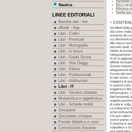
Revedin c
Ricci prof
Nautica
Ritossa p
Stella ing
LINEE EDITORIALI
Banche dati - Iter
CONTEN
eBook - App
Gli effetti dell
dal come realiz
Libri - Codici
aumento dei vol
Libri - Prontuari
sui riferimenti te
Allo stesso temp
Libri - Monografie
passato quali, 
ridotto di armat
Libri - In breve
l’adeguamento d
Libri - Guida Sicura
A ciò si aggiun
difficile formul
Libri - Star Doggy
Questo impone a
Libri - Educa
adeguamenti dell
l’uscita dai merc
Libri - Professionali
In tale senso, 
Libri - Abilitazioni
maggiore di quan
In questo caso 
Libri - IT
suggerisca fless
Libri - Tecnica stradale
infrastrutture,
lotti funzional
Modulistica e oggettistica
organizzazione 
Libri - Schede mobili
di volta in volt
La trattazione d
Simulatori
un’accentuazion
Quizzando s'impara
Ciò può valere,
nostro paese, ed
Portale didattica e corsi
Il sistema in qu
volandiero e di 
Commissioni d'esame
una particolare