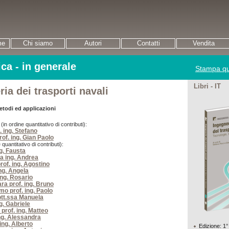
me
Chi siamo
Autori
Contatti
Vendita
ca - in generale
Stampa qu
Libri - IT
ia dei trasporti navali
etodi ed applicazioni
n ordine quantitativo di contributi):
. ing. Stefano
rof. ing. Gian Paolo
 quantitativo di contributi):
g. Fausta
 ing. Andrea
rof. ing. Agostino
ng. Angela
ing. Rosario
ara prof. ing. Bruno
mo prof. ing. Paolo
ott.ssa Manuela
g. Gabriele
 prof. ing. Matteo
ng. Alessandra
 ing. Alberto
Edizione: 1°