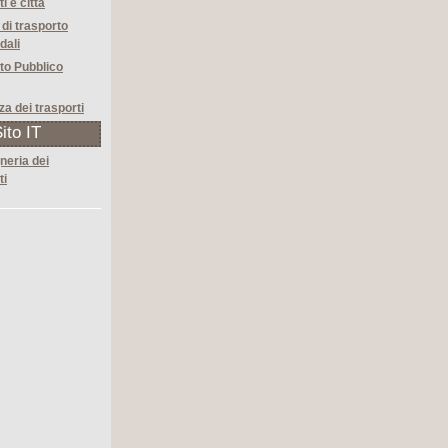
i e città
 di trasporto
dali
to Pubblico
za dei trasporti
ito IT
neria dei
ti