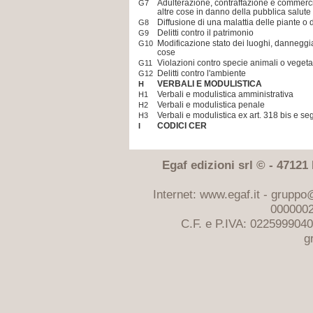
Adulterazione, contraffazione e commerci
G7
altre cose in danno della pubblica salute
Diffusione di una malattia delle piante o 
G8
Delitti contro il patrimonio
G9
Modificazione stato dei luoghi, danneggi
G10
cose
Violazioni contro specie animali o vegetali
G11
Delitti contro l'ambiente
G12
VERBALI E MODULISTICA
H
Verbali e modulistica amministrativa
H1
Verbali e modulistica penale
H2
Verbali e modulistica ex art. 318 bis e s
H3
CODICI CER
I
Egaf edizioni srl © - 47121 F
Internet: www.egaf.it -
gruppo@
0000002
C.F. e P.IVA: 022599904
g