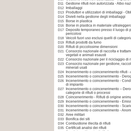
Gestione rifiuti non autorizzata - Albo na
D11
Imballaggi
D12
Produttori e utilizzatori di imballaggi - Ob
D13
Divieti nella gestione degli imballaggi
D14
Borse in plastica
D15
Borse in plastica in materiale ultralegger
D16
Deposito temporaneo presso il luogo di pro
D17
pericolosi
Veicoli fuori uso esclusi quelli di catego
D18
Rifiuti prodotti da fumo
D19
Rifiuti di piccolissime dimensioni
D20
Consorzio nazionale di raccolta e trattame
D21
vegetali e animali esausti
Consorzio nazionale per il riciclaggio di ri
D22
Consorzio nazionale per gestione, raccolt
D23
minerali usati
Incenerimento o coincenerimento rifiuti -
D24
Incenerimento o coincenerimento - Derog
D25
Incenerimento o coincenerimento - Condiz
D26
di impianto
Incenerimento o coincenerimento – Derogh
D27
categorie di rifiuti o processi
Coincenerimento - Rifiuti di origine anim
D28
Incenerimento o coincenerimento - Emiss
D29
Incenerimento o coincenerimento - Scaric
D30
Incenerimento o coincenerimento - Anom
D31
Aree militari
D32
Bonifica dei siti
D33
Combustione illecita di rifiuti
D34
Certificati analisi dei rifiuti
D35