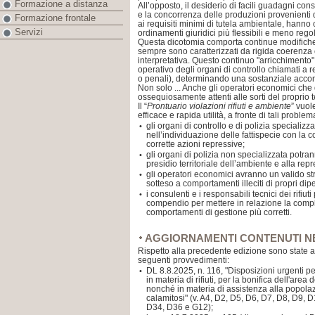
Formazione a distanza
All’opposto, il desiderio di facili guadagni conse
e la concorrenza delle produzioni provenient
Formazione frontale
ai requisiti minimi di tutela ambientale, hann
Servizi
ordinamenti giuridici più flessibili e meno regol
Questa dicotomia comporta continue modifiche 
sempre sono caratterizzati da rigida coerenza o d
interpretativa. Questo continuo "arricchimento" 
operativo degli organi di controllo chiamati a re
o penali), determinando una sostanziale acc
Non solo ... Anche gli operatori economici ch
ossequiosamente attenti alle sorti del proprio te
Il “
Prontuario violazioni rifiuti e ambiente
” vuol
efficace e rapida utilità, a fronte di tali proble
gli organi di controllo e di polizia specializ
•
nell’individuazione delle fattispecie con la
corrette azioni repressive;
gli organi di polizia non specializzata potra
•
presidio territoriale dell’ambiente e alla repr
gli operatori economici avranno un valido str
•
sotteso a comportamenti illeciti di propri dip
i consulenti e i responsabili tecnici dei rifiu
•
compendio per mettere in relazione la compl
comportamenti di gestione più corretti.
AGGIORNAMENTI CONTENUTI NE
Rispetto alla precedente edizione sono state a
seguenti provvedimenti:
DL 8.8.2025, n. 116, "Disposizioni urgenti per i
•
in materia di rifiuti, per la bonifica dell'are
nonché in materia di assistenza alla popolaz
calamitosi" (v. A4, D2, D5, D6, D7, D8, D9,
D34, D36 e G12);