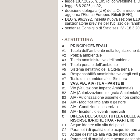
legge 18.7.2025, n. 105 (di conversione al D
•
legge 6.6.2025, n. 82;
•
decisione delegata (UE) della Commissione
•
aggiorna l'Elenco Europeo Rifiuti (EER);
DLG n. 99/1992, inserita nuova sezione E10 
•
sanzionatorie previste per l'utilizzo dei fang
sentenza Consiglio di Stato sez. IV - 18.3.20
•
STRUTTURA
PRINCIPI GENERALI
A
Tutela dell’ambiente nella legislazione it
A1
Polizia ambientale
A2
Tutela amministrativa dell’ambiente
A3
Tutela penale dell’ambiente
A4
Sistema deflattivo della tutela penale
A5
Responsabilità amministrativa degli enti p
A6
Testo unico ambientale - Struttura
A7
VAS, VIA, AIA (TUA - PARTE II)
B
VIA (Valutazione Impatto Ambientale)
B1
AIA (Autorizzazione Integrata Ambientale
B2
AIA - Autorizzazione assente o non conf
B3
AIA - Modifica impianto o gestore
B4
AIA - Condizioni di esercizio
B5
AIA - Incidenti o eventi imprevisti
B6
DIFESA DEL SUOLO, TUTELA DELLE 
C
RISORSE IDRICHE (TUA - PARTE III)
Acque idonee alla vita dei pesci
C1
Parametri di qualità delle acque idonee al
C2
Acque destinate alla vita dei molluschi
C3
Parametri di qualità delle acque destinate
C4