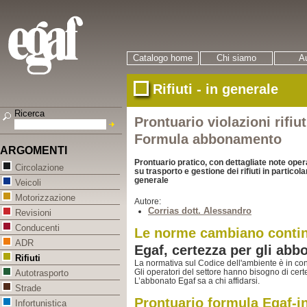
Catalogo home
Chi siamo
Au
Rifiuti - in generale
Ricerca
Prontuario violazioni rifiu
Formula abbonamento
ARGOMENTI
Prontuario pratico, con dettagliate note opera
Circolazione
su trasporto e gestione dei rifiuti in particol
generale
Veicoli
Motorizzazione
Autore:
Corrias dott. Alessandro
Revisioni
Conducenti
Le norme cambiano conti
ADR
Egaf, certezza per gli abb
Rifiuti
La normativa sul Codice dell'ambiente è in co
Gli operatori del settore hanno bisogno di cert
Autotrasporto
L’abbonato Egaf sa a chi affidarsi.
Strade
Prontuario formula Egaf-i
Infortunistica