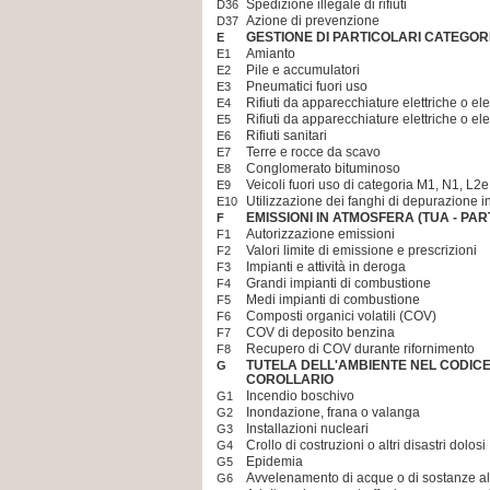
Spedizione illegale di rifiuti
D36
Azione di prevenzione
D37
GESTIONE DI PARTICOLARI CATEGORIE
E
Amianto
E1
Pile e accumulatori
E2
Pneumatici fuori uso
E3
Rifiuti da apparecchiature elettriche o el
E4
Rifiuti da apparecchiature elettriche o el
E5
Rifiuti sanitari
E6
Terre e rocce da scavo
E7
Conglomerato bituminoso
E8
Veicoli fuori uso di categoria M1, N1, L2
E9
Utilizzazione dei fanghi di depurazione in
E10
EMISSIONI IN ATMOSFERA (TUA - PAR
F
Autorizzazione emissioni
F1
Valori limite di emissione e prescrizioni
F2
Impianti e attività in deroga
F3
Grandi impianti di combustione
F4
Medi impianti di combustione
F5
Composti organici volatili (COV)
F6
COV di deposito benzina
F7
Recupero di COV durante rifornimento
F8
TUTELA DELL'AMBIENTE NEL CODIC
G
COROLLARIO
Incendio boschivo
G1
Inondazione, frana o valanga
G2
Installazioni nucleari
G3
Crollo di costruzioni o altri disastri dolosi
G4
Epidemia
G5
Avvelenamento di acque o di sostanze al
G6