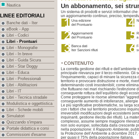
Un abbonamento, sei strum
Nautica
Un sistema di prodotti e servizi informativi che
LINEE EDITORIALI
un aggiornamento continuo, preciso, tempesti
Una edizione
N
Banche dati - Iter
del Prontuario
eBook - App
Aggiornamenti
R
Libri - Codici
del Prontuario
a
Libri - Prontuari
Banca dati
F
Libri - Monografie
Iter Sanzioni rifiuti
s
Libri - In breve
Libri - Guida Sicura
CONTENUTO
Libri - Star Doggy
La corretta gestione dei rifiuti e dell’ambiente
Libri - Educa
principale rilevanza per il terzo millennio. Gli 
l'inquinamento, capaci di minare la sicurezza di
Libri - Professionali
territorio e provocare distruzione e morte, riv
Libri - Abilitazioni
determinando costi insostenibili; come elimina
che fluttuano nei mari rischiando l'estinzione 
Libri - IT
conseguente rottura dell’equilibrio degli ecosi
Come proteggere le risorse alimentari "aggredi
Libri - Tecnica stradale
conseguente aumento di intolleranze, allergi
Modulistica e oggettistica
Le più significative problematiche, su larga s
con i fattori che sul territorio producono inqu
Libri - Schede mobili
irreversibili modificazioni degli ecosistemi (e
Simulatori
inquinanti, gestione illecita dei rifiuti). La mat
complesso, assume sempre maggiore rilevanza 
Quizzando s'impara
non solo europei, sollecitata dalla crescente 
Portale didattica e corsi
nella popolazione: il
Rapporto Ambiente
, pub
la Protezione dell’Ambiente a dicembre 2017,
Commissioni d'esame
per quasi il 75% della popolazione italiana.