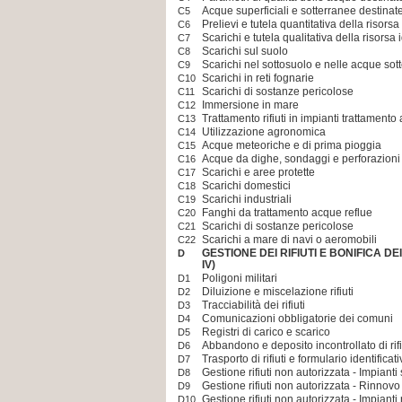
Acque superficiali e sotterranee destin
C5
Prelievi e tutela quantitativa della risorsa
C6
Scarichi e tutela qualitativa della risorsa 
C7
Scarichi sul suolo
C8
Scarichi nel sottosuolo e nelle acque sot
C9
Scarichi in reti fognarie
C10
Scarichi di sostanze pericolose
C11
Immersione in mare
C12
Trattamento rifiuti in impianti trattament
C13
Utilizzazione agronomica
C14
Acque meteoriche e di prima pioggia
C15
Acque da dighe, sondaggi e perforazioni
C16
Scarichi e aree protette
C17
Scarichi domestici
C18
Scarichi industriali
C19
Fanghi da trattamento acque reflue
C20
Scarichi di sostanze pericolose
C21
Scarichi a mare di navi o aeromobili
C22
GESTIONE DEI RIFIUTI E BONIFICA DEI
D
IV)
Poligoni militari
D1
Diluizione e miscelazione rifiuti
D2
Tracciabilità dei rifiuti
D3
Comunicazioni obbligatorie dei comuni
D4
Registri di carico e scarico
D5
Abbandono e deposito incontrollato di rifi
D6
Trasporto di rifiuti e formulario identificativ
D7
Gestione rifiuti non autorizzata - Impianti
D8
Gestione rifiuti non autorizzata - Rinnov
D9
Gestione rifiuti non autorizzata - Impiant
D10