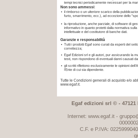
tempi tecnici periodicamente necessari per la ma
Non sono ammessi
:
•
il rimborso o un ulteriore scarico della pubblicaz
furto, smarrimento, ecc.), ad eccezione dello "sp
•
la riproduzione, anche parziale, di software di gest
informativo in quanto protetti dalla normativa sulla t
intellettuale e del costitutore di banche dati.
Garanzie e responsabilità
•
Tutti i prodotti Egaf sono curati da esperti del sett
correttezza;
•
Egaf Edizioni srl e gli autori, pur assicurando la 
testi, non rispondono di eventuali danni causati da
•
gli scritti riflettono esclusivamente le opinioni d
l’Ente di cui sia dipendente.
Tutte le Condizioni generali di acquisto e/o 
www.egaf.it.
Egaf edizioni srl © - 47121 F
Internet: www.egaf.it -
gruppo@
0000002
C.F. e P.IVA: 022599904
g