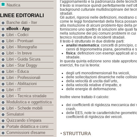
l’aggiornamento e la padronanza delle tecnich
Nautica
Il testo si inserisce quindi perfettamente nell’
background culturale multidisciplinare del tecni
stradali.
LINEE EDITORIALI
Gli autori, rigorosi nelle definizioni, mostran
come le leggi fondamentali della fisica possa
Banche dati - Iter
alla risoluzione di alcuni problemi-tipo della 
eBook - App
forniscono uno spettro di soluzioni alle quali f
nella soluzione dei più comuni problemi in cui
Libri - Codici
tecnico ricostruttore di incidenti stradali.
Libri - Prontuari
Il testo è strutturato in due distinte parti:
analisi matematica
: concetti di principio
Libri - Monografie
cenni di trigonometria piana, geometria e st
Libri - In breve
fisica
: definizioni con esempi applicati al c
stradale.
Libri - Guida Sicura
In questa quinta edizione sono state approfondi
esercizi, fra cui la teoria:
Libri - Star Doggy
Libri - Educa
degli urti monodimensionali fra veicoli,
delle sollecitazioni dinamiche nelle collisio
Libri - Professionali
della velocità di uscita dall’urto,
Libri - Abilitazioni
della velocità relative d’impatto, e
delle energie di deformazione.
Libri - IT
Libri - Tecnica stradale
Inoltre viene trattato il calcolo:
Modulistica e oggettistica
dei coefficienti di rigidezza meccanica dei v
Libri - Schede mobili
crash,
delle EES, note le caratteristiche geometri
Simulatori
coefficienti di rigidezza dei veicoli.
Quizzando s'impara
Portale didattica e corsi
Commissioni d'esame
STRUTTURA