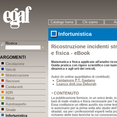
Catalogo home
Chi siamo
Au
Infortunistica
Ricerca
Ricostruzione incidenti st
e fisica - eBook
ARGOMENTI
Matematica e fisica applicate all’analisi ricost
Circolazione
Guida pratica con rigore scientifico con num
dinamica e agli urti dei veicoli.
Veicoli
Motorizzazione
Autori (in ordine quantitativo di contributi):
Centamore P.T. Gaetano
Revisioni
Leanza dott.ssa Deborah
Conducenti
ADR
CONTENUTO
La pubblicazione fornisce, in un unico testo, i
Rifiuti
basi di mate¬matica e fisica necessarie per l’an
Autotrasporto
Essa costituisce un ottimo ausilio sia come tes
si avvicinano per la prima volta allo studio dell
Strade
stradali, sia per i professionisti esperti nella p
richiamo delle basi teoriche la cui conoscenza
Infortunistica