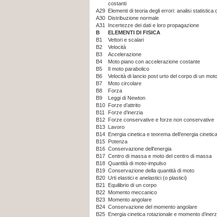
costanti
A29
Elementi di teoria degli errori: analisi statistica 
A30
Distribuzione normale
A31
Incertezze dei dati e loro propagazione
B
ELEMENTI DI FISICA
B1
Vettori e scalari
B2
Velocità
B3
Accelerazione
B4
Moto piano con accelerazione costante
B5
Il moto parabolico
B6
Velocità di lancio post urto del corpo di un mot
B7
Moto circolare
B8
Forza
B9
Leggi di Newton
B10
Forze d’attrito
B11
Forze d’inerzia
B12
Forze conservative e forze non conservative
B13
Lavoro
B14
Energia cinetica e teorema dell’energia cinetic
B15
Potenza
B16
Conservazione dell’energia
B17
Centro di massa e moto del centro di massa
B18
Quantità di moto-impulso
B19
Conservazione della quantità di moto
B20
Urti elastici e anelastici (o plastici)
B21
Equilibrio di un corpo
B22
Momento meccanico
B23
Momento angolare
B24
Conservazione del momento angolare
B25
Energia cinetica rotazionale e momento d’inerz