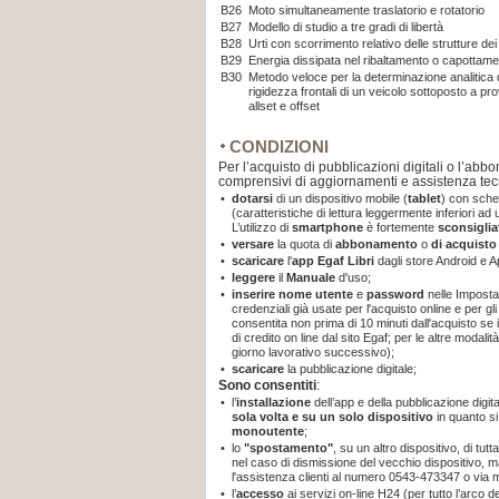
B26
Moto simultaneamente traslatorio e rotatorio
B27
Modello di studio a tre gradi di libertà
B28
Urti con scorrimento relativo delle strutture dei 
B29
Energia dissipata nel ribaltamento o capottame
B30
Metodo veloce per la determinazione analitica dei
rigidezza frontali di un veicolo sottoposto a pro
allset e offset
CONDIZIONI
Per l’acquisto di pubblicazioni digitali o l’abb
comprensivi di aggiornamenti e assistenza tec
•
dotarsi
di un dispositivo mobile (
tablet
) con sche
(caratteristiche di lettura leggermente inferiori a
L’utilizzo di
smartphone
è fortemente
sconsiglia
•
versare
la quota di
abbonamento
o
di acquist
•
scaricare
l'
app
Egaf Libri
dagli store Android e A
•
leggere
il
Manuale
d'uso;
•
inserire nome utente
e
password
nelle Imposta
credenziali già usate per l'acquisto online e per gli
consentita non prima di 10 minuti dall'acquisto se
di credito on line dal sito Egaf; per le altre modal
giorno lavorativo successivo);
•
scaricare
la pubblicazione digitale;
Sono consentiti
:
•
l’
installazione
dell’app e della pubblicazione digit
sola volta e su un solo dispositivo
in quanto
s
monoutente
;
•
lo
"spostamento"
, su un altro dispositivo, di tut
nel caso di dismissione del vecchio dispositivo, m
l'assistenza clienti al numero 0543-473347 o via 
•
l’
accesso
ai servizi on-line H24 (per tutto l’arco 