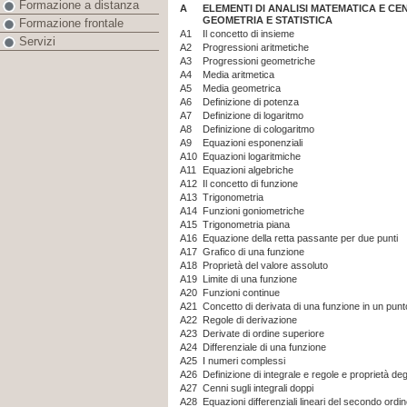
Formazione a distanza
A
ELEMENTI DI ANALISI MATEMATICA E CE
GEOMETRIA E STATISTICA
Formazione frontale
A1
Il concetto di insieme
Servizi
A2
Progressioni aritmetiche
A3
Progressioni geometriche
A4
Media aritmetica
A5
Media geometrica
A6
Definizione di potenza
A7
Definizione di logaritmo
A8
Definizione di cologaritmo
A9
Equazioni esponenziali
A10
Equazioni logaritmiche
A11
Equazioni algebriche
A12
Il concetto di funzione
A13
Trigonometria
A14
Funzioni goniometriche
A15
Trigonometria piana
A16
Equazione della retta passante per due punti
A17
Grafico di una funzione
A18
Proprietà del valore assoluto
A19
Limite di una funzione
A20
Funzioni continue
A21
Concetto di derivata di una funzione in un punt
A22
Regole di derivazione
A23
Derivate di ordine superiore
A24
Differenziale di una funzione
A25
I numeri complessi
A26
Definizione di integrale e regole e proprietà degl
A27
Cenni sugli integrali doppi
A28
Equazioni differenziali lineari del secondo ord