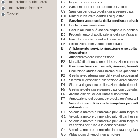
Formazione a distanza
C7
Registro dei sequestri
C8
Sanzioni per rifiuto di custodire il veicolo
Formazione frontale
C9
Sanzioni per utilizzo della cosa sequestrata
Servizi
C10
Rimedi e iniziative contro il sequestro
D
Sanzione accessoria della confisca del vei
D1
Confisca amministrativa
D2
Casi in cui non può essere disposta la confis
D3
Procedimento di applicazione della confisca a
D4
Rimedi e iniziative contro la confisca
D5
Circolazione con veicolo confiscato
E
Affidamento servizio rimozione e raccolta 
depositeria
E1
Affidamento della concessione
E2
Modalità di effettuazione del servizio in conc
F
Gestione beni sequestrati, rimossi, fermati,
F1
Evoluzione storica delle norme sulla gestione d
F2
Gestione ed alienazione dei veicoli sequestrati
F3
Sistema di gestione e alienazione del custode
F4
Sistema di gestione e alienazione delle deposit
F5
Gestione delle cose sequestrate con custodia
F6
Alienazione dei veicoli rimossi non ritirati
F7
Annotazione del sequestro o della confisca al
G
Veicoli rinvenuti in sosta irregolare protrat
abbandono
G1
Veicolo a motore o rimorchio privi della targa d
G2
Veicolo a motore o rimorchio privi di parti ess
G3
Veicolo a motore o rimorchio privi della targa di
essenziali per l’uso o la conservazione
G4
Veicolo a motore o rimorchio in sosta irregolare
G5
Abbandono di veicoli non a motore