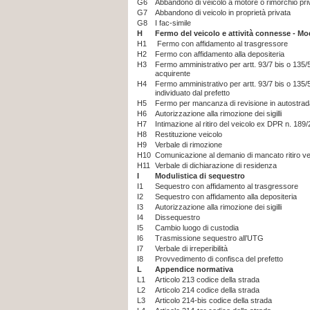
G6
Abbandono di veicolo a motore o rimorchio priv
G7
Abbandono di veicolo in proprietà privata
G8
I fac-simile
H
Fermo del veicolo e attività connesse - Mo
H1
Fermo con affidamento al trasgressore
H2
Fermo con affidamento alla depositeria
H3
Fermo amministrativo per artt. 93/7 bis o 135
acquirente
H4
Fermo amministrativo per artt. 93/7 bis o 135
individuato dal prefetto
H5
Fermo per mancanza di revisione in autostrad
H6
Autorizzazione alla rimozione dei sigilli
H7
Intimazione al ritiro del veicolo ex DPR n. 18
H8
Restituzione veicolo
H9
Verbale di rimozione
H10
Comunicazione al demanio di mancato ritiro ve
H11
Verbale di dichiarazione di residenza
I
Modulistica di sequestro
I1
Sequestro con affidamento al trasgressore
I2
Sequestro con affidamento alla depositeria
I3
Autorizzazione alla rimozione dei sigilli
I4
Dissequestro
I5
Cambio luogo di custodia
I6
Trasmissione sequestro all’UTG
I7
Verbale di irreperibilità
I8
Provvedimento di confisca del prefetto
L
Appendice normativa
L1
Articolo 213 codice della strada
L2
Articolo 214 codice della strada
L3
Articolo 214-bis codice della strada