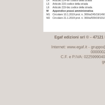
L4
Articolo 214-ter codice della strada
L5
Articolo 215 codice della strada
L6
Articolo 215-bis codice della strada
M
Appendice prassi amministrativa
M1
Circolare 10.1.2019 prot. n. 300/a/245/19/149
M2
Circolare 21.1.2019 prot. n. 300/a/559/19/101/
Egaf edizioni srl © - 47121 F
Internet: www.egaf.it -
gruppo@
0000002
C.F. e P.IVA: 022599904
g