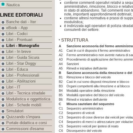
contiene commenti operativi relativi a sequ
Nautica
amministrativo, rimozione, blocco e relativa
in stato di abbandono. Tali commenti non tr
note, importanti approfondimenti dottrinali;
LINEE EDITORIALI
contiene altresì normativa e prassi di suppo
Banche dati - Iter
modulistica;
è indirizzata agli operatori di polizia strada
eBook - App
consulenti del settore.
Libri - Codici
STRUTTURA
Libri - Prontuari
Libri - Monografie
A
Sanzione accessoria del fermo amministrat
A1
Casi in cui è disposto il fermo amministrativo
Libri - In breve
A2
Fermo amministrativo non avente natura di s
Libri - Guida Sicura
A3
Procedimento di applicazione del fermo ammin
Libri - Star Doggy
A4
Sanzioni
A5
Rimedi e iniziative dell’utente
Libri - Educa
B
Sanzione accessoria della rimozione o del 
Libri - Professionali
B1
Rimozione e blocco del veicolo
Libri - Abilitazioni
B2
Casi in cui sono disposti rimozione e blocco
B3
Organi competenti alla rimozione e al blocco
Libri - IT
B4
Modalità operative della rimozione
Libri - Tecnica stradale
B5
Modalità operative del blocco del veicolo
Modulistica e oggettistica
B6
Rimedi e iniziative dell’utente
C
Misura cautelare del sequestro
Libri - Schede mobili
C1
Sequestro amministrativo
Simulatori
C2
Sequestro di veicoli
Quizzando s'impara
C3
Sequestro di cose diverse dai veicoli per viol
C4
Sequestro di merci o attrezzature per violazio
Portale didattica e corsi
C5
Sequestro veicoli per ipotesi di reato
Commissioni d'esame
C6
Dissequestro del veicolo