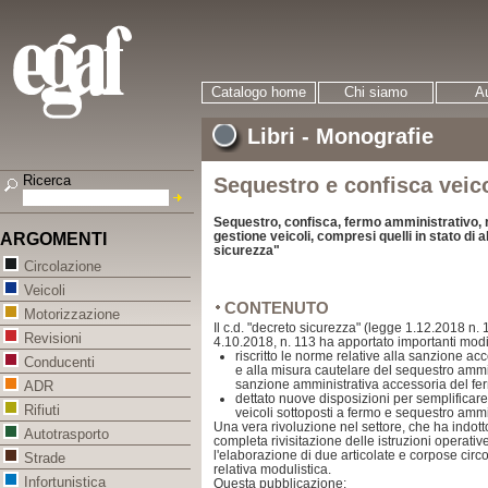
Catalogo home
Chi siamo
Au
Libri - Monografie
Ricerca
Sequestro e confisca veico
Sequestro, confisca, fermo amministrativo, r
gestione veicoli, compresi quelli in stato di
ARGOMENTI
sicurezza"
Circolazione
Veicoli
CONTENUTO
Motorizzazione
Il c.d. "decreto sicurezza" (legge 1.12.2018 n.
Revisioni
4.10.2018, n. 113 ha apportato importanti mod
riscritto le norme relative alla sanzione ac
Conducenti
e alla misura cautelare del sequestro ammini
sanzione amministrativa accessoria del fer
ADR
dettato nuove disposizioni per semplificare
Rifiuti
veicoli sottoposti a fermo e sequestro ammin
Una vera rivoluzione nel settore, che ha indotto
Autotrasporto
completa rivisitazione delle istruzioni operativ
l'elaborazione di due articolate e corpose circ
Strade
relativa modulistica.
Infortunistica
Questa pubblicazione: