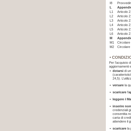
I8
Provvedim
L
Appendi
L1
Articolo 
L2
Articolo 
L3
Articolo 
L4
Articolo 2
L5
Articolo 
L6
Articolo 
M
Appendic
M1
Circolare
M2
Circolare
CONDIZI
Per l’acquisto d
aggiornamenti e
•
dotarsi
di un
(caratteristi
24,5). L’utili
•
versare
la q
•
scaricare
l'
a
•
leggere
il
Ma
•
inserire no
credenziali gi
consentita no
carta di cred
attendere il 
•
scaricare
la