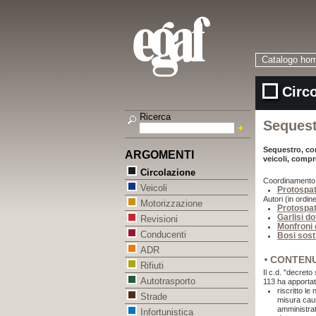
Catalogo ho
Circo
Ricerca
Sequest
Sequestro, con
ARGOMENTI
veicoli, compr
Circolazione
Coordinamento
Veicoli
Protospat
Autori (in ordine
Motorizzazione
Protospat
Garlisi do
Revisioni
Monfroni 
Conducenti
Bosi sos
ADR
CONTEN
Rifiuti
Il c.d. "decret
Autotrasporto
113 ha apportat
riscritto le
Strade
misura caut
amministrat
Infortunistica