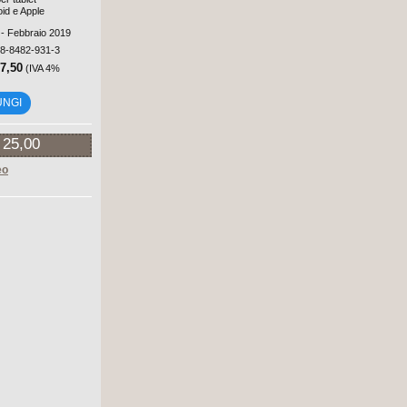
oid e Apple
 - Febbraio 2019
88-8482-931-3
17,50
(IVA 4%
UNGI
 25,00
eo