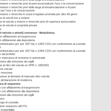
motore o rimorchio privi di parti essenziali per l’uso o la conservazione
motore o rimorchio privi della targa di immatricolazione e di parti
i per l’uso o la conservazione
motore o rimorchio in sosta irregolare protratta per oltre 60 giorni
 di veicoli non a motore
 di veicolo a motore o rimorchio privi di copertura assicurativa
 di veicolo in proprietà privata
le
l veicolo e attività connesse - Modulistica
 affidamento al trasgressore
 affidamento alla depositeria
inistrativo per artt. 93/7 bis o 135/5 CDS con conferimento al custode
te
inistrativo per artt. 93/7 bis o 135/5 CDS con conferimento al custode
o dal prefetto
 mancanza di revisione in autostrada
ione alla rimozione dei sigilli
ne al ritiro del veicolo ex DPR n. 189/2001
one veicolo
i rimozione
ione al demanio di mancato ritiro veicolo
i dichiarazione di residenza
ica di sequestro
 con affidamento al trasgressore
 con affidamento alla depositeria
ione alla rimozione dei sigilli
stro
ogo di custodia
ione sequestro all’UTG
irreperibilità