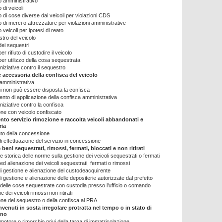
o amministrativo
 di veicoli
 di cose diverse dai veicoli per violazioni CDS
 di merci o attrezzature per violazioni amministrative
veicoli per ipotesi di reato
tro del veicolo
dei sequestri
er rifiuto di custodire il veicolo
per utilizzo della cosa sequestrata
niziative contro il sequestro
 accessoria della confisca del veicolo
amministrativa
ui non può essere disposta la confisca
nto di applicazione della confisca amministrativa
niziative contro la confisca
one con veicolo confiscato
nto servizio rimozione e raccolta veicoli abbandonati e
ria
to della concessione
di effettuazione del servizio in concessione
beni sequestrati, rimossi, fermati, bloccati e non ritirati
e storica delle norme sulla gestione dei veicoli sequestrati o fermati
ed alienazione dei veicoli sequestrati, fermati o rimossi
i gestione e alienazione del custodeacquirente
 gestione e alienazione delle depositerie autorizzate dal prefetto
delle cose sequestrate con custodia presso l’ufficio o comando
e dei veicoli rimossi non ritirati
ne del sequestro o della confisca al PRA
invenuti in sosta irregolare protratta nel tempo o in stato di
ono
motore o rimorchio privi della targa di immatricolazione