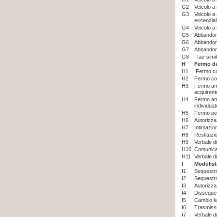
G2
Veicolo a 
G3
Veicolo a 
essenzial
G4
Veicolo a 
G5
Abbandono
G6
Abbandono
G7
Abbandono
G8
I fac-simi
H
Fermo de
H1
Fermo con
H2
Fermo con
H3
Fermo amm
acquiren
H4
Fermo amm
individuat
H5
Fermo per
H6
Autorizzaz
H7
Intimazio
H8
Restituzi
H9
Verbale d
H10
Comunicaz
H11
Verbale d
I
Modulist
I1
Sequestro
I2
Sequestro
I3
Autorizzaz
I4
Disseque
I5
Cambio lu
I6
Trasmiss
I7
Verbale di 