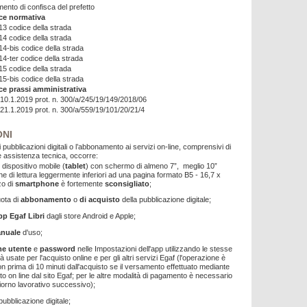
ento di confisca del prefetto
ce normativa
213 codice della strada
214 codice della strada
214-bis codice della strada
14-ter codice della strada
215 codice della strada
215-bis codice della strada
e prassi amministrativa
 10.1.2019 prot. n. 300/a/245/19/149/2018/06
 21.1.2019 prot. n. 300/a/559/19/101/20/21/4
ONI
i pubblicazioni digitali o l’abbonamento ai servizi on-line, comprensivi di
 assistenza tecnica, occorre:
 dispositivo mobile (
tablet
) con schermo di almeno 7”, meglio 10”
che di lettura leggermente inferiori ad una pagina formato B5 - 16,7 x
zzo di
smartphone
è fortemente
sconsigliato
;
uota di
abbonamento
o
di acquisto
della pubblicazione digitale;
pp
Egaf Libri
dagli store Android e Apple;
nuale
d'uso;
me utente
e
password
nelle Impostazioni dell'app utilizzando le stesse
à usate per l'acquisto online e per gli altri servizi Egaf (l'operazione è
n prima di 10 minuti dall'acquisto se il versamento effettuato mediante
ito on line dal sito Egaf; per le altre modalità di pagamento è necessario
giorno lavorativo successivo);
 pubblicazione digitale;