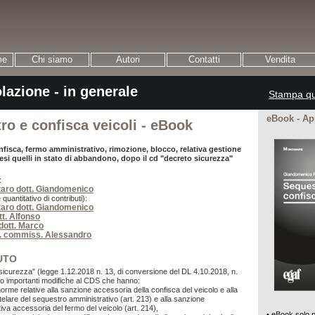
me
Chi siamo
Autori
Contatti
Vendita
lazione - in generale
Stampa qu
eBook - A
ro e confisca veicoli - eBook
fisca, fermo amministrativo, rimozione, blocco, relativa gestione
esi quelli in stato di abbandono, dopo il cd "decreto sicurezza"
:
aro dott. Giandomenico
 quantitativo di contributi):
aro dott. Giandomenico
tt. Alfonso
dott. Marco
t. commiss. Alessandro
UTO
o sicurezza" (legge 1.12.2018 n. 13, di conversione del DL 4.10.2018, n.
o importanti modifiche al CDS che hanno:
 norme relative alla sanzione accessoria della confisca del veicolo e alla
elare del sequestro amministrativo (art. 213) e alla sanzione
iva accessoria del fermo del veicolo (art. 214),
• eBook solo p