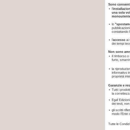
Sono consenti
•
l’
installazi
una sola vo
monoutent
•
lo
"spostam
pubblicazioni
contattando 
•
l’
accesso
ai
dei tempi te
Non sono am
•
il rimborso o
furto, smarr
•
la riproduzio
informativo in
proprietà inte
Garanzie e re
•
Tutti i prodo
la correttezz
•
Egaf Edizioni
dei testi, no
•
gli scritti r
modo l’Ente d
Tutte le Condiz