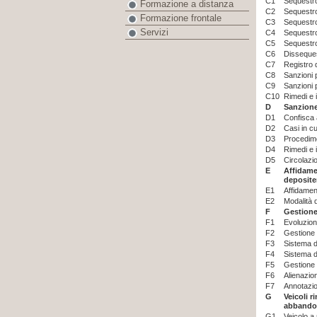
C1
Sequestr
Formazione a distanza
C2
Sequestro
Formazione frontale
C3
Sequestro
Servizi
C4
Sequestro
C5
Sequestro 
C6
Disseques
C7
Registro 
C8
Sanzioni p
C9
Sanzioni 
C10
Rimedi e i
D
Sanzione
D1
Confisca 
D2
Casi in c
D3
Procedime
D4
Rimedi e i
D5
Circolazi
E
Affidame
deposite
E1
Affidamen
E2
Modalità 
F
Gestione 
F1
Evoluzion
F2
Gestione 
F3
Sistema d
F4
Sistema di
F5
Gestione 
F6
Alienazion
F7
Annotazio
G
Veicoli r
abband
G1
Veicolo a 