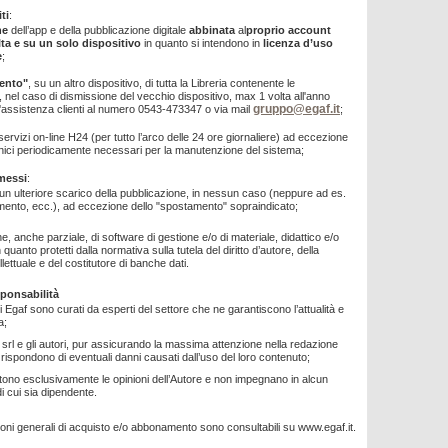
ti
:
one
dell’app e della pubblicazione digitale
abbinata
al
proprio account
lta e su un solo dispositivo
in quanto si intendono in
licenza d’uso
e
;
ento"
, su un altro dispositivo, di tutta la Libreria contenente le
, nel caso di dismissione del vecchio dispositivo, max 1 volta all'anno
gruppo@egaf.it
l'assistenza clienti al numero 0543-473347 o via mail
;
 servizi on-line H24 (per tutto l’arco delle 24 ore giornaliere) ad eccezione
cnici periodicamente necessari per la manutenzione del sistema;
messi
:
 un ulteriore scarico della pubblicazione, in nessun caso (neppure ad es.
imento, ecc.), ad eccezione dello "spostamento" sopraindicato;
ne, anche parziale, di software di gestione e/o di materiale, didattico e/o
 quanto protetti dalla normativa sulla tutela del diritto d’autore, della
llettuale e del costitutore di banche dati.
sponsabilità
tti Egaf sono curati da esperti del settore che ne garantiscono l’attualità e
a;
 srl e gli autori, pur assicurando la massima attenzione nella redazione
n rispondono di eventuali danni causati dall’uso del loro contenuto;
iflettono esclusivamente le opinioni dell’Autore e non impegnano in alcun
i cui sia dipendente.
ioni generali di acquisto e/o abbonamento sono consultabili su www.egaf.it.