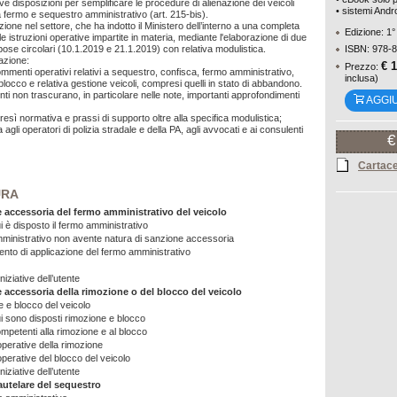
ve disposizioni per semplificare le procedure di alienazione dei veicoli
• sistemi Andr
a fermo e sequestro amministrativo (art. 215-bis).
ione nel settore, che ha indotto il Ministero dell’interno a una completa
Edizione: 1°
lle istruzioni operative impartite in materia, mediante l'elaborazione di due
pose circolari (10.1.2019 e 21.1.2019) con relativa modulistica.
ISBN: 978-
azione:
€ 
Prezzo:
mmenti operativi relativi a sequestro, confisca, fermo amministrativo,
inclusa)
blocco e relativa gestione veicoli, compresi quelli in stato di abbandono.
ti non trascurano, in particolare nelle note, importanti approfondimenti
AGGI
tresì normativa e prassi di supporto oltre alla specifica modulistica;
a agli operatori di polizia stradale e della PA, agli avvocati e ai consulenti
€
Cartac
URA
 accessoria del fermo amministrativo del veicolo
i è disposto il fermo amministrativo
inistrativo non avente natura di sanzione accessoria
nto di applicazione del fermo amministrativo
niziative dell’utente
 accessoria della rimozione o del blocco del veicolo
 e blocco del veicolo
ui sono disposti rimozione e blocco
mpetenti alla rimozione e al blocco
operative della rimozione
operative del blocco del veicolo
niziative dell’utente
autelare del sequestro