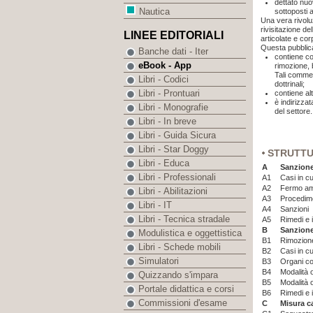
dettato nuo
Nautica
sottoposti 
Una vera rivoluz
rivisitazione de
LINEE EDITORIALI
articolate e cor
Questa pubblic
Banche dati - Iter
contiene co
eBook - App
rimozione, 
Tali commen
Libri - Codici
dottrinali;
Libri - Prontuari
contiene al
è indirizzat
Libri - Monografie
del settore.
Libri - In breve
Libri - Guida Sicura
Libri - Star Doggy
STRUTT
Libri - Educa
A
Sanzione
Libri - Professionali
A1
Casi in cu
A2
Fermo amm
Libri - Abilitazioni
A3
Procedime
Libri - IT
A4
Sanzioni
Libri - Tecnica stradale
A5
Rimedi e i
B
Sanzione
Modulistica e oggettistica
B1
Rimozione
Libri - Schede mobili
B2
Casi in c
Simulatori
B3
Organi co
B4
Modalità 
Quizzando s'impara
B5
Modalità 
Portale didattica e corsi
B6
Rimedi e i
Commissioni d'esame
C
Misura c