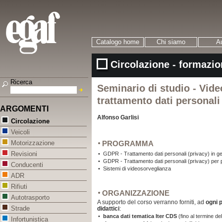
Catalogo home
Chi siamo
Au
Circolazione - formazio
Ricerca
Seminario di studio - Vid
trattamento dati personali
ARGOMENTI
Alfonso Garlisi
Circolazione
Veicoli
PROGRAMMA
Motorizzazione
Revisioni
•
GDPR - Trattamento dati personali (privacy) in g
•
GDPR - Trattamento dati personali (privacy) per p
Conducenti
•
Sistemi di videosorveglianza
ADR
Rifiuti
ORGANIZZAZIONE
Autotrasporto
A supporto del corso verranno forniti, ad
ogni 
Strade
didattici
:
•
banca dati tematica Iter CDS
(fino al termine del
Infortunistica