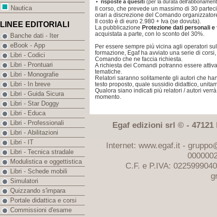
•
risposte a quesiti
(per la durata dell'abbonamento
Nautica
Il corso, che prevede un massimo di 30 partecip
orari a discrezione del Comando organizzator
Il costo è di euro 2.980 + Iva (se dovuta).
LINEE EDITORIALI
La pubblicazione
Protezione dati personali e
acquistata a parte, con lo sconto del 30%.
Banche dati - Iter
eBook - App
Per essere sempre più vicina agli operatori sul 
formazione, Egaf ha avviato una serie di corsi,
Libri - Codici
Comando che ne faccia richiesta.
Libri - Prontuari
A richiesta dei Comandi potranno essere attivati 
tematiche.
Libri - Monografie
Relatori saranno solitamente gli autori che ha
Libri - In breve
testo proposto, quale sussidio didattico, unita
Qualora siano indicati più relatori / autori verr
Libri - Guida Sicura
momento.
Libri - Star Doggy
Libri - Educa
Libri - Professionali
Egaf edizioni srl © - 47121 F
Libri - Abilitazioni
Libri - IT
Internet: www.egaf.it -
gruppo@
Libri - Tecnica stradale
0000002
Modulistica e oggettistica
C.F. e P.IVA: 022599904
Libri - Schede mobili
g
Simulatori
Quizzando s'impara
Portale didattica e corsi
Commissioni d'esame