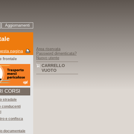
Aggiornamenti
tale
Area riservata
esta pagina
Password dimenticata?
Nuovo utente
 frontale
CARRELLO
VUOTO
RI CORSI
o stradale
 e conducenti
i
ro e confisca
lo documentale