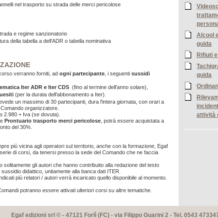
annelli nel trasporto su strada delle merci pericolose
Videoso
trattam
persona
strada e regime sanzionatorio
Alcool 
ttura della tabella a dell'ADR o tabella nominativa
guida
Rifiuti 
ZAZIONE
Tachigr
corso verranno forniti, ad
ogni partecipante
, i seguenti
sussidi
guida
Ordinan
tematica
Iter ADR e Iter CDS
(fino al termine dell'anno solare),
uesiti
(per la durata dell'abbonamento a Iter).
Rilevam
evede un massimo di 30 partecipanti, dura l'intera giornata, con orari a
incident
l Comando organizzatore.
attivit
ro 2.980 + Iva (se dovuta).
ne
Prontuario trasporto merci pericolose
, potrà essere acquistata a
conto del 30%.
re più vicina agli operatori sul territorio, anche con la formazione, Egaf
serie di corsi, da tenersi presso la sede del Comando che ne faccia
 solitamente gli autori che hanno contribuito alla redazione del testo
 sussidio didattico, unitamente alla banca dati ITER.
dicati più relatori / autori verrà incaricato quello disponibile al momento.
Comandi potranno essere attivati ulteriori corsi su altre tematiche.
Egaf edizioni srl © - 47121 Forlì (FC) - via Filippo Guarini 2 - Tel. 0543 47334