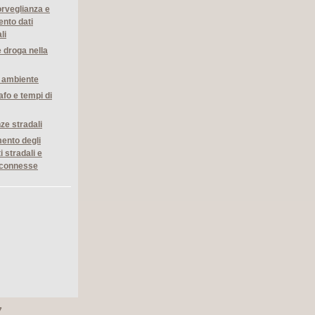
rveglianza e
ento dati
li
e droga nella
e ambiente
afo e tempi di
ze stradali
ento degli
i stradali e
à connesse
7