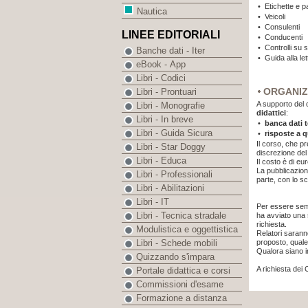
•
Etichette e p
Nautica
•
Veicoli
•
Consulenti
LINEE EDITORIALI
•
Conducenti
•
Controlli su 
Banche dati - Iter
•
Guida alla le
eBook - App
Libri - Codici
ORGANIZ
Libri - Prontuari
A supporto del 
Libri - Monografie
didattici
:
Libri - In breve
•
banca dati 
Libri - Guida Sicura
•
risposte a q
Il corso, che pr
Libri - Star Doggy
discrezione de
Libri - Educa
Il costo è di eu
La pubblicazio
Libri - Professionali
parte, con lo s
Libri - Abilitazioni
Libri - IT
Per essere semp
Libri - Tecnica stradale
ha avviato una 
richiesta.
Modulistica e oggettistica
Relatori saranno
proposto, quale
Libri - Schede mobili
Qualora siano in
Quizzando s'impara
A richiesta dei 
Portale didattica e corsi
Commissioni d'esame
Formazione a distanza