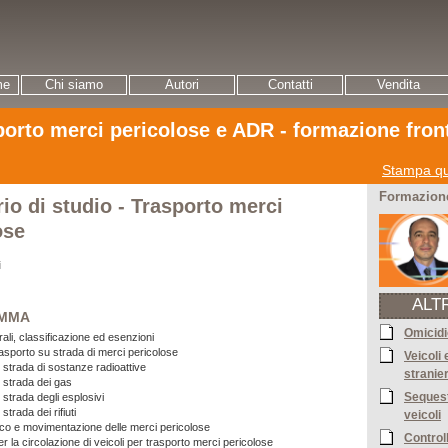
me
Chi siamo
Autori
Contatti
Vendita
porto merci pericolose e ADR - formazione fron
Stampa qu
Formazione
io di studio - Trasporto merci
ose
i
ALT
MMA
Omicidi
rali, classificazione ed esenzioni
rasporto su strada di merci pericolose
Veicoli
 strada di sostanze radioattive
stranier
 strada dei gas
Sequest
strada degli esplosivi
trada dei rifiuti
veicoli
ico e movimentazione delle merci pericolose
Control
 la circolazione di veicoli per trasporto merci pericolose