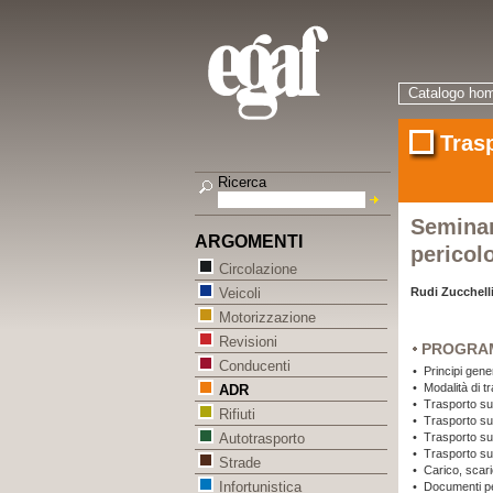
Catalogo ho
Tras
Ricerca
Seminar
ARGOMENTI
pericol
Circolazione
Rudi Zucchell
Veicoli
Motorizzazione
Revisioni
PROGRA
Conducenti
•
Principi gene
•
Modalità di t
ADR
•
Trasporto su
Rifiuti
•
Trasporto su
•
Trasporto su 
Autotrasporto
•
Trasporto su s
Strade
•
Carico, scar
Infortunistica
•
Documenti per