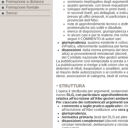
Formazione a distanza
sommario riepilogativo degli argomenti t
quadro generale, con breve inquadram
Formazione frontale
sviluppo dell'argomento in primi livell
in secondi livelli, più dettagliati, e ind
Servizi
presso gli uffici preposti, in particolare
provinciali dell'Albo;
note di approfondimento tecnico o dott
problematiche più sottili e dibattute;
elenco di disposizioni, giurisprudenza e
in alcuni casi e per le materie che ri
segue il COMMENTO di autori vari;
giurisprudenza
: qualora esistente è coll
inPratica, ulteriormente suddivisa per te
disposizioni
: dalla norma primaria del decr
altra) ai provvedimenti ministeriali (decreti,
del Comitato nazionale Albo gestori ambien
La pubblicazione così reimpostata si presta a m
La pubblicazione si rivolge a tutti coloro che o
detentori di rifiuti, trasportatori o smaltitori, 
al rilascio delle autorizzazioni o al controllo e 
stessi, associazioni di categoria, studi di con
STRUTTURA
L'opera è strutturata per argomenti, sostanzialm
nuovo
DLG, con particolare approfondimento,
relativa all'iscrizione all'Albo gestori ambient
Per ciascuno dei sottoelencati argomenti so
commento a taglio pratico-applicativ
o ch
all'iscrizione all'Albo costituisce una
vera g
giurisprudenza
;
normativa primaria
(testi del DLG ed altr
disposizioni complemetari
(decreti ministe
circolari ministeriali, deliberazioni e circol