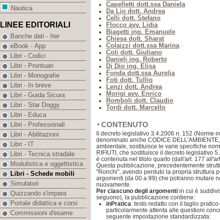
Capelletti dott.ssa Daniela
Nautica
Da Lio dott. Andrea
Celli dott. Stefano
LINEE EDITORIALI
Flocco avv. Lidia
Biagetti ing. Emanuele
Banche dati - Iter
Chiesa dott. Sharat
Colaizzi dott.ssa Marina
eBook - App
Coli dott. Giuliano
Libri - Codici
Danieli ing. Roberto
Libri - Prontuari
Di Dio ing. Elisa
Fonda dott.ssa Aurelia
Libri - Monografie
Foti dott. Tullio
Libri - In breve
Lenzi dott. Andrea
Morigi avv. Enrico
Libri - Guida Sicura
Romboli dott. Claudio
Libri - Star Doggy
Tordi dott. Marcello
Libri - Educa
CONTENUTO
Libri - Professionali
Il decreto legislativo 3.4.2006 n. 152 (Norme 
Libri - Abilitazioni
denominato anche CODICE DELL'AMBIENTE, con
Libri - IT
ambientale, sostituisce le varie specifiche norm
RIFIUTI, che sostituisce il decreto legislativo 
Libri - Tecnica stradale
è contenuta nel titolo quarto (dall'art. 177 all'ar
Modulistica e oggettistica
Questa pubblicazione, precedentemente struttur
"Ronchi", avendo perduto la propria struttura p
Libri - Schede mobili
argomenti (da 00 a 99) che potranno mutare n
Simulatori
nuovamente.
Per ciascuno degli argomenti
in cui è suddivi
Quizzando s'impara
seguono), la pubblicazione contiene:
Portale didattica e corsi
inPratica
: testo redatto con il taglio pratic
particolarmente attenta alle questioni concr
Commissioni d'esame
seguente impostazione standardizzata: