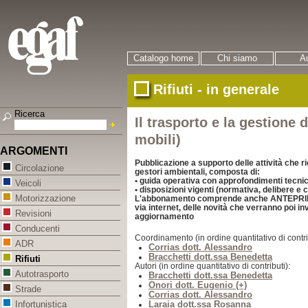
Catalogo home
Chi siamo
Au
Rifiuti - in generale
Ricerca
Il trasporto e la gestione d
mobili)
ARGOMENTI
Pubblicazione a supporto delle attività che ri
Circolazione
gestori ambientali, composta di:
• guida operativa con approfondimenti tecnici 
Veicoli
• disposizioni vigenti (normativa, delibere e c
Motorizzazione
L'abbonamento comprende anche ANTEPRIMA,
via internet, delle novità che verranno poi inv
Revisioni
aggiornamento
Conducenti
Coordinamento (in ordine quantitativo di contri
ADR
Corrias dott. Alessandro
Bracchetti dott.ssa Benedetta
Rifiuti
Autori (in ordine quantitativo di contributi):
Autotrasporto
Bracchetti dott.ssa Benedetta
Onori dott. Eugenio (+)
Strade
Corrias dott. Alessandro
Laraia dott.ssa Rosanna
Infortunistica