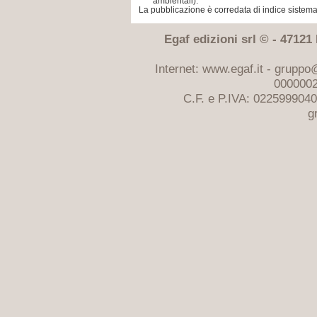
ambientali).
La pubblicazione è corredata di indice sistemat
Egaf edizioni srl © - 47121 F
Internet: www.egaf.it -
gruppo@
0000002
C.F. e P.IVA: 022599904
g