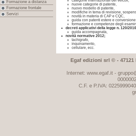
categorie internazionali dei veicoli,
Formazione a distanza
nuove categorie di patente,
Formazione frontale
nuovo modello di patente,
modifiche in tema di revisione, sospens
Servizi
novità in materia di CAP e CQC,
guida con patenti estere e conversione
formazione e competenze degli esamin
decreti applicativi della legge n. 120/2010
guida accompagnata,
novità normative 2012;
tachigrafo,
inquinamento,
cellulare, ecc.
Egaf edizioni srl © - 47121 F
Internet: www.egaf.it -
gruppo@
0000002
C.F. e P.IVA: 022599904
g