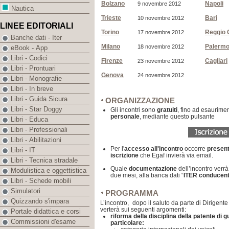
Bolzano
Napoli
9 novembre 2012
Nautica
Trieste
Bari
10 novembre 2012
LINEE EDITORIALI
Torino
Reggio 
17 novembre 2012
Banche dati - Iter
Milano
Palerm
18 novembre 2012
eBook - App
Libri - Codici
Firenze
Cagliari
23 novembre 2012
Libri - Prontuari
Genova
24 novembre 2012
Libri - Monografie
Libri - In breve
Libri - Guida Sicura
ORGANIZZAZIONE
Libri - Star Doggy
Gli incontri sono
gratuiti
, fino ad esaurimen
personale
, mediante questo pulsante
Libri - Educa
Libri - Professionali
Libri - Abilitazioni
Per l'
accesso all'incontro
occorre
presen
Libri - IT
iscrizione
che Egaf invierà via email.
Libri - Tecnica stradale
Quale
documentazione
dell’incontro verrà
Modulistica e oggettistica
due mesi, alla banca dati “
ITER conducent
Libri - Schede mobili
Simulatori
PROGRAMMA
Quizzando s'impara
L’incontro,
dopo il saluto da parte di Dirigent
verterà sui seguenti argomenti:
Portale didattica e corsi
riforma della disciplina della patente di g
Commissioni d'esame
particolare: