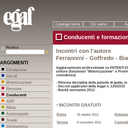
Catalogo home
Chi siamo
Au
Conducenti e formazion
Ricerca
Incontri con l'autore
Ferrannini - Goffredo - Bia
ARGOMENTI
Aggiornamento professionale su PATENTI DI 
Circolazione
settore (funzionari "Motorizzazione" e Provi
consulenza)
Veicoli
Motorizzazione
- Riforma disciplina della patente di guida, i
- Decreti applicativi della legge n. 120/2010
Revisioni
- Novità normative 2012
Conducenti
ADR
INCONTRI GRATUITI
Rifiuti
Autotrasporto
Roma
Bologna
25 ottobre 2012
Strade
Verona
Campob
8 novembre 2012
Infortunistica