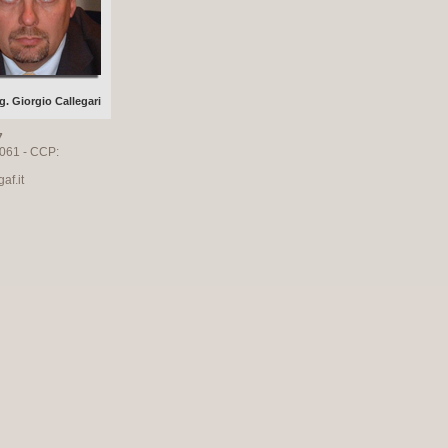
g. Giorgio Callegari
7
061 - CCP:
f.it