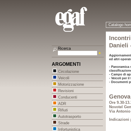
Catalogo ho
Incontri
Danieli 
Ricerca
Aggiornamento
ed altri operat
ARGOMENTI
- Panoramica 
classificazione
Circolazione
- Campo di app
Veicoli
- Veicoli per i
- Documenti pe
Motorizzazione
Revisioni
Genova 
Conducenti
Ore 9.30-13.
ADR
Novotel Ge
Rifiuti
Via Antonio
Autotrasporto
Indicazioni 
Strade
Infortunistica