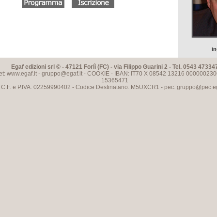
in
Egaf edizioni srl © - 47121 Forlì (FC) - via Filippo Guarini 2 - Tel. 0543 47334
et: www.egaf.it -
gruppo@egaf.it
-
COOKIE
- IBAN: IT70 X 08542 13216 000000230
15365471
C.F. e P.IVA: 02259990402 - Codice Destinatario: M5UXCR1 - pec:
gruppo@pec.ega