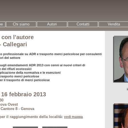
me
Chi siamo
Autori
Contatti
Vendita
 con l'autore
- Callegari
 professionale su ADR e trasporto merci pericolose per consulenti
ori del settore
sugli emendamenti ADR 2013 con cenni ai nuovi criteri di
 dei rifiuti ecotossici
licazione della normativa e le esenzioni
l trasporto merci pericolose
r il trasporto di merci pericolose
16 febbraio 2013
30
nova Ovest
 Cantore 8 - Genova
per il raggiungimento della località:
vedi mappa