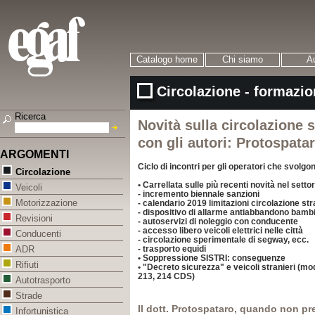
Catalogo home
Chi siamo
Au
Circolazione - formazio
Ricerca
Novità sulla circolazione s
con gli autori: Protospata
ARGOMENTI
Ciclo di incontri per gli operatori che svolgon
Circolazione
• Carrellata sulle più recenti novità nel sett
Veicoli
- incremento biennale sanzioni
Motorizzazione
- calendario 2019 limitazioni circolazione st
- dispositivo di allarme antiabbandono bambi
Revisioni
- autoservizi di noleggio con conducente
- accesso libero veicoli elettrici nelle città
Conducenti
- circolazione sperimentale di segway, ecc.
- trasporto equidi
ADR
• Soppressione SISTRI: conseguenze
Rifiuti
• "Decreto sicurezza" e veicoli stranieri (mod
213, 214 CDS)
Autotrasporto
Strade
Il dott. Protospataro, quando non pr
Infortunistica