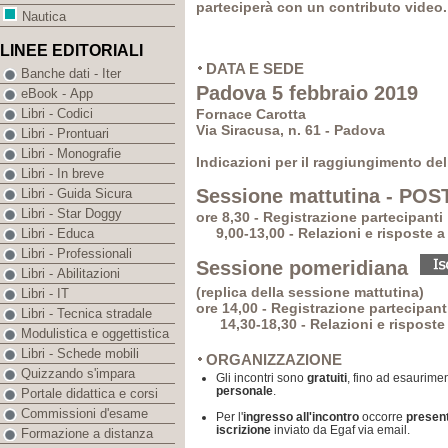
parteciperà con un contributo video.
Nautica
LINEE EDITORIALI
DATA E SEDE
Banche dati - Iter
Padova 5 febbraio 2019
eBook - App
Fornace Carotta
Libri - Codici
Via Siracusa, n. 61 - Padova
Libri - Prontuari
Libri - Monografie
Indicazioni per il raggiungimento del
Libri - In breve
Sessione mattutina
- POST
Libri - Guida Sicura
Libri - Star Doggy
ore 8,30 - Registrazione partecipanti
9,00-13,00 - Relazioni e risposte a 
Libri - Educa
Libri - Professionali
Sessione pomeridiana
Libri - Abilitazioni
(replica della sessione mattutina)
Libri - IT
ore 14,00 - Registrazione partecipant
Libri - Tecnica stradale
14,30-18,30 - Relazioni e risposte 
Modulistica e oggettistica
Libri - Schede mobili
ORGANIZZAZIONE
Quizzando s'impara
Gli incontri sono
gratuiti
, fino ad esaurimen
personale
.
Portale didattica e corsi
Commissioni d'esame
Per l'
ingresso all'incontro
occorre
presen
iscrizione
inviato da Egaf via email.
Formazione a distanza