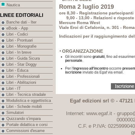
Nautica
Roma 2 luglio 2019
ore 8,30 - Registrazione partecipanti
LINEE EDITORIALI
9,00 - 13,00 - Relazioni e risposte 
Banche dati - Iter
Mercure Roma West
Viale Eroi di Cefalonia, n. 301 - Roma
eBook - App
Libri - Codici
Indicazioni per il raggiungimento del
Libri - Prontuari
Libri - Monografie
ORGANIZZAZIONE
Libri - In breve
Gli incontri sono
gratuiti
, fino ad esaurimen
Libri - Guida Sicura
personale
.
Libri - Star Doggy
Per l'
ingresso all'incontro
occorre
presen
Libri - Educa
iscrizione
inviato da Egaf via email.
Libri - Professionali
Libri - Abilitazioni
Libri - IT
Libri - Tecnica stradale
Egaf edizioni srl © - 47121 F
Modulistica e oggettistica
Libri - Schede mobili
Internet: www.egaf.it -
gruppo@
Simulatori
Quizzando s'impara
0000002
Portale didattica e corsi
C.F. e P.IVA: 022599904
Commissioni d'esame
g