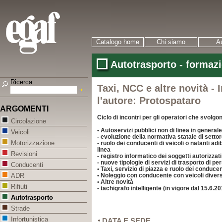
Catalogo home
Chi siamo
Au
Autotrasporto - formaz
Ricerca
Taxi, NCC e altre novità - 
l'autore: Protospataro
ARGOMENTI
Ciclo di incontri per gli operatori che svolgon
Circolazione
• Autoservizi pubblici non di linea in generale
Veicoli
- evoluzione della normativa statale di setto
Motorizzazione
- ruolo dei conducenti di veicoli o natanti adi
linea
Revisioni
- registro informatico dei soggetti autorizzati
- nuove tipologie di servizi di trasporto di pe
Conducenti
• Taxi, servizio di piazza e ruolo dei conducen
• Noleggio con conducente con veicoli diver
ADR
• Altre novità
Rifiuti
- tachigrafo intelligente (in vigore dal 15.6.2
Autotrasporto
Strade
Infortunistica
DATA E SEDE