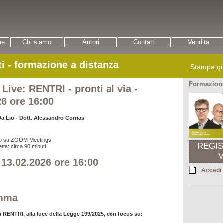
me
Chi siamo
Autori
Contatti
Vendita
ti - formazione a distanza
Stampa qu
Formazione
 Live: RENTRI - pronti al via -
26 ore 16:00
a Lio - Dott. Alessandro Corrias
ito su ZOOM Meetings
REGI
etta: circa 90 minuti
 13.02.2026 ore 16:00
Accedi
mma
 RENTRI, alla luce della Legge 199/2025, con focus su: