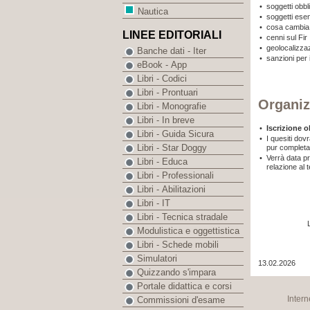
•
soggetti obbli
Nautica
•
soggetti ese
•
cosa cambia 
LINEE EDITORIALI
•
cenni sul Fir
•
geolocalizzaz
Banche dati - Iter
•
sanzioni per
eBook - App
Libri - Codici
Libri - Prontuari
Organiz
Libri - Monografie
Libri - In breve
•
Iscrizione o
Libri - Guida Sicura
•
I quesiti dov
Libri - Star Doggy
pur completa 
•
Verrà data pri
Libri - Educa
relazione al 
Libri - Professionali
Libri - Abilitazioni
Libri - IT
Libri - Tecnica stradale
Modulistica e oggettistica
Libri - Schede mobili
Simulatori
13.02.2026
Quizzando s'impara
Portale didattica e corsi
Intern
Commissioni d'esame