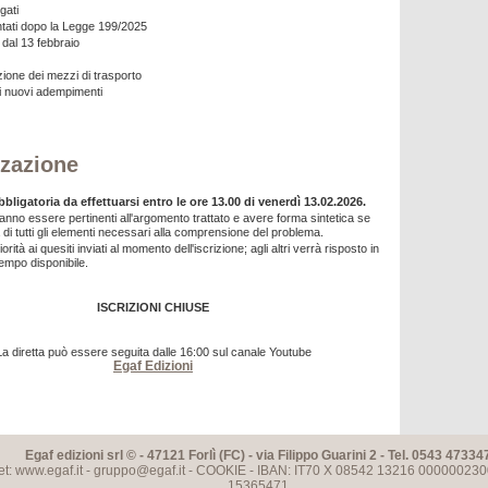
gati
ntati dopo la Legge 199/2025
dal 13 febbraio
ione dei mezzi di trasporto
 i nuovi adempimenti
zazione
bbligatoria da effettuarsi entro le ore 13.00 di venerdì 13.02.2026.
ranno essere pertinenti all'argomento trattato e avere forma sintetica se
di tutti gli elementi necessari alla comprensione del problema.
orità ai quesiti inviati al momento dell'iscrizione; agli altri verrà risposto in
tempo disponibile.
ISCRIZIONI CHIUSE
La diretta può essere seguita dalle 16:00 sul canale Youtube
Egaf Edizioni
Egaf edizioni srl © - 47121 Forlì (FC) - via Filippo Guarini 2 - Tel. 0543 47334
et: www.egaf.it -
gruppo@egaf.it
-
COOKIE
- IBAN: IT70 X 08542 13216 000000230
15365471