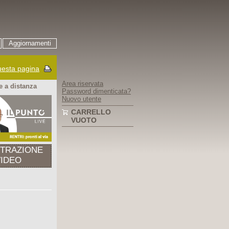
Aggiornamenti
esta pagina
Area riservata
 a distanza
Password dimenticata?
Nuovo utente
CARRELLO
VUOTO
STRAZIONE
VIDEO