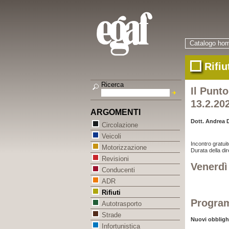
Catalogo ho
Rifiu
Ricerca
Il Punto
13.2.20
ARGOMENTI
Dott. Andrea D
Circolazione
Veicoli
Incontro gratu
Motorizzazione
Durata della dir
Revisioni
Venerdì
Conducenti
ADR
Rifiuti
Progra
Autotrasporto
Strade
Nuovi obblighi
Infortunistica