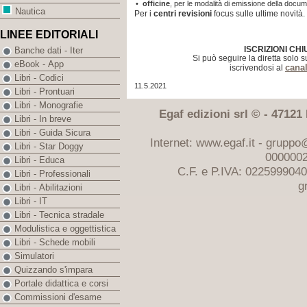
•
officine
, per le modalità di emissione della docum
Nautica
Per i
centri revisioni
focus sulle ultime novità.
LINEE EDITORIALI
ISCRIZIONI CHI
Banche dati - Iter
Si può seguire la diretta solo 
eBook - App
cana
iscrivendosi al
Libri - Codici
11.5.2021
Libri - Prontuari
Libri - Monografie
Egaf edizioni srl © - 47121 F
Libri - In breve
Libri - Guida Sicura
Internet: www.egaf.it -
gruppo@
Libri - Star Doggy
0000002
Libri - Educa
C.F. e P.IVA: 022599904
Libri - Professionali
g
Libri - Abilitazioni
Libri - IT
Libri - Tecnica stradale
Modulistica e oggettistica
Libri - Schede mobili
Simulatori
Quizzando s'impara
Portale didattica e corsi
Commissioni d'esame