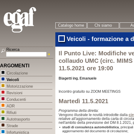
Catalogo home
Chi siamo
Au
Veicoli - formazione a 
Ricerca
Il Punto Live: Modifiche v
collaudo UMC (circ. MIMS 
ARGOMENTI
11.5.2021 ore 19:00
Circolazione
Biagetti ing. Emanuele
Veicoli
Motorizzazione
Incontro gratuito su ZOOM MEETINGS
Revisioni
Conducenti
Martedì 11.5.2021
ADR
Programma
della diretta:
Rifiuti
ci
Vengono illustrate le novità introdotte dalla
relative all'aggiornamento della carta di circo
Autotrasporto
nell'ambito della previsione del DM 8.1.2021, 
Strade
•
studi di consulenza automobilistica
, principali
aggiornamento del documento di circolazione;
Infortunistica