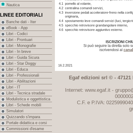
4.1
pomello al volante,
Nautica
4.2
centralina comandi servizi,
4.3
inversione pedali acceleratore-freno nella conf
LINEE EDITORIALI
originaria,
4.4
spostamento leve comandi servizi (luci, tergicrist
Banche dati - Iter
4.5
specchio retrovisore grandangolare interno,
eBook - App
4.6
specchio retrovisore aggiuntivo esterno.
Libri - Codici
Libri - Prontuari
ISCRIZIONI CHI
Libri - Monografie
Si può seguire la diretta solo 
cana
iscrivendosi al
Libri - In breve
Libri - Guida Sicura
Libri - Star Doggy
16.2.2021
Libri - Educa
Libri - Professionali
Egaf edizioni srl © - 47121 F
Libri - Abilitazioni
Libri - IT
Internet: www.egaf.it -
gruppo@
Libri - Tecnica stradale
0000002
Modulistica e oggettistica
C.F. e P.IVA: 022599904
Libri - Schede mobili
g
Simulatori
Quizzando s'impara
Portale didattica e corsi
Commissioni d'esame