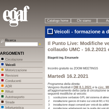
Catalogo home
Chi siamo
Au
Veicoli - formazione a 
Ricerca
Il Punto Live: Modifiche v
collaudo UMC - 16.2.2021 
ARGOMENTI
Biagetti ing. Emanuele
Circolazione
Veicoli
Incontro gratuito su ZOOM MEETINGS
Motorizzazione
Martedì 16.2.2021
Revisioni
Conducenti
Programma
della diretta:
ADR
DM 8.1.2021
circ. M
Vengono illustrati il
e la
all'aggiornamento della carta di circolazione 
Rifiuti
seguenti modifiche al veicolo:
Autotrasporto
1
sostituzione serbatoio GPL del sistema di alime
2
installazione gancio di traino sui veicoli M1 e N1
Strade
3
installazione doppi comandi per veicoli da adibir
Infortunistica
4
installazione adattamenti per la guida dei veicoli