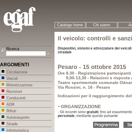
Catalogo home
Chi siamo
Au
Il veicolo: controlli e sanz
Dispositivi, sistemi e attrezzature dei veicoli
Ricerca
stradale
ARGOMENTI
Pesaro - 15 ottobre 2015
Circolazione
Ore 8,30 - Registrazione partecipanti
9,00-13,30 - Relazioni e risposte a
Veicoli
Teatro sperimentale comunale Odoar
Motorizzazione
Via Rossini, n. 16 - Pesaro
Revisioni
Indicazioni per il raggiungimento del
Conducenti
ADR
ORGANIZZAZIONE
Rifiuti
- Gli incontri sono
gratuiti
, fino ad esaurimento
personale
, mediante questo pulsante
Autotrasporto
Strade
Infortunistica