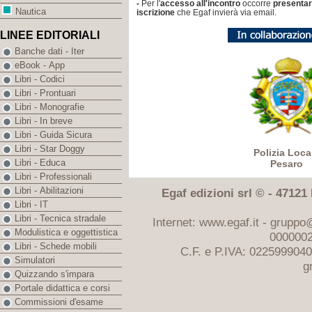
-
Per l'
accesso all'incontro
occorre
presenta
Nautica
iscrizione
che Egaf invierà via email.
LINEE EDITORIALI
Banche dati - Iter
eBook - App
Libri - Codici
Libri - Prontuari
Libri - Monografie
Libri - In breve
Libri - Guida Sicura
Libri - Star Doggy
Polizia Loca
Libri - Educa
Pesaro
Libri - Professionali
Libri - Abilitazioni
Egaf edizioni srl © - 47121 F
Libri - IT
Libri - Tecnica stradale
Internet: www.egaf.it -
gruppo@
Modulistica e oggettistica
0000002
Libri - Schede mobili
C.F. e P.IVA: 022599904
Simulatori
g
Quizzando s'impara
Portale didattica e corsi
Commissioni d'esame