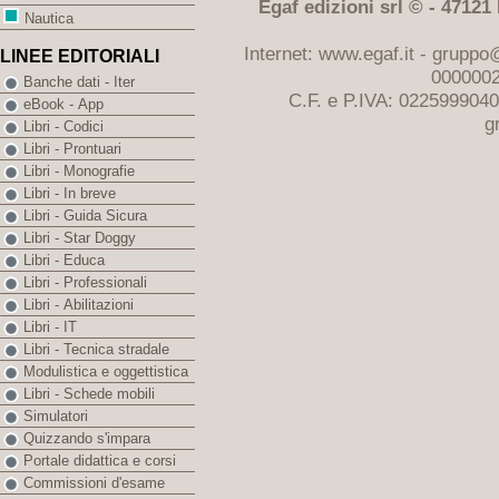
Egaf edizioni srl © - 47121 F
Nautica
Internet: www.egaf.it -
gruppo@
LINEE EDITORIALI
0000002
Banche dati - Iter
C.F. e P.IVA: 022599904
eBook - App
g
Libri - Codici
Libri - Prontuari
Libri - Monografie
Libri - In breve
Libri - Guida Sicura
Libri - Star Doggy
Libri - Educa
Libri - Professionali
Libri - Abilitazioni
Libri - IT
Libri - Tecnica stradale
Modulistica e oggettistica
Libri - Schede mobili
Simulatori
Quizzando s'impara
Portale didattica e corsi
Commissioni d'esame