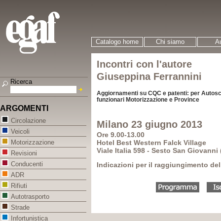
Catalogo home
Chi siamo
Au
Incontri con l'autore
Giuseppina Ferrannini
Ricerca
Aggiornamenti su CQC e patenti: per Autoscu
funzionari Motorizzazione e Province
ARGOMENTI
Circolazione
Milano 23 giugno 2013
Veicoli
Ore 9.00-13.00
Hotel Best Western Falck Village
Motorizzazione
Viale Italia 598 - Sesto San Giovanni 
Revisioni
Conducenti
Indicazioni per il raggiungimento del
ADR
Rifiuti
Autotrasporto
Strade
Infortunistica