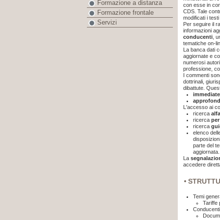
Formazione a distanza
con esse in con
CDS. Tale contr
Formazione frontale
modificati i test
Servizi
Per seguire il r
informazioni a
conducenti
, u
tematiche on-lin
La banca dati c
aggiornate e co
numerosi autori,
professione, coo
I commenti sono
dottrinali, giur
dibattute. Ques
immediatez
approfond
L'accesso ai c
ricerca
alf
ricerca
per
ricerca
gui
elenco dell
disposizion
parte del t
aggiornata.
La
segnalazi
accedere dirett
STRUTT
Temi genera
Tariffe
Conducenti
Documen