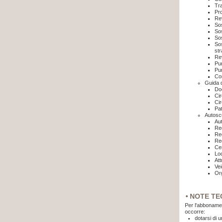
Tra
Pro
Rev
Sos
Sos
So
Sos
str
Rev
Pu
Pu
Cor
Guida d
Doc
Cir
Cir
Pat
Autosc
Au
Req
Req
Req
Cen
Loc
Att
Vei
Or
NOTE TE
Per l'abbonamen
occorre:
dotarsi di 