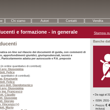
me
Chi siamo
Autori
Contatti
Vendita
ucenti e formazione - in generale
Stampa qu
Banche dati
nducenti
atica on-line sul rilascio dei documenti di guida, con commenti di
vo, approfondimenti giuridici, giurisprudenziali, tecnici e
. Particolarmente adatta per autoscuole e P.A. preposte
n ordine quantitativo di contributi):
i avv. Giuseppina
ott. Felice
 quantitativo di contributi):
ing. Emanuele
ott. Felice
aro dott. Giandomenico
i avv. Giuseppina
 ing. Francesco
• Da oggi al 
ott. Claudio
tt. Giuseppe
ISSN: 2531
tt. Giorgio
g. Vincenzo (+)
€ 
Prezzo:
ott. Mario
inclusa)