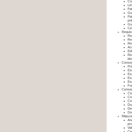
Con
Lim
Pat
Gui
Pat
pol
Gui
Cer
Requisi
Req
Req
Req
Acc
Età
Req
ido
Conseg
Pr
Ese
Esa
Esa
Esa
For
Conseg
Con
Con
Con
Dup
Dec
Doc
Rilasci
Ana
pr
Val
Con