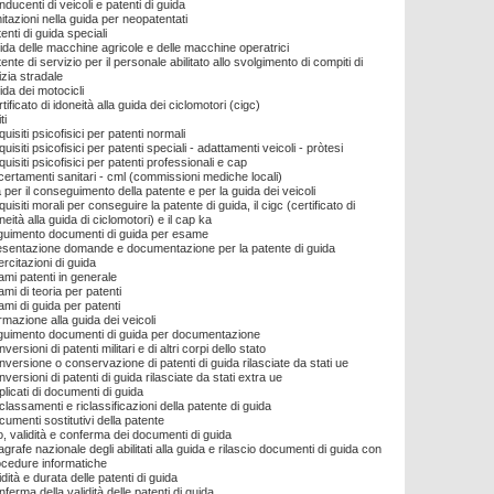
ducenti di veicoli e patenti di guida
itazioni nella guida per neopatentati
enti di guida speciali
da delle macchine agricole e delle macchine operatrici
ente di servizio per il personale abilitato allo svolgimento di compiti di
izia stradale
da dei motocicli
tificato di idoneità alla guida dei ciclomotori (cigc)
ti
uisiti psicofisici per patenti normali
uisiti psicofisici per patenti speciali - adattamenti veicoli - pròtesi
uisiti psicofisici per patenti professionali e cap
ertamenti sanitari - cml (commissioni mediche locali)
 per il conseguimento della patente e per la guida dei veicoli
uisiti morali per conseguire la patente di guida, il cigc (certificato di
neità alla guida di ciclomotori) e il cap ka
uimento documenti di guida per esame
esentazione domande e documentazione per la patente di guida
rcitazioni di guida
mi patenti in generale
mi di teoria per patenti
mi di guida per patenti
mazione alla guida dei veicoli
uimento documenti di guida per documentazione
versioni di patenti militari e di altri corpi dello stato
versione o conservazione di patenti di guida rilasciate da stati ue
versioni di patenti di guida rilasciate da stati extra ue
licati di documenti di guida
lassamenti e riclassificazioni della patente di guida
umenti sostitutivi della patente
o, validità e conferma dei documenti di guida
grafe nazionale degli abilitati alla guida e rilascio documenti di guida con
ocedure informatiche
idità e durata delle patenti di guida
ferma della validità delle patenti di guida