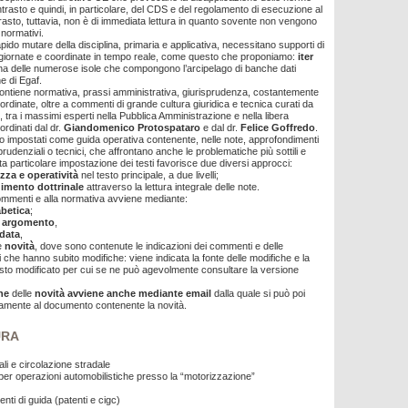
trasto e quindi, in particolare, del CDS e del regolamento di esecuzione al
asto, tuttavia, non è di immediata lettura in quanto sovente non vengono
i normativi.
apido mutare della disciplina, primaria e applicativa, necessitano supporti di
ggiornate e coordinate in tempo reale, come questo che proponiamo:
iter
na delle numerose isole che compongono l’arcipelago di banche dati
e di Egaf.
ontiene normativa, prassi amministrativa, giurisprudenza, costantemente
ordinate, oltre a commenti di grande cultura giuridica e tecnica curati da
 tra i massimi esperti nella Pubblica Amministrazione e nella libera
rdinati dal dr.
Giandomenico Protospataro
e dal dr.
Felice Goffredo
.
 impostati come guida operativa contenente, nelle note, approfondimenti
isprudenziali o tecnici, che affrontano anche le problematiche più sottili e
ta particolare impostazione dei testi favorisce due diversi approcci:
za e operatività
nel testo principale, a due livelli;
imento dottrinale
attraverso la lettura integrale delle note.
ommenti e alla normativa avviene mediante:
abetica
;
 argomento
,
data
,
e
novità
, dove sono contenute le indicazioni dei commenti e delle
i che hanno subito modifiche: viene indicata la fonte delle modifiche e la
esto modificato per cui se ne può agevolmente consultare la versione
one
delle
novità avviene anche mediante email
dalla quale si può poi
amente al documento contenente la novità.
URA
li e circolazione stradale
 per operazioni automobilistiche presso la “motorizzazione”
ti di guida (patenti e cigc)