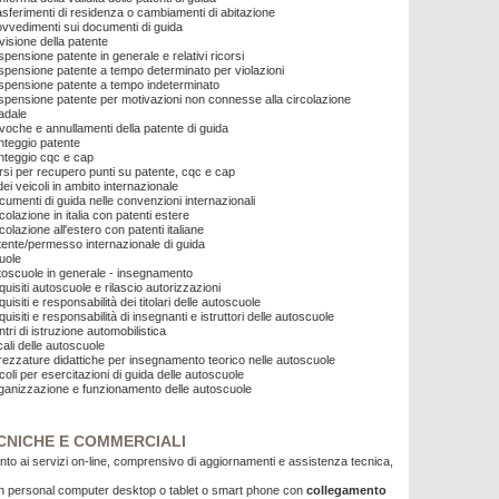
sferimenti di residenza o cambiamenti di abitazione
vvedimenti sui documenti di guida
isione della patente
pensione patente in generale e relativi ricorsi
pensione patente a tempo determinato per violazioni
spensione patente a tempo indeterminato
pensione patente per motivazioni non connesse alla circolazione
adale
oche e annullamenti della patente di guida
nteggio patente
nteggio cqc e cap
si per recupero punti su patente, cqc e cap
ei veicoli in ambito internazionale
umenti di guida nelle convenzioni internazionali
colazione in italia con patenti estere
colazione all'estero con patenti italiane
ente/permesso internazionale di guida
uole
toscuole in generale - insegnamento
uisiti autoscuole e rilascio autorizzazioni
uisiti e responsabilità dei titolari delle autoscuole
uisiti e responsabilità di insegnanti e istruttori delle autoscuole
tri di istruzione automobilistica
ali delle autoscuole
rezzature didattiche per insegnamento teorico nelle autoscuole
coli per esercitazioni di guida delle autoscuole
ganizzazione e funzionamento delle autoscuole
CNICHE E COMMERCIALI
to ai servizi on-line, comprensivo di aggiornamenti e assistenza tecnica,
un personal computer desktop o tablet o smart phone con
collegamento