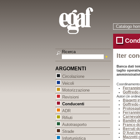
Catalogo ho
Cond
Ricerca
Iter co
Banca dati tem
ARGOMENTI
taglio operati
amministrativi
Circolazione
Veicoli
Coordinamento (i
Ferrannin
Motorizzazione
Goffredo d
Autori (in ordine
Revisioni
Biagetti 
Conducenti
Goffredo d
Protospat
ADR
Ferrannin
Carnevale
Rifiuti
Bandini d
Autotrasporto
Franco do
Berruti do
Strade
D'Anzi in
Mazzotti d
Infortunistica