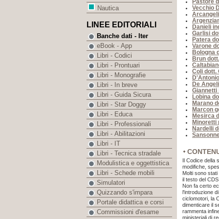
Pastore d
Vecchio D
Nautica
Arcangeli
Argenzian
LINEE EDITORIALI
Danieli i
Garlisi do
Banche dati - Iter
Patera dot
eBook - App
Varone d
Bologna d
Libri - Codici
Brun dott
Caltabiano
Libri - Prontuari
Coli dott.
Libri - Monografie
D'Antonio
De Angeli
Libri - In breve
Giannetti
Libri - Guida Sicura
Lobina do
Marano do
Libri - Star Doggy
Marcon g
Libri - Educa
Mesirca d
Minoretti 
Libri - Professionali
Nardelli 
Libri - Abilitazioni
Sansonne
Libri - IT
CONTEN
Libri - Tecnica stradale
Il Codice della
Modulistica e oggettistica
modifiche, spes
Libri - Schede mobili
Molti sono stat
il testo del CD
Simulatori
Non fa certo ec
Quizzando s'impara
l'introduzione d
ciclomotori, la
Portale didattica e corsi
dimenticare il 
rammenta infine
Commissioni d'esame
ministeriali di