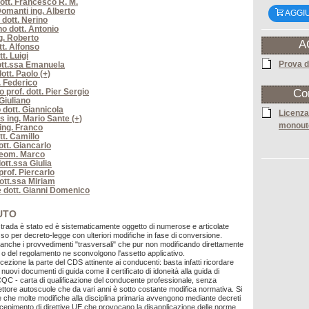
ott. Francesco R. M.
omanti ing. Alberto
AGGI
 dott. Nerino
o dott. Antonio
ng. Roberto
A
tt. Alfonso
t. Luigi
Prova d
ott.ssa Emanuela
ott. Paolo (+)
. Federico
 prof. dott. Pier Sergio
Co
 Giuliano
 dott. Giannicola
Licenza
s ing. Mario Sante (+)
monout
 ing. Franco
tt. Camillo
tt. Giancarlo
eom. Marco
ott.ssa Giulia
prof. Piercarlo
dott.ssa Miriam
 dott. Gianni Domenico
UTO
 strada è stato ed è sistematicamente oggetto di numerose e articolate
so per decreto-legge con ulteriori modifiche in fase di conversione.
i anche i provvedimenti "trasversali" che pur non modificando direttamente
S o del regolamento ne sconvolgono l'assetto applicativo.
cezione la parte del CDS attinente ai conducenti: basta infatti ricordare
i nuovi documenti di guida come il certificato di idoneità alla guida di
 CQC - carta di qualificazione del conducente professionale, senza
settore autoscuole che da vari anni è sotto costante modifica normativa. Si
 che molte modifiche alla disciplina primaria avvengono mediante decreti
 recepimento di direttive UE che provocano la disapplicazione delle norme