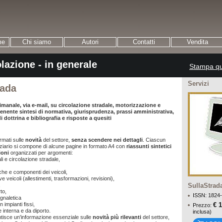
me
Chi siamo
Autori
Contatti
Vendita
lazione - in generale
Stampa qu
Servizi
rada
timanale, via e-mail, su circolazione stradale, motorizzazione e
tenente sintesi di normativa, giurisprudenza, prassi amministrativa,
 dottrina e bibliografia e risposte a quesiti
rmati sulle
novità
del settore,
senza scendere nei dettagli
. Ciascun
ziario si compone di alcune pagine in formato A4 con
riassunti sintetici
ioni
organizzati per argomenti:
li e circolazione stradale,
iche e componenti dei veicoli,
ve veicoli (allestimenti, trasformazioni, revisioni),
SullaStrada
,
to,
ISSN: 1824
gnaletica
€ 
n impianti fissi,
Prezzo:
 interna e da diporto.
inclusa)
antisce un'informazione essenziale sulle
novità più rilevanti
del settore,