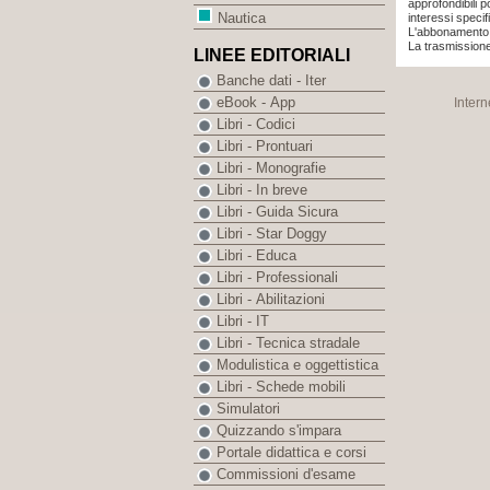
approfondibili 
Nautica
interessi specifi
L'abbonamento è
La trasmissione
LINEE EDITORIALI
Banche dati - Iter
eBook - App
Intern
Libri - Codici
Libri - Prontuari
Libri - Monografie
Libri - In breve
Libri - Guida Sicura
Libri - Star Doggy
Libri - Educa
Libri - Professionali
Libri - Abilitazioni
Libri - IT
Libri - Tecnica stradale
Modulistica e oggettistica
Libri - Schede mobili
Simulatori
Quizzando s'impara
Portale didattica e corsi
Commissioni d'esame