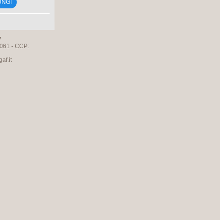
UNGI
7
061 - CCP:
f.it