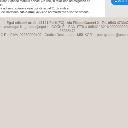
AGGI
poi con Schede mobili o servizi On-line, in relazione ad esigenze ed
ci.
 ad anno solare e vale quindi fino al 31 dicembre.
 del notiziario,
via e-mail
, avviene normalmente a fine settimana.
Egaf edizioni srl © - 47121 Forlì (FC) - via Filippo Guarini 2 - Tel. 0543 47334
et: www.egaf.it -
gruppo@egaf.it
-
COOKIE
- IBAN: IT70 X 08542 13216 000000230
15365471
C.F. e P.IVA: 02259990402 - Codice Destinatario: M5UXCR1 - pec:
gruppo@pec.ega