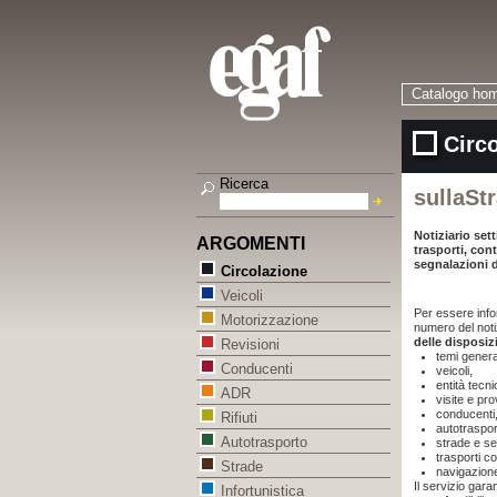
Catalogo ho
Circo
Ricerca
sullaSt
Notiziario set
ARGOMENTI
trasporti, con
segnalazioni di
Circolazione
Veicoli
Per essere info
Motorizzazione
numero del noti
delle disposiz
Revisioni
temi genera
Conducenti
veicoli,
entità tecn
ADR
visite e pro
conducenti
Rifiuti
autotraspor
Autotrasporto
strade e se
trasporti co
Strade
navigazione
Il servizio gar
Infortunistica