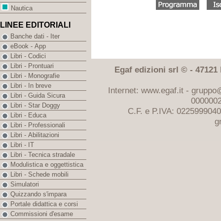
Nautica
LINEE EDITORIALI
Banche dati - Iter
eBook - App
Libri - Codici
Libri - Prontuari
Egaf edizioni srl © - 47121 F
Libri - Monografie
Libri - In breve
Internet: www.egaf.it -
gruppo@
Libri - Guida Sicura
0000002
Libri - Star Doggy
C.F. e P.IVA: 022599904
Libri - Educa
g
Libri - Professionali
Libri - Abilitazioni
Libri - IT
Libri - Tecnica stradale
Modulistica e oggettistica
Libri - Schede mobili
Simulatori
Quizzando s'impara
Portale didattica e corsi
Commissioni d'esame