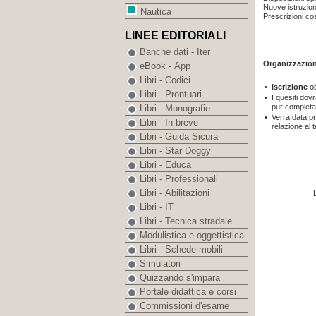
Nuove istruzion
Nautica
Prescrizioni cos
LINEE EDITORIALI
Banche dati - Iter
Organizzazio
eBook - App
Libri - Codici
•
Iscrizione
ob
Libri - Prontuari
•
I quesiti dov
pur completa 
Libri - Monografie
•
Verrà data pri
Libri - In breve
relazione al 
Libri - Guida Sicura
Libri - Star Doggy
Libri - Educa
Libri - Professionali
Libri - Abilitazioni
Libri - IT
Libri - Tecnica stradale
Modulistica e oggettistica
Libri - Schede mobili
Simulatori
Quizzando s'impara
Portale didattica e corsi
Commissioni d'esame