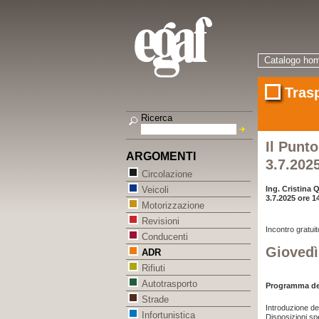
Catalogo ho
Tras
Ricerca
Il Punto
ARGOMENTI
3.7.202
Circolazione
Ing. Cristina Q
Veicoli
3.7.2025 ore 1
Motorizzazione
Revisioni
Incontro gratuit
Conducenti
Giovedì
ADR
Rifiuti
Autotrasporto
Programma dell
Strade
Introduzione del
Infortunistica
Disposizioni spe