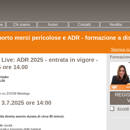
me
Chi siamo
Autori
Contatti
Vendita
porto merci pericolose e ADR - formazione a di
Stampa qu
Formazione
 Live: ADR 2025 - entrata in vigore -
5 ore 14.00
irjaku
4.00
o
su ZOOM Meetings
REGI
 3.7.2025 ore 14:00
Accedi
a diretta avente durata di circa 90 minuti.
le novità
ciali e trasporto delle batterie