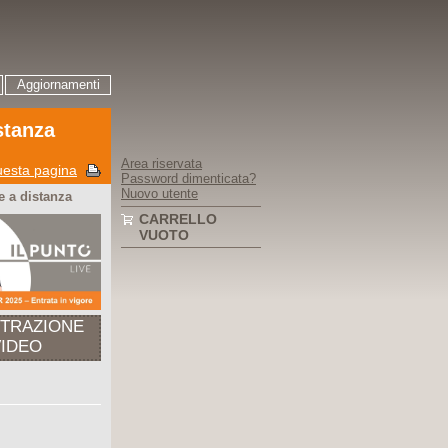
Aggiornamenti
stanza
Area riservata
esta pagina
Password dimenticata?
Nuovo utente
 a distanza
CARRELLO
VUOTO
STRAZIONE
VIDEO