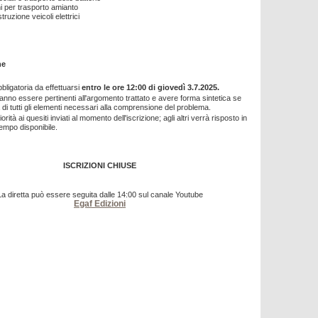
i per trasporto amianto
truzione veicoli elettrici
ne
bligatoria da effettuarsi
entro le ore 12:00 di giovedì 3.7.2025.
ranno essere pertinenti all'argomento trattato e avere forma sintetica se
di tutti gli elementi necessari alla comprensione del problema.
orità ai quesiti inviati al momento dell'iscrizione; agli altri verrà risposto in
tempo disponibile.
ISCRIZIONI CHIUSE
La diretta può essere seguita dalle 14:00 sul canale Youtube
Egaf Edizioni