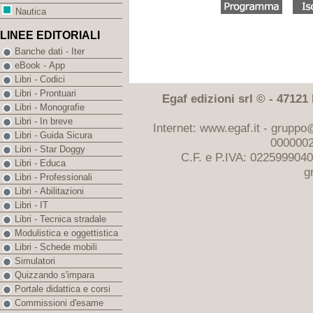
Nautica
LINEE EDITORIALI
Banche dati - Iter
eBook - App
Libri - Codici
Libri - Prontuari
Egaf edizioni srl © - 47121 F
Libri - Monografie
Libri - In breve
Internet: www.egaf.it -
gruppo@
Libri - Guida Sicura
0000002
Libri - Star Doggy
C.F. e P.IVA: 022599904
Libri - Educa
g
Libri - Professionali
Libri - Abilitazioni
Libri - IT
Libri - Tecnica stradale
Modulistica e oggettistica
Libri - Schede mobili
Simulatori
Quizzando s'impara
Portale didattica e corsi
Commissioni d'esame