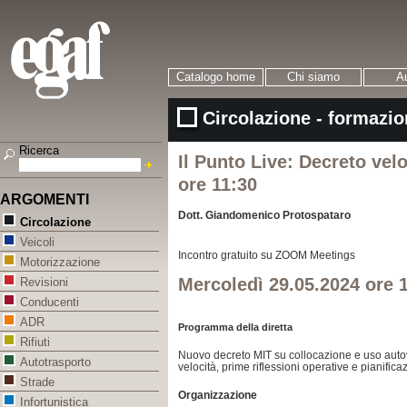
Catalogo home
Chi siamo
Au
Circolazione - formazio
Ricerca
Il Punto Live: Decreto velo
ore 11:30
ARGOMENTI
Dott. Giandomenico Protospataro
Circolazione
Veicoli
Incontro gratuito
su ZOOM Meetings
Motorizzazione
Mercoledì 29.05.2024 ore 
Revisioni
Conducenti
ADR
Programma della diretta
Rifiuti
Nuovo decreto MIT su collocazione e uso autove
Autotrasporto
velocità, prime riflessioni operative e pianific
Strade
Organizzazione
Infortunistica