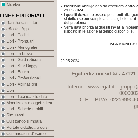
Nautica
Iscrizione
obbligatoria da effettuarsi
entro l
•
29.05.2024
.
I quesiti dovranno essere pertinenti all'argo
•
LINEE EDITORIALI
sintetica se pur completa di tutti gli elemen
Banche dati - Iter
del problema.
Verrà data priorità ai quesiti inviati al moment
•
eBook - App
risposto in relazione al tempo disponibile.
Libri - Codici
Libri - Prontuari
ISCRIZIONI CHI
Libri - Monografie
Libri - In breve
Libri - Guida Sicura
29.05.2024
Libri - Star Doggy
Libri - Educa
Egaf edizioni srl © - 47121 F
Libri - Professionali
Libri - Abilitazioni
Internet: www.egaf.it -
gruppo@
Libri - IT
0000002
Libri - Tecnica stradale
C.F. e P.IVA: 022599904
Modulistica e oggettistica
g
Libri - Schede mobili
Simulatori
Quizzando s'impara
Portale didattica e corsi
Commissioni d'esame