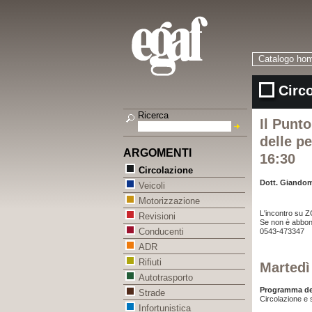
Catalogo ho
Circ
Ricerca
Il Punto
delle pe
ARGOMENTI
16:30
Circolazione
Dott. Giando
Veicoli
Motorizzazione
L'incontro su 
Revisioni
Se non è abbona
Conducenti
0543-473347
ADR
Rifiuti
Martedì
Autotrasporto
Programma del
Strade
Circolazione e 
Infortunistica