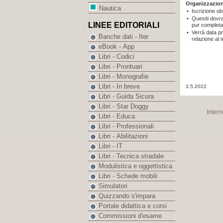
Organizzazio
Nautica
•
Iscrizione ob
•
Quesiti dovra
LINEE EDITORIALI
pur completa 
•
Verrà data pri
Banche dati - Iter
relazione al 
eBook - App
Libri - Codici
Libri - Prontuari
Libri - Monografie
Libri - In breve
3.5.2022
Libri - Guida Sicura
Libri - Star Doggy
Intern
Libri - Educa
Libri - Professionali
Libri - Abilitazioni
Libri - IT
Libri - Tecnica stradale
Modulistica e oggettistica
Libri - Schede mobili
Simulatori
Quizzando s'impara
Portale didattica e corsi
Commissioni d'esame