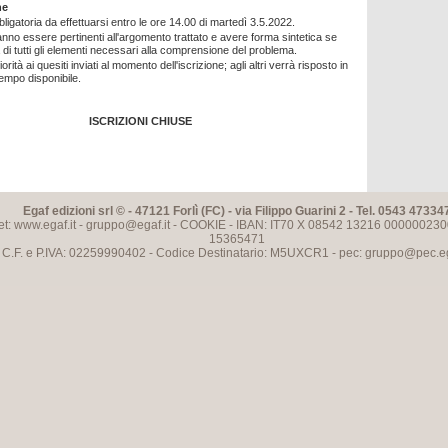
ne
bligatoria da effettuarsi entro le ore 14.00 di martedì 3.5.2022.
nno essere pertinenti all'argomento trattato e avere forma sintetica se
di tutti gli elementi necessari alla comprensione del problema.
orità ai quesiti inviati al momento dell'iscrizione; agli altri verrà risposto in
tempo disponibile.
ISCRIZIONI CHIUSE
Egaf edizioni srl © - 47121 Forlì (FC) - via Filippo Guarini 2 - Tel. 0543 47334
et: www.egaf.it -
gruppo@egaf.it
-
COOKIE
- IBAN: IT70 X 08542 13216 000000230
15365471
C.F. e P.IVA: 02259990402 - Codice Destinatario: M5UXCR1 - pec:
gruppo@pec.ega