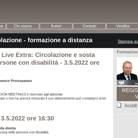
me
Chi siamo
Autori
Contatti
Vendita
olazione - formazione a distanza
Stampa qu
Formazione
 Live Extra: Circolazione e sosta
rsone con disabilità - 3.5.2022 ore
menico Protospataro
REGI
ZOOM MEETINGS è riservato agli abbonati.
to o non ha ancora rinnovato il suo abbonamento può contattarci al tel.
Accedi
 3.5.2022 ore 16:30
la diretta
sosta delle persone con disabilità.