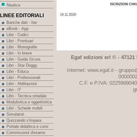
ISCRIZIONI CHI
Nautica
19.11.2020
LINEE EDITORIALI
Banche dati - Iter
eBook - App
Libri - Codici
Libri - Prontuari
Libri - Monografie
Libri - In breve
Egaf edizioni srl © - 47121 F
Libri - Guida Sicura
Libri - Star Doggy
Internet: www.egaf.it -
gruppo@
Libri - Educa
0000002
Libri - Professionali
C.F. e P.IVA: 022599904
Libri - Abilitazioni
g
Libri - IT
Libri - Tecnica stradale
Modulistica e oggettistica
Libri - Schede mobili
Simulatori
Quizzando s'impara
Portale didattica e corsi
Commissioni d'esame