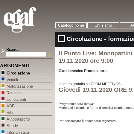
Catalogo home
Chi siamo
Au
Circolazione - formazio
Ricerca
Il Punto Live: Monopattini e
19.11.2020 ore 9:00
ARGOMENTI
Giandomenico Protospataro
Circolazione
Veicoli
Incontro gratuito su ZOOM MEETINGS
Motorizzazione
Giovedì 19.11.2020 ORE 9
Revisioni
Conducenti
Programma
della diretta:
ADR
Monopattini elettrici e forme di mobilità elettrica n
Rifiuti
Autotrasporto
Per partecipare è necessario registrarsi.
Strade
Infortunistica