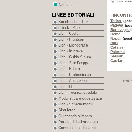
Egaf invierà via
Nautica
LINEE EDITORIALI
INCONTRI
Torino
(posti
Banche dati - Iter
Padova
(
post
eBook - App
Bentivoglio 
Libri - Codici
Roma
Napoli
(
posti
Libri - Prontuari
Bari
Libri - Monografie
Catania
Libri - In breve
Palermo
Sassari
Libri - Guida Sicura
Cagliari
Libri - Star Doggy
Libri - Educa
Libri - Professionali
Intern
Libri - Abilitazioni
Libri - IT
Libri - Tecnica stradale
Modulistica e oggettistica
Libri - Schede mobili
Simulatori
Quizzando s'impara
Portale didattica e corsi
Commissioni d'esame