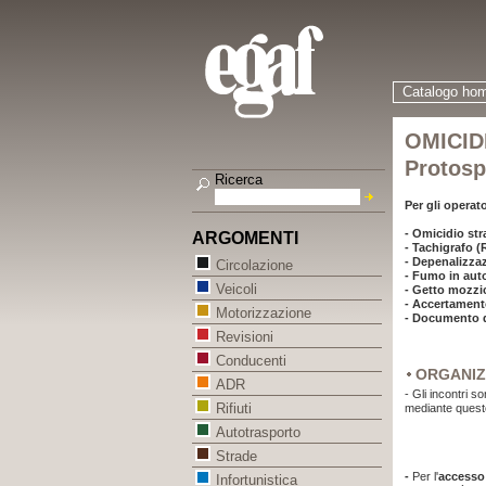
Catalogo ho
OMICIDI
Protosp
Ricerca
Per gli operat
- Omicidio str
ARGOMENTI
- Tachigrafo 
- Depenalizzaz
Circolazione
- Fumo in aut
Veicoli
- Getto mozzico
- Accertamento
Motorizzazione
- Documento di
Revisioni
Conducenti
ORGANIZ
ADR
- Gli incontri s
Rifiuti
mediante quest
Autotrasporto
Strade
-
Per l'
accesso 
Infortunistica