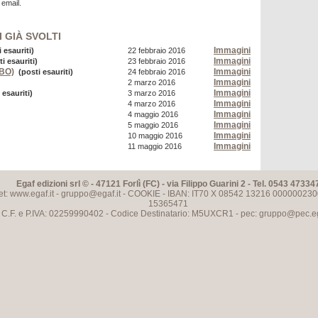
 email.
 GIÀ SVOLTI
Immagini
 esauriti)
22 febbraio 2016
Immagini
i esauriti)
23 febbraio 2016
(BO)
Immagini
(posti esauriti)
24 febbraio 2016
Immagini
2 marzo 2016
Immagini
 esauriti
)
3 marzo 2016
Immagini
4 marzo 2016
Immagini
4 maggio 2016
Immagini
5 maggio 2016
Immagini
10 maggio 2016
Immagini
11 maggio 2016
Egaf edizioni srl © - 47121 Forlì (FC) - via Filippo Guarini 2 - Tel. 0543 47334
et: www.egaf.it -
gruppo@egaf.it
-
COOKIE
- IBAN: IT70 X 08542 13216 000000230
15365471
C.F. e P.IVA: 02259990402 - Codice Destinatario: M5UXCR1 - pec:
gruppo@pec.ega