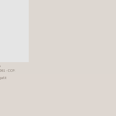
7
061 - CCP:
f.it