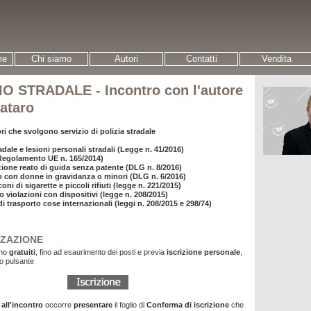
me
Chi siamo
Autori
Contatti
Vendita
O STRADALE - Incontro con l'autore
ataro
ori che svolgono servizio di polizia stradale
adale e lesioni personali stradali (Legge n. 41/2016)
(Regolamento UE n. 165/2014)
ione reato di guida senza patente (DLG n. 8/2016)
o con donne in gravidanza o minori (DLG n. 6/2016)
ni di sigarette e piccoli rifiuti (legge n. 221/2015)
 violazioni con dispositivi (legge n. 208/2015)
 trasporto cose internazionali (leggi n. 208/2015 e 298/74)
ZAZIONE
ono
gratuiti
, fino ad esaurimento dei posti e previa
iscrizione
personale
,
o pulsante
all'incontro
occorre
presentare
il foglio di
Conferma di iscrizione
che