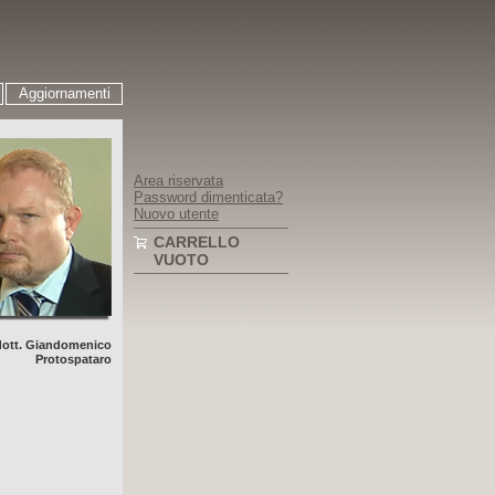
Aggiornamenti
Area riservata
Password dimenticata?
Nuovo utente
CARRELLO
VUOTO
dott. Giandomenico
Protospataro