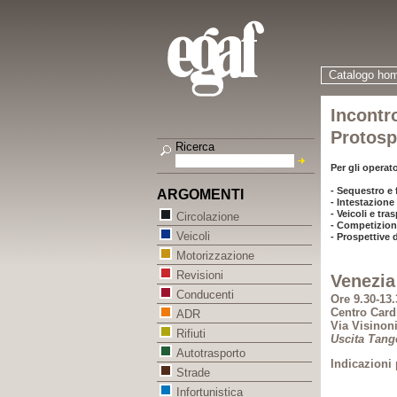
Catalogo ho
Incontr
Protosp
Ricerca
Per gli operato
- Sequestro e
ARGOMENTI
- Intestazione
- Veicoli e tra
Circolazione
- Competizioni
Veicoli
- Prospettive 
Motorizzazione
Revisioni
Venezia
Conducenti
Ore 9.30-13.
Centro Card
ADR
Via Visinoni
Rifiuti
Uscita Tang
Autotrasporto
Indicazioni 
Strade
Infortunistica