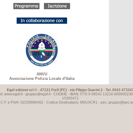
ANVU
Associazione Polizia Locale d'Italia
Egaf edizioni srl © - 47121 Forlì (FC) - via Filippo Guarini 2 - Tel. 0543 47334
et: www.egaf.it -
gruppo@egaf.it
-
COOKIE
- IBAN: IT70 X 08542 13216 000000230
15365471
C.F. e P.IVA: 02259990402 - Codice Destinatario: M5UXCR1 - pec:
gruppo@pec.ega