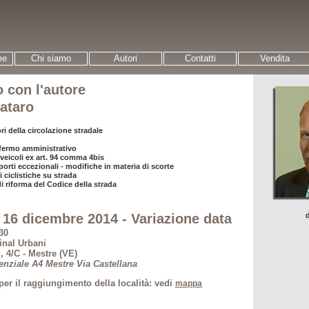
me
Chi siamo
Autori
Contatti
Vendita
o con l'autore
ataro
ri della circolazione stradale
 fermo amministrativo
 veicoli ex art. 94 comma 4bis
sporti eccezionali - modifiche in materia di scorte
 ciclistiche su strada
di riforma del Codice della strada
 16 dicembre 2014 - Variazione data
30
inal Urbani
, 4/C - Mestre (VE)
enziale A4 Mestre Via Castellana
per il raggiungimento della località: vedi
mappa