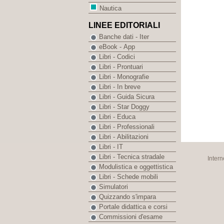
Nautica
LINEE EDITORIALI
Banche dati - Iter
eBook - App
Libri - Codici
Libri - Prontuari
Libri - Monografie
Libri - In breve
Libri - Guida Sicura
Libri - Star Doggy
Libri - Educa
Libri - Professionali
Libri - Abilitazioni
Libri - IT
Libri - Tecnica stradale
Intern
Modulistica e oggettistica
Libri - Schede mobili
Simulatori
Quizzando s'impara
Portale didattica e corsi
Commissioni d'esame