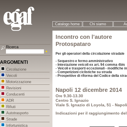
Catalogo home
Chi siamo
Au
Incontro con l'autore
Protospataro
Ricerca
Per gli operatori della circolazione stradale
- Sequestro e fermo amministrativo
ARGOMENTI
- Intestazione veicoli ex art. 94 comma 4bis
- Veicoli e trasporti eccezionali - modifiche i
Circolazione
- Competizioni ciclistiche su strada
Veicoli
- Prospettive di riforma del Codice della str
Motorizzazione
Revisioni
Napoli 12 dicembre 2014
Conducenti
Ore 9.30-13.30
Centro S. Ignazio
ADR
Viale S. Ignazio di Loyola, 51 - Napol
Rifiuti
Indicazioni per il raggiungimento del
Autotrasporto
Strade
Infortunistica