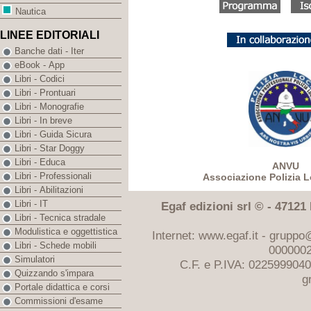
Nautica
LINEE EDITORIALI
Banche dati - Iter
eBook - App
Libri - Codici
Libri - Prontuari
Libri - Monografie
Libri - In breve
Libri - Guida Sicura
Libri - Star Doggy
Libri - Educa
ANVU
Libri - Professionali
Associazione Polizia Lo
Libri - Abilitazioni
Libri - IT
Egaf edizioni srl © - 47121 F
Libri - Tecnica stradale
Modulistica e oggettistica
Internet: www.egaf.it -
gruppo@
Libri - Schede mobili
0000002
Simulatori
C.F. e P.IVA: 022599904
Quizzando s'impara
g
Portale didattica e corsi
Commissioni d'esame