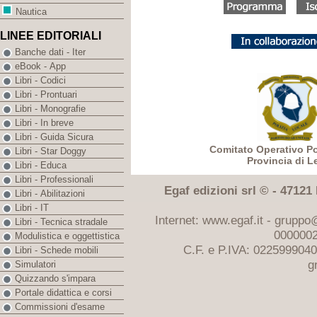
Nautica
LINEE EDITORIALI
Banche dati - Iter
eBook - App
Libri - Codici
Libri - Prontuari
Libri - Monografie
Libri - In breve
Libri - Guida Sicura
Comitato Operativo Po
Libri - Star Doggy
Provincia di L
Libri - Educa
Libri - Professionali
Egaf edizioni srl © - 47121 F
Libri - Abilitazioni
Libri - IT
Internet: www.egaf.it -
gruppo@
Libri - Tecnica stradale
0000002
Modulistica e oggettistica
C.F. e P.IVA: 022599904
Libri - Schede mobili
g
Simulatori
Quizzando s'impara
Portale didattica e corsi
Commissioni d'esame