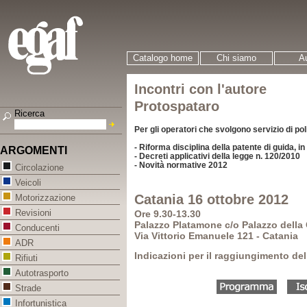
Catalogo home
Chi siamo
Au
Incontri con l'autore
Protospataro
Ricerca
Per gli operatori che svolgono servizio di pol
- Riforma disciplina della patente di guida, i
ARGOMENTI
- Decreti applicativi della legge n. 120/2010
- Novità normative 2012
Circolazione
Veicoli
Catania 16 ottobre 2012
Motorizzazione
Revisioni
Ore 9.30-13.30
Palazzo Platamone c/o Palazzo della 
Conducenti
Via Vittorio Emanuele 121 - Catania
ADR
Indicazioni per il raggiungimento del
Rifiuti
Autotrasporto
Strade
Infortunistica