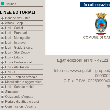
Nautica
LINEE EDITORIALI
Banche dati - Iter
eBook - App
Libri - Codici
Libri - Prontuari
COMUNE DI CA
Libri - Monografie
Libri - In breve
Libri - Guida Sicura
Libri - Star Doggy
Libri - Educa
Egaf edizioni srl © - 47121 F
Libri - Professionali
Libri - Abilitazioni
Internet: www.egaf.it -
gruppo@
Libri - IT
0000002
Libri - Tecnica stradale
C.F. e P.IVA: 022599904
Modulistica e oggettistica
g
Libri - Schede mobili
Simulatori
Quizzando s'impara
Portale didattica e corsi
Commissioni d'esame