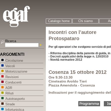
Catalogo home
Chi siamo
Au
Incontri con l'autore
Protospataro
Ricerca
Per gli operatori che svolgono servizio di pol
- Riforma disciplina della patente di guida, i
ARGOMENTI
- Decreti applicativi della legge n. 120/2010
- Novità normative 2012
Circolazione
Veicoli
Cosenza 15 ottobre 2012
Motorizzazione
Revisioni
Ore 9.30-13.30
Cineteatro Aroldo Tieri
Conducenti
Piazza Amendola - Cosenza
ADR
Indicazioni per il raggiungimento del
Rifiuti
Autotrasporto
Strade
Infortunistica