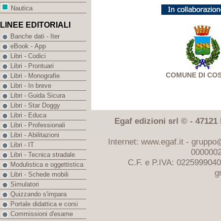
Nautica
LINEE EDITORIALI
Banche dati - Iter
eBook - App
Libri - Codici
Libri - Prontuari
COMUNE DI CO
Libri - Monografie
Libri - In breve
Libri - Guida Sicura
Libri - Star Doggy
Libri - Educa
Egaf edizioni srl © - 47121 F
Libri - Professionali
Libri - Abilitazioni
Internet: www.egaf.it -
gruppo@
Libri - IT
0000002
Libri - Tecnica stradale
C.F. e P.IVA: 022599904
Modulistica e oggettistica
g
Libri - Schede mobili
Simulatori
Quizzando s'impara
Portale didattica e corsi
Commissioni d'esame