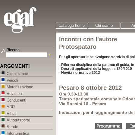
Catalogo home
Chi siamo
Au
Incontri con l'autore
Protospataro
Ricerca
Per gli operatori che svolgono servizio di pol
- Riforma disciplina della patente di guida, i
ARGOMENTI
- Decreti applicativi della legge n. 120/2010
- Novità normative 2012
Circolazione
Veicoli
Pesaro 8 ottobre 2012
Motorizzazione
Revisioni
Ore 9.30-13.30
Teatro sperimentale comunale Odoar
Conducenti
Via Rossini 16 - Pesaro
ADR
Indicazioni per il raggiungimento del
Rifiuti
Autotrasporto
Strade
Infortunistica