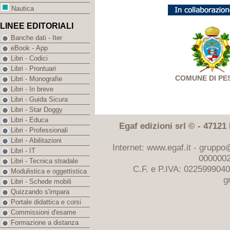
Nautica
LINEE EDITORIALI
Banche dati - Iter
eBook - App
Libri - Codici
Libri - Prontuari
COMUNE DI PE
Libri - Monografie
Libri - In breve
Libri - Guida Sicura
Libri - Star Doggy
Libri - Educa
Egaf edizioni srl © - 47121 F
Libri - Professionali
Libri - Abilitazioni
Internet: www.egaf.it -
gruppo@
Libri - IT
0000002
Libri - Tecnica stradale
C.F. e P.IVA: 022599904
Modulistica e oggettistica
g
Libri - Schede mobili
Quizzando s'impara
Portale didattica e corsi
Commissioni d'esame
Formazione a distanza