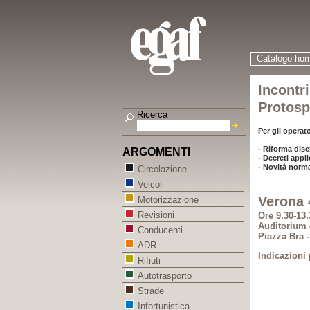
Catalogo ho
Incontri
Protosp
Ricerca
Per gli operat
- Riforma disc
ARGOMENTI
- Decreti appli
- Novità norm
Circolazione
Veicoli
Verona 
Motorizzazione
Revisioni
Ore 9.30-13.
Auditorium 
Conducenti
Piazza Bra 
ADR
Indicazioni 
Rifiuti
Autotrasporto
Strade
Infortunistica