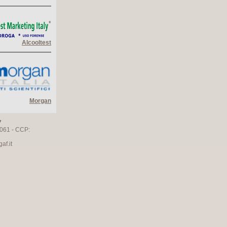
Alcooltest
Morgan
7
061 - CCP:
f.it