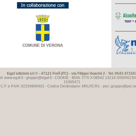
COMUNE DI VERONA
Egaf edizioni srl © - 47121 Forlì (FC) - via Filippo Guarini 2 - Tel. 0543 47334
et: www.egaf.it -
gruppo@egaf.it
-
COOKIE
- IBAN: IT70 X 08542 13216 000000230
15365471
C.F. e P.IVA: 02259990402 - Codice Destinatario: M5UXCR1 - pec:
gruppo@pec.ega