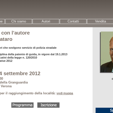
me
Chi siamo
Autori
Contatti
Vendita
 con l'autore
ataro
ori che svolgono servizio di polizia stradale
iplina della patente di guida, in vigore dal 19.1.2013
cativi della legge n. 120/2010
ative 2012
4 settembre 2012
30
della Granguardia
- Verona
per il raggiungimento della località:
vedi mappa