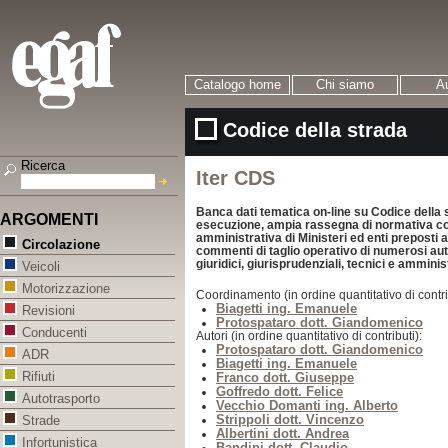
Catalogo home
Chi siamo
Au
Codice della strada
Ricerca
Iter CDS
Banca dati tematica on-line su Codice della
ARGOMENTI
esecuzione, ampia rassegna di normativa c
amministrativa di Ministeri ed enti preposti a
Circolazione
commenti di taglio operativo di numerosi au
giuridici, giurisprudenziali, tecnici e amminis
Veicoli
Motorizzazione
Coordinamento (in ordine quantitativo di contri
Biagetti ing. Emanuele
Revisioni
Protospataro dott. Giandomenico
Conducenti
Autori (in ordine quantitativo di contributi):
Protospataro dott. Giandomenico
ADR
Biagetti ing. Emanuele
Rifiuti
Franco dott. Giuseppe
Goffredo dott. Felice
Autotrasporto
Vecchio Domanti ing. Alberto
Strippoli dott. Vincenzo
Strade
Albertini dott. Andrea
Infortunistica
Bandini dott. Claudio