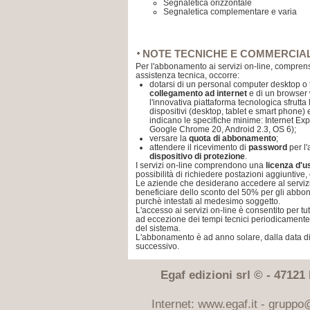
Segnaletica orizzontale
Segnaletica complementare e varia
NOTE TECNICHE E COMMERCIAL
Per l'abbonamento ai servizi on-line, compren
assistenza tecnica, occorre:
dotarsi di un personal computer desktop o
collegamento ad internet
e di un browser w
l'innovativa piattaforma tecnologica sfrutta 
dispositivi (desktop, tablet e smart phone) e
indicano le specifiche minime: Internet Exp
Google Chrome 20, Android 2.3, OS 6);
versare la
quota di abbonamento
;
attendere il ricevimento di
password
per l
dispositivo di protezione
.
I servizi on-line comprendono una
licenza d'
possibilità di richiedere postazioni aggiuntive,
Le aziende che desiderano accedere al servi
beneficiare dello sconto del 50% per gli abbon
purchè intestati al medesimo soggetto.
L'accesso ai servizi on-line è consentito per tut
ad eccezione dei tempi tecnici periodicament
del sistema.
L'abbonamento è ad anno solare, dalla data di
successivo.
Egaf edizioni srl © - 47121 F
Internet: www.egaf.it -
gruppo@