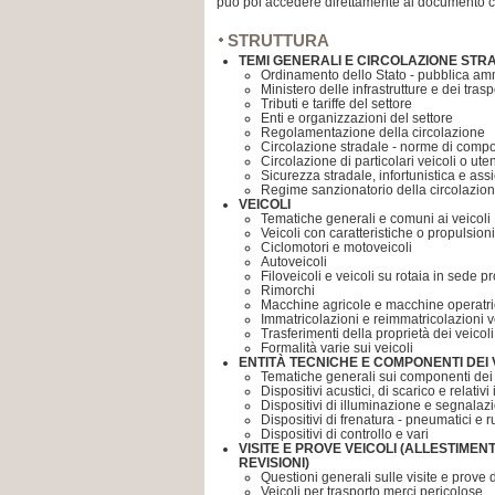
può poi accedere direttamente al documento c
STRUTTURA
TEMI GENERALI E CIRCOLAZIONE STR
Ordinamento dello Stato - pubblica am
Ministero delle infrastrutture e dei trasp
Tributi e tariffe del settore
Enti e organizzazioni del settore
Regolamentazione della circolazione
Circolazione stradale - norme di comp
Circolazione di particolari veicoli o uten
Sicurezza stradale, infortunistica e ass
Regime sanzionatorio della circolazion
VEICOLI
Tematiche generali e comuni ai veicoli
Veicoli con caratteristiche o propulsioni
Ciclomotori e motoveicoli
Autoveicoli
Filoveicoli e veicoli su rotaia in sede 
Rimorchi
Macchine agricole e macchine operatri
Immatricolazioni e reimmatricolazioni v
Trasferimenti della proprietà dei veicoli
Formalità varie sui veicoli
ENTITÀ TECNICHE E COMPONENTI DEI 
Tematiche generali sui componenti dei 
Dispositivi acustici, di scarico e relativ
Dispositivi di illuminazione e segnalaz
Dispositivi di frenatura - pneumatici e 
Dispositivi di controllo e vari
VISITE E PROVE VEICOLI (ALLESTIMEN
REVISIONI)
Questioni generali sulle visite e prove d
Veicoli per trasporto merci pericolose