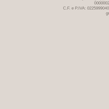
0000002
C.F. e P.IVA: 022599904
g