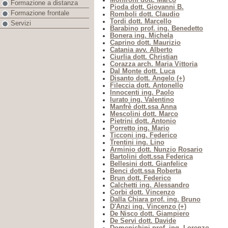
Formazione a distanza
Pioda dott. Giovanni B.
Formazione frontale
Romboli dott. Claudio
Tordi dott. Marcello
Servizi
Barabino prof. ing. Benedetto
Bonera ing. Michela
Caprino dott. Maurizio
Catania avv. Alberto
Ciurlia dott. Christian
Corazza arch. Maria Vittoria
Dal Monte dott. Luca
Disanto dott. Angelo (+)
Fileccia dott. Antonello
Innocenti ing. Paolo
Iurato ing. Valentino
Manfrè dott.ssa Anna
Mescolini dott. Marco
Pietrini dott. Antonio
Porretto ing. Mario
Ticconi ing. Federico
Trentini ing. Lino
Arminio dott. Nunzio Rosario
Bartolini dott.ssa Federica
Bellesini dott. Gianfelice
Benci dott.ssa Roberta
Brun dott. Federico
Calchetti ing. Alessandro
Corbi dott. Vincenzo
Dalla Chiara prof. ing. Bruno
D'Anzi ing. Vincenzo (+)
De Nisco dott. Giampiero
De Servi dott. Davide
Domenichini prof. ing. Lorenzo