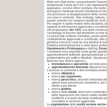
Molti sono stati anche i provvedimenti "trasve
direttamente il testo del CDS o del regolament
applicativo; occorre infine ricordare che molte
avvengono mediante decreti ministeriali di rec
che provocano la disapplicazione delle norme 
con esse in contrasto. Tale contrasto, tuttavia,
quanto sovente non vengono modificati i testi 
Per seguire il rapido mutare della disciplina, 
supporti di informazioni aggiornate e coordin
che proponiamo:
iter CDS
, una delle numero
l’arcipelago di banche dati tematiche on-line d
La banca dati contiene normativa, prassi ammin
costantemente aggiornate e coordinate, oltre 
giuridica e tecnica curati da una trentina di auto
Pubblica Amministrazione e nella libera profess
Giandomenico Protospataro
e dall'ing.
Emanu
I commenti sono impostati come guida operativ
approfondimenti dottrinali, giurisprudenziali o 
problematiche più sottili e dibattute. Questa pa
favorisce due diversi approcci:
immediatezza e operatività
nel testo princi
approfondimento dottrinale
attraverso la l
L'accesso ai commenti e alla normativa avvie
ricerca
alfabetica
;
ricerca
per argomento
,
ricerca
gerarchica
, secondo l'articolato de
articoli sono presenti più commenti e, pi
riferito a più articoli;
ricerca
guidata
,
elenco delle
novità
, dove sono contenute l
delle disposizioni che hanno subito modific
modifiche e la parte del testo modificato 
consultare la versione aggiornata.
La
segnalazione
delle
novità avviene anche 