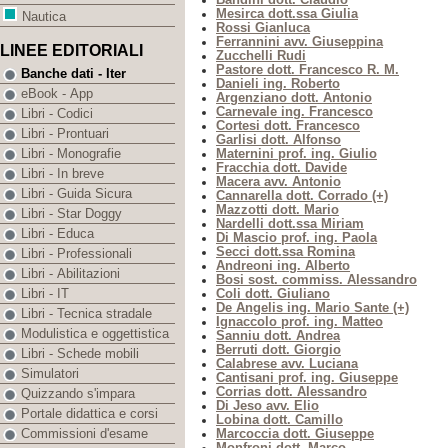
Mesirca dott.ssa Giulia
Nautica
Rossi Gianluca
Ferrannini avv. Giuseppina
LINEE EDITORIALI
Zucchelli Rudi
Pastore dott. Francesco R. M.
Banche dati - Iter
Danieli ing. Roberto
eBook - App
Argenziano dott. Antonio
Carnevale ing. Francesco
Libri - Codici
Cortesi dott. Francesco
Libri - Prontuari
Garlisi dott. Alfonso
Maternini prof. ing. Giulio
Libri - Monografie
Fracchia dott. Davide
Libri - In breve
Macera avv. Antonio
Libri - Guida Sicura
Cannarella dott. Corrado (+)
Mazzotti dott. Mario
Libri - Star Doggy
Nardelli dott.ssa Miriam
Libri - Educa
Di Mascio prof. ing. Paola
Secci dott.ssa Romina
Libri - Professionali
Andreoni ing. Alberto
Libri - Abilitazioni
Bosi sost. commiss. Alessandro
Coli dott. Giuliano
Libri - IT
De Angelis ing. Mario Sante (+)
Libri - Tecnica stradale
Ignaccolo prof. ing. Matteo
Modulistica e oggettistica
Sanniu dott. Andrea
Berruti dott. Giorgio
Libri - Schede mobili
Calabrese avv. Luciana
Simulatori
Cantisani prof. ing. Giuseppe
Corrias dott. Alessandro
Quizzando s'impara
Di Jeso avv. Elio
Portale didattica e corsi
Lobina dott. Camillo
Marcoccia dott. Giuseppe
Commissioni d'esame
Monfroni dott. Marco