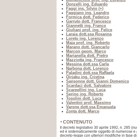
Donzelli ing. Eduardo
Faggi ins. Silvio (+)
Faggiano ing. Leandro
Formica dott. Federico
Garruto dott. Francesco
Giannetti ing. Franco
Giuliani prof. ing. Felice
Laraia dott.ssa Rosanna
Loreto ing. Lorenzo
Maja prof. ing. Roberto
Marano dott. Giancarlo
Marcon geom. Marco
Marianella dott. Pietro
Mazziotta ing. Francesco
Messina dott.ssa Carla
Narbona dott. Lorenzo
Paladini dott.ssa Raffaela
Qirjaku ing. Cristina
Sansonne dott. Gianni Domenico
Scardaci dott. Salvatore
Scarpellini ing. Luca
Serino ing. Roberto
Tosolini dott. Luca
Valentini prof. Massimo
Varone dott.ssa Emanuela
Zonta dott. Marco
CONTENUTO
Il decreto legislativo 30 aprile 1992, n. 285 (n
ed è sistematicamente oggetto di numerose e a
decreto-legge con ulteriori modifiche in fase d