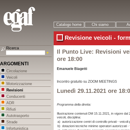
Catalogo home
Chi siamo
Au
Revisione veicoli - for
Ricerca
Il Punto Live: Revisioni ve
ore 18:00
ARGOMENTI
Emanuele Biagetti
Circolazione
Veicoli
Incontro gratuito
su ZOOM MEETINGS
Motorizzazione
Lunedì 29.11.2021 ore 18:
Revisioni
Conducenti
ADR
Programma
della diretta:
Rifiuti
Illustrazione contenuti DM 15.11.2021, in vigore dal 2
Autotrasporto
veicoli, disciplina:
a)
autorizzazione centri di controllo privati - veicoli
Strade
b)
dotazioni tecniche minime operatori autorizzati - 
Infortunistica