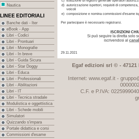
c)
istituzione di registro generale operatori autorizzati
Nautica
d)
autorizzazione ispettori, requisiti di competenza,
veicoli
e)
composizione e nomina commissioni d'esame ispett
LINEE EDITORIALI
Per partecipare è necessario registrarsi.
Banche dati - Iter
eBook - App
ISCRIZIONI CHI
Libri - Codici
Si può seguire la diretta solo 
cana
iscrivendosi al
Libri - Prontuari
Libri - Monografie
29.11.2021
Libri - In breve
Libri - Guida Sicura
Egaf edizioni srl © - 47121 F
Libri - Star Doggy
Libri - Educa
Internet: www.egaf.it -
gruppo@
Libri - Professionali
0000002
Libri - Abilitazioni
C.F. e P.IVA: 022599904
Libri - IT
g
Libri - Tecnica stradale
Modulistica e oggettistica
Libri - Schede mobili
Simulatori
Quizzando s'impara
Portale didattica e corsi
Commissioni d'esame