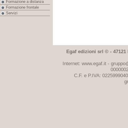
Formazione a distanza
Formazione frontale
Servizi
Egaf edizioni srl © - 47121 F
Internet: www.egaf.it -
gruppo@
0000002
C.F. e P.IVA: 022599904
g