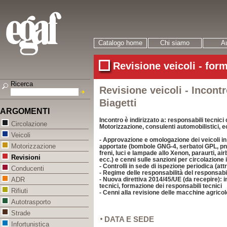
Catalogo home
Chi siamo
Au
Revisione veicoli - for
Ricerca
Revisione veicoli - Incontr
Biagetti
ARGOMENTI
Incontro è indirizzato a: responsabili tecnici 
Circolazione
Motorizzazione, consulenti automobilistici, e
Veicoli
- Approvazione e omologazione dei veicoli in
Motorizzazione
apportate (bombole GNG-4, serbatoi GPL, pne
freni, luci e lampade allo Xenon, paraurti, airb
Revisioni
ecc.) e cenni sulle sanzioni per circolazione 
- Controlli in sede di ispezione periodica (att
Conducenti
- Regime delle responsabilità del responsabi
- Nuova direttiva 2014/45/UE (da recepire): 
ADR
tecnici, formazione dei responsabili tecnici
Rifiuti
- Cenni alla revisione delle macchine agricol
Autotrasporto
Strade
DATA E SEDE
Infortunistica