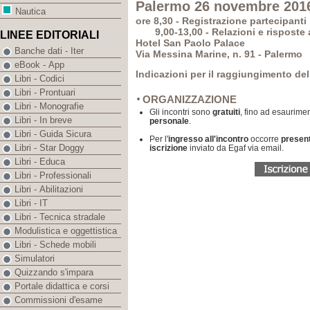
Palermo 26 novembre 201
Nautica
ore 8,30 - Registrazione partecipanti
9,00-13,00 - Relazioni e risposte a
LINEE EDITORIALI
Hotel San Paolo Palace
Banche dati - Iter
Via Messina Marine, n. 91 - Palermo
eBook - App
Indicazioni per il raggiungimento del
Libri - Codici
Libri - Prontuari
ORGANIZZAZIONE
Libri - Monografie
Gli incontri sono
gratuiti
, fino ad esaurimen
Libri - In breve
personale
.
Libri - Guida Sicura
Per l'
ingresso all'incontro
occorre
presen
Libri - Star Doggy
iscrizione
inviato da Egaf via email.
Libri - Educa
Libri - Professionali
Libri - Abilitazioni
Libri - IT
Libri - Tecnica stradale
Modulistica e oggettistica
Libri - Schede mobili
Simulatori
Quizzando s'impara
Portale didattica e corsi
Commissioni d'esame