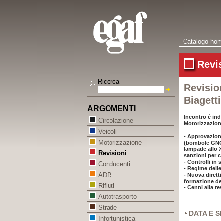
Catalogo ho
Revi
Ricerca
Revision
Biagetti
ARGOMENTI
Incontro è indi
Circolazione
Motorizzazione
Veicoli
- Approvazion
Motorizzazione
(bombole GNG-4
lampade allo Xe
Revisioni
sanzioni per c
- Controlli in 
Conducenti
- Regime delle
ADR
- Nuova dirett
formazione dei
Rifiuti
- Cenni alla r
Autotrasporto
Strade
DATA E 
Infortunistica