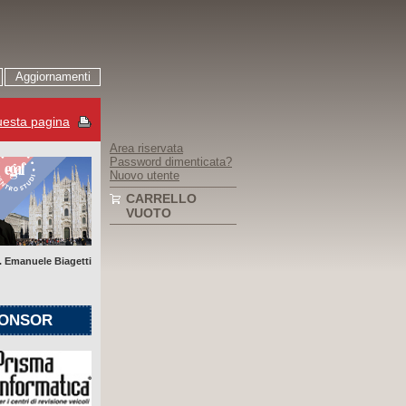
Aggiornamenti
esta pagina
Area riservata
Password dimenticata?
Nuovo utente
CARRELLO
VUOTO
. Emanuele Biagetti
ONSOR