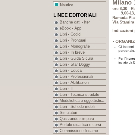
Milano 
Nautica
ore 8,30 - R
9,00-13,00 
LINEE EDITORIALI
Ramada Pla
Via Stamira
Banche dati - Iter
eBook - App
Indicazioni 
Libri - Codici
Libri - Prontuari
ORGANIZ
Libri - Monografie
Gli incontr
personale
.
Libri - In breve
Libri - Guida Sicura
Per l'
ingre
inviato da E
Libri - Star Doggy
Libri - Educa
Libri - Professionali
Libri - Abilitazioni
Libri - IT
Libri - Tecnica stradale
Modulistica e oggettistica
Libri - Schede mobili
Simulatori
Quizzando s'impara
Portale didattica e corsi
Commissioni d'esame