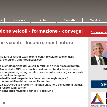
me
Chi siamo
Autori
Contatti
Vendita
sione veicoli - formazione - convegni
Stampa qu
e veicoli - Incontro con l'autore
rizzato a: responsabili tecnici centri revisione, tecnici della
, consulenti automobilistici, ecc.
e e omologazione dei veicoli in relazione a modifiche apportate
ing
, serbatoi GPL, pneumatici, sistema ruota, dischi freni, luci e
non, paraurti, airbag, sedili, divisorio autocarri, ecc.) e cenni sulle
ircolazione irregolare
sede di ispezione periodica (attrezzature, registro, ecc.)
 responsabilità del responsabile tecnico
SP
iva 2014/45/UE (da recepire): implementazione dei controlli tecnici,
 responsabili tecnici
evisione delle macchine agricole e operatrici
SEDE