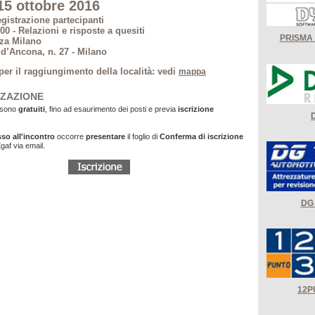
15 ottobre 2016
egistrazione partecipanti
- Relazioni e risposte a quesiti
PRISMA
za Milano
 d’Ancona, n. 27 - Milano
per il raggiungimento della località: vedi
mappa
ZAZIONE
i sono
gratuiti
, fino ad esaurimento dei posti e previa
iscrizione
sso all'incontro
occorre
presentare
il foglio di
Conferma di iscrizione
gaf via email.
DG 
12P