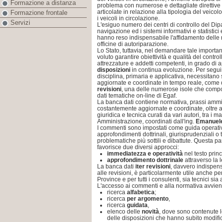
Formazione a distanza
problema con numerose e dettagliate direttiv
articolate in relazione alla tipologia del veic
Formazione frontale
i veicoli in circolazione.
Servizi
L'esiguo numero dei centri di controllo del Dipar
navigazione ed i sistemi informativi e statistic
hanno reso indispensabile l'affidamento delle r
officine di autoriparazione.
Lo Stato, tuttavia, nel demandare tale importan
voluto garantire obiettività e qualità del contro
attrezzature e addetti competenti, in grado di
disposizioni
in continua evoluzione. Per seguir
disciplina, primaria e applicativa, necessitano 
aggiornate e coordinate in tempo reale, com
revisioni
, una delle numerose isole che comp
dati tematiche on-line di Egaf.
La banca dati contiene normativa, prassi ammin
costantemente aggiornate e coordinate, oltre 
giuridica e tecnica curati da vari autori, tra i 
Amministrazione, coordinati dall'ing.
Emanuele
I commenti sono impostati come guida operativ
approfondimenti dottrinali, giurisprudenziali o 
problematiche più sottili e dibattute. Questa pa
favorisce due diversi approcci:
immediatezza e operatività
nel testo princi
approfondimento dottrinale
attraverso la l
La banca dati
iter revisioni
,
davvero indispens
alle revisioni, è particolarmente utile anche pe
Province e per tutti i consulenti, sia tecnici sia 
L'accesso ai commenti e alla normativa avvie
ricerca
alfabetica
;
ricerca
per argomento
,
ricerca
guidata
,
elenco delle
novità
, dove sono contenute l
delle disposizioni che hanno subito modific