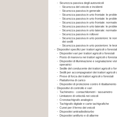
-
Sicurezza passiva degli autoveicoli
-
Sicurezza del veicolo e incidenti
-
Sicurezza passiva in generale
-
Sicurezza passiva in urto frontale: le proble
-
Sicurezza passiva in urto frontale: le proble
-
Sicurezza passiva in urto frontale: normativ
-
Sicurezza passiva in urto laterale: le problem
-
Sicurezza passiva in urto laterale: normativ
-
Sicurezza passiva in rollover
-
Sicurezza passiva in urto posteriore: le nor
dei sedili
-
Sicurezza passiva in urto posteriore: le lesi
-
Dispositivi specifici per trattori agricoli o forestal
-
Dispositivi vari per trattori agricoli o forestali
-
Posto di manovra nei trattori agricoli o forestal
-
Dispositivi di illuminazione e segnalazione vi
operatrici
-
Sedile del conducente dei trattori agricoli o for
-
Sedili per accompagnatori dei trattori agricoli o
-
Prese di forza dei trattori agricoli o forestali
-
Piattaforma di carico
-
Dispositivi di protezione contro il ribaltamento d
-
Dispositivi di controllo e vari
-
Tachimetro - contachilometri - tassametro
-
Limitatore di velocità nei veicoli
-
Cronotachigrafo analogico
-
Tachigrafo digitale e carte tachigrafiche
-
Cunei per il fermo dei veicoli
-
Dispositivi antiradiodisturbo
-
Dispositivi antifurto e di allarme