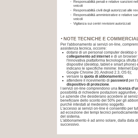
-
Responsabilità penali e relative sanzioni nell
veicoli
-
Responsabilità civili degli autorizzati alle rev
-
Responsabilità amministrative e relative sanz
veicoli
-
Vigilanza sui centri revisioni autorizzati
NOTE TECNICHE E COMMERCIAL
Per l'abbonamento ai servizi on-line, compren
assistenza tecnica, occorre:
dotarsi di un personal computer desktop o
collegamento ad internet
e di un browser w
l'innovativa piattaforma tecnologica sfrutta 
dispositivi (desktop, tablet e smart phone) e
indicano le specifiche minime: Internet Exp
Google Chrome 20, Android 2.3, OS 6);
versare la
quota di abbonamento
;
attendere il ricevimento di
password
per l
dispositivo di protezione
.
I servizi on-line comprendono una
licenza d'
possibilità di richiedere postazioni aggiuntive,
Le aziende che desiderano accedere al servi
beneficiare dello sconto del 50% per gli abbon
purchè intestati al medesimo soggetto.
L'accesso ai servizi on-line è consentito per tut
ad eccezione dei tempi tecnici periodicament
del sistema.
L'abbonamento è ad anno solare, dalla data di
successivo.