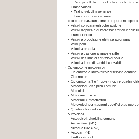
-
Principi della luce e del calore applicati ai ve
-
Traino veicoli
-
Traino veicoli in generale
-
Traino di veicoli in avaria
-
Veicoli con caratteristiche o propulsioni atipiche
-
Veicoli con caratteristiche atipiche
-
Veicoli d'epoca e di interesse storico e collezi
-
Trenini turistici
-
Veicoli a propulsione elettrica autonoma
-
Velocipedi
-
Veicoli a braccia
-
Veicoli a trazione animale e slitte
-
Veicoli destinati al servizio di polizia
-
Veicoli ad uso di bambini e invalidi
-
Ciclomotori e motoveicoli
-
Ciclomotori e motoveicoli: disciplina comune
-
Ciclomotori
-
Ciclomotori a 3 e 4 ruote (tricicli e quadricicli 
-
Motoveicoli: disciplina comune
-
Motocicli
-
Motocarrozzette
-
Motocarri e mototrattori
-
Motoveicoli per trasporti specifici e ad uso sp
-
Quadricicli a motore
-
Autoveicoli
-
Autoveicoli: disciplina comune
-
Autovetture (M1)
-
Autobus (M2 e M3)
-
Autocarri (N)
-
Trattori stradali