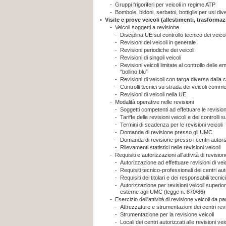
-
Gruppi frigoriferi per veicoli in regime ATP
-
Bombole, bidoni, serbatoi, bottiglie per usi div
•
Visite e prove veicoli (allestimenti, trasformaz
-
Veicoli soggetti a revisione
-
Disciplina UE sul controllo tecnico dei veicol
-
Revisioni dei veicoli in generale
-
Revisioni periodiche dei veicoli
-
Revisioni di singoli veicoli
-
Revisioni veicoli limitate al controllo delle e
“bollino blu”
-
Revisioni di veicoli con targa diversa dalla ci
-
Controlli tecnici su strada dei veicoli comme
-
Revisioni di veicoli nella UE
-
Modalità operative nelle revisioni
-
Soggetti competenti ad effettuare le revisioni
-
Tariffe delle revisioni veicoli e dei controlli s
-
Termini di scadenza per le revisioni veicoli
-
Domanda di revisione presso gli UMC
-
Domanda di revisione presso i centri autori
-
Rilevamenti statistici nelle revisioni veicoli
-
Requisiti e autorizzazioni all'attività di revision
-
Autorizzazione ad effettuare revisioni di veico
-
Requisiti tecnico-professionali dei centri auto
-
Requisiti dei titolari e dei responsabili tecnic
-
Autorizzazione per revisioni veicoli superior
esterne agli UMC (legge n. 870/86)
-
Esercizio dell'attività di revisione veicoli da pa
-
Attrezzature e strumentazioni dei centri revi
-
Strumentazione per la revisione veicoli
-
Locali dei centri autorizzati alle revisioni vei