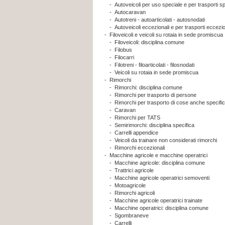
-
Autoveicoli per uso speciale e per trasporti sp
-
Autocaravan
-
Autotreni - autoarticolati - autosnodati
-
Autoveicoli eccezionali e per trasporti eccezi
-
Filoveicoli e veicoli su rotaia in sede promiscua
-
Filoveicoli: disciplina comune
-
Filobus
-
Filocarri
-
Filotreni - filoarticolati - filosnodati
-
Veicoli su rotaia in sede promiscua
-
Rimorchi
-
Rimorchi: disciplina comune
-
Rimorchi per trasporto di persone
-
Rimorchi per trasporto di cose anche specifi
-
Caravan
-
Rimorchi per TATS
-
Semirimorchi: disciplina specifica
-
Carrelli appendice
-
Veicoli da trainare non considerati rimorchi
-
Rimorchi eccezionali
-
Macchine agricole e macchine operatrici
-
Macchine agricole: disciplina comune
-
Trattrici agricole
-
Macchine agricole operatrici semoventi
-
Motoagricole
-
Rimorchi agricoli
-
Macchine agricole operatrici trainate
-
Macchine operatrici: disciplina comune
-
Sgombraneve
-
Carrelli