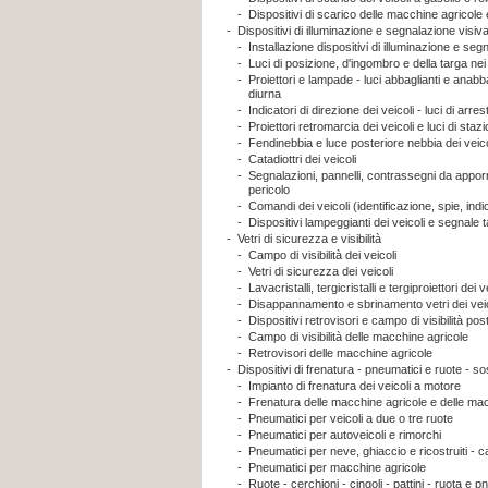
-
Dispositivi di scarico delle macchine agricole
-
Dispositivi di illuminazione e segnalazione visiv
-
Installazione dispositivi di illuminazione e seg
-
Luci di posizione, d'ingombro e della targa nei 
-
Proiettori e lampade - luci abbaglianti e anabba
diurna
-
Indicatori di direzione dei veicoli - luci di arr
-
Proiettori retromarcia dei veicoli e luci di sta
-
Fendinebbia e luce posteriore nebbia dei veico
-
Catadiottri dei veicoli
-
Segnalazioni, pannelli, contrassegni da apporr
pericolo
-
Comandi dei veicoli (identificazione, spie, indi
-
Dispositivi lampeggianti dei veicoli e segnale t
-
Vetri di sicurezza e visibilità
-
Campo di visibilità dei veicoli
-
Vetri di sicurezza dei veicoli
-
Lavacristalli, tergicristalli e tergiproiettori dei v
-
Disappannamento e sbrinamento vetri dei veic
-
Dispositivi retrovisori e campo di visibilità post
-
Campo di visibilità delle macchine agricole
-
Retrovisori delle macchine agricole
-
Dispositivi di frenatura - pneumatici e ruote - s
-
Impianto di frenatura dei veicoli a motore
-
Frenatura delle macchine agricole e delle mac
-
Pneumatici per veicoli a due o tre ruote
-
Pneumatici per autoveicoli e rimorchi
-
Pneumatici per neve, ghiaccio e ricostruiti - c
-
Pneumatici per macchine agricole
-
Ruote - cerchioni - cingoli - pattini - ruota e