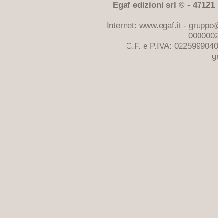
Egaf edizioni srl © - 47121 F
Internet: www.egaf.it -
gruppo@
0000002
C.F. e P.IVA: 022599904
g