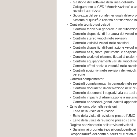
-
Gestione del software della linea collaudo
-
Collegamento al CED “Motorizzazione” e ade
revisioni autorizzati
-
Sicurezza del personale nei luoghi di lavoro 
-
Sistema di qualità e relativa certificazione ne
-
Controllo tecnico sui veicoli
-
Controllo tecnico in generale e identificazion
-
Controllo dispositivi di frenatura dei veicoli n
-
Controllo sterzo veicoli nelle revisioni
-
Controllo visibilità veicoli nelle revisioni
-
Controllo dispositivi di illuminazione veicoli n
-
Controllo assi, ruote, pneumatici e sospensio
-
Controllo telaio ed elementi fissati al telaio ne
-
Controllo equipaggiamenti vari dei veicoli nel
-
Controllo effetti nocivi e velocità nelle revisi
-
Controlli aggiuntivi nelle revisioni dei veicoli 
persone
-
Controlli complementari
-
Controlli complementari in generale nelle rev
-
Controllo documenti di circolazione nelle revi
-
Controllo documenti integrativi alla carta di c
-
Controllo impianti di alimentazione a metano 
-
Controllo accessori (ganci, carrelli appendice
-
Esito del controllo nelle revisioni
-
Esito della visita di revisione
-
Esito della visita di revisione presso l'UMC
-
Esito della visita di revisione presso i centri
-
Regime sanzionatorio nelle revisioni veicoli
-
Sanzioni ai proprietari e/o ai conducenti dei 
-
Responsabilità dei centri autorizzati e relative