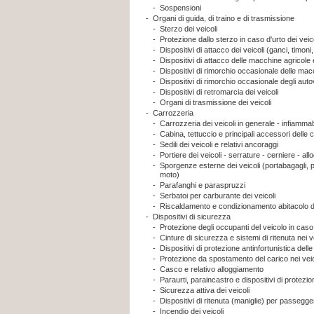
-
Sospensioni
-
Organi di guida, di traino e di trasmissione
-
Sterzo dei veicoli
-
Protezione dallo sterzo in caso d'urto dei veico
-
Dispositivi di attacco dei veicoli (ganci, timoni
-
Dispositivi di attacco delle macchine agricole 
-
Dispositivi di rimorchio occasionale delle mac
-
Dispositivi di rimorchio occasionale degli auto
-
Dispositivi di retromarcia dei veicoli
-
Organi di trasmissione dei veicoli
-
Carrozzeria
-
Carrozzeria dei veicoli in generale - infiammabil
-
Cabina, tettuccio e principali accessori delle c
-
Sedili dei veicoli e relativi ancoraggi
-
Portiere dei veicoli - serrature - cerniere - al
-
Sporgenze esterne dei veicoli (portabagagli, po
moto)
-
Parafanghi e paraspruzzi
-
Serbatoi per carburante dei veicoli
-
Riscaldamento e condizionamento abitacolo de
-
Dispositivi di sicurezza
-
Protezione degli occupanti del veicolo in caso d
-
Cinture di sicurezza e sistemi di ritenuta nei v
-
Dispositivi di protezione antinfortunistica delle
-
Protezione da spostamento del carico nei veic
-
Casco e relativo alloggiamento
-
Paraurti, paraincastro e dispositivi di protezion
-
Sicurezza attiva dei veicoli
-
Dispositivi di ritenuta (maniglie) per passegger
-
Incendio dei veicoli