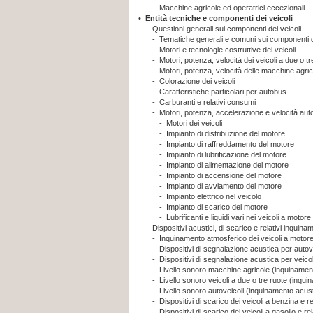
-
Macchine agricole ed operatrici eccezionali
•
Entità tecniche e componenti dei veicoli
-
Questioni generali sui componenti dei veicoli
-
Tematiche generali e comuni sui componenti de
-
Motori e tecnologie costruttive dei veicoli
-
Motori, potenza, velocità dei veicoli a due o tr
-
Motori, potenza, velocità delle macchine agric
-
Colorazione dei veicoli
-
Caratteristiche particolari per autobus
-
Carburanti e relativi consumi
-
Motori, potenza, accelerazione e velocità auto
-
Motori dei veicoli
-
Impianto di distribuzione del motore
-
Impianto di raffreddamento del motore
-
Impianto di lubrificazione del motore
-
Impianto di alimentazione del motore
-
Impianto di accensione del motore
-
Impianto di avviamento del motore
-
Impianto elettrico nel veicolo
-
Impianto di scarico del motore
-
Lubrificanti e liquidi vari nei veicoli a motore
-
Dispositivi acustici, di scarico e relativi inquina
-
Inquinamento atmosferico dei veicoli a motor
-
Dispositivi di segnalazione acustica per autov
-
Dispositivi di segnalazione acustica per veicol
-
Livello sonoro macchine agricole (inquinamento
-
Livello sonoro veicoli a due o tre ruote (inqui
-
Livello sonoro autoveicoli (inquinamento acusti
-
Dispositivi di scarico dei veicoli a benzina e 
-
Dispositivi di scarico dei veicoli a gasolio e r