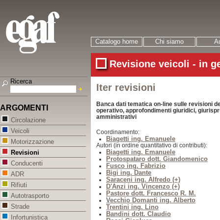
Catalogo home
Chi siamo
Au
Revisione veicoli - in g
Ricerca
Iter revisioni
Banca dati tematica on-line sulle revisioni de
ARGOMENTI
operativo, approfondimenti giuridici, giurispr
amministrativi
Circolazione
Veicoli
Coordinamento:
Biagetti ing. Emanuele
Motorizzazione
Autori (in ordine quantitativo di contributi):
Biagetti ing. Emanuele
Revisioni
Protospataro dott. Giandomenico
Conducenti
Fusco ing. Fabrizio
Bigi ing. Dante
ADR
Saraceni ing. Alfredo (+)
Rifiuti
D'Anzi ing. Vincenzo (+)
Pastore dott. Francesco R. M.
Autotrasporto
Vecchio Domanti ing. Alberto
Strade
Trentini ing. Lino
Bandini dott. Claudio
Infortunistica