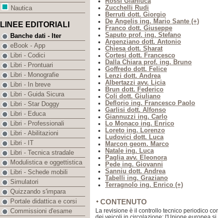
Rossi Gianluca
Zucchelli Rudi
Nautica
Berruti dott. Giorgio
De Angelis ing. Mario Sante (+)
LINEE EDITORIALI
Franco dott. Giuseppe
Saputo prof. ing. Stefano
Banche dati - Iter
Argenziano dott. Antonio
eBook - App
Chiesa dott. Sharat
Cortesi dott. Francesco
Libri - Codici
Dalla Chiara prof. ing. Bruno
Libri - Prontuari
Goffredo dott. Felice
Libri - Monografie
Lenzi dott. Andrea
Albertazzi avv. Licia
Libri - In breve
Brun dott. Federico
Libri - Guida Sicura
Coli dott. Giuliano
Deflorio ing. Francesco Paolo
Libri - Star Doggy
Garlisi dott. Alfonso
Libri - Educa
Giannuzzi ing. Carlo
Lo Monaco ing. Enrico
Libri - Professionali
Loreto ing. Lorenzo
Libri - Abilitazioni
Ludovici dott. Luca
Libri - IT
Marcon geom. Marco
Natale ing. Luca
Libri - Tecnica stradale
Paglia avv. Eleonora
Modulistica e oggettistica
Pede ing. Giovanni
Sanniu dott. Andrea
Libri - Schede mobili
Tabelli ing. Graziano
Simulatori
Terragnolo ing. Enrico (+)
Quizzando s'impara
CONTENUTO
Portale didattica e corsi
La revisione è il controllo tecnico periodico con
Commissioni d'esame
dei veicoli in circolazione; l'Unione europea si