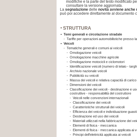
modifiche e la parte del testo modificato 
consultare la versione aggiornata.
La
segnalazione
delle
novità avviene anche 
può poi accedere direttamente al documento c
STRUTTURA
•
Temi generali e circolazione stradale
-
Tariffe per operazioni automobilistiche presso l
•
Veicoli
-
Tematiche generali e comuni ai veicoli
-
Omologazione veicoli
-
Omologazione macchine agricole
-
Omologazione motocicli e ciclomotori
-
Identificazione veicoli (numero di telaio - targh
-
Archivio nazionale veicoli
-
Pubblicità su veicoli
-
Massa dei veicoli e relativa capacità di carico
-
Dimensioni dei veicoli
-
Classificazione dei veicoli - destinazione e us
costruttive - responsabilità del costruttore
-
Veicoli nelle convenzioni internazionali
-
Classificazione dei veicoli
-
Caratteristiche strutturali dei veicoli
-
Efficienza dei veicoli e individuazione guasti
-
Destinazione ed uso dei veicoli
-
Materiali utilizzati nella fabbricazione dei vei
-
Elementi di fisica - meccanica
-
Elementi di fisica - meccanica applicata ai v
-
Principi dell'elettricità applicata ai veicoli