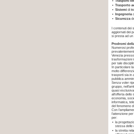
•
Trasporti te
•
Trasporto a
•
Sistemi
di
t
•
Ingegneria
•
Sicurezza
d
I contenuti dei
aggiornati dei p
si presta ad un
Prodromi della
Numerosi profess
prevalentemente 
Venezia presso 
trasformazioni 
per tale discipli
In particolare l
molto differenz
trasporti sia i
pubblica ammini
Senza voler rip
gruppo, nell’amb
quasi esclusiva
all’offerta dello
economia, socio
informatica, t
del fenomeno del
Con l’ampliament
l’attenzione per
per:
•
la progettaz
stessa delle
•
la stretta rel