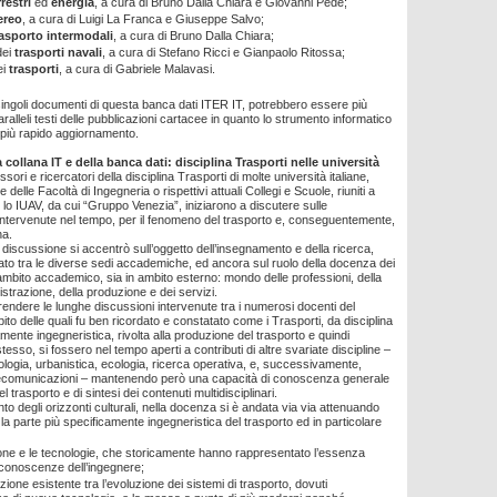
rrestri
ed
energia
, a cura di Bruno Dalla Chiara e Giovanni Pede;
ereo
, a cura di Luigi La Franca e Giuseppe Salvo;
rasporto intermodali
, a cura di Bruno Dalla Chiara;
dei
trasporti navali
, a cura di Stefano Ricci e Gianpaolo Ritossa;
ei
trasporti
, a cura di Gabriele Malavasi.
 singoli documenti di questa banca dati ITER IT, potrebbero essere più
aralleli testi delle pubblicazioni cartacee in quanto lo strumento informatico
 più rapido aggiornamento.
 collana IT e della banca dati: disciplina Trasporti nelle università
ori e ricercatori della disciplina Trasporti di molte università italiane,
delle Facoltà di Ingegneria o rispettivi attuali Collegi e Scuole, riuniti a
lo IUAV, da cui “Gruppo Venezia”, iniziarono a discutere sulle
intervenute nel tempo, per il fenomeno del trasporto e, conseguentemente,
na.
a discussione si accentrò sull’oggetto dell’insegnamento e della ricerca,
iato tra le diverse sedi accademiche, ed ancora sul ruolo della docenza dei
n ambito accademico, sia in ambito esterno: mondo delle professioni, della
strazione, della produzione e dei servizi.
rendere le lunghe discussioni intervenute tra i numerosi docenti del
ito delle quali fu ben ricordato e constatato come i Trasporti, da disciplina
mente ingegneristica, rivolta alla produzione del trasporto e quindi
 stesso, si fossero nel tempo aperti a contributi di altre svariate discipline –
logia, urbanistica, ecologia, ricerca operativa, e, successivamente,
elecomunicazioni – mantenendo però una capacità di conoscenza generale
 trasporto e di sintesi dei contenuti multidisciplinari.
o degli orizzonti culturali, nella docenza si è andata via via attenuando
 la parte più specificamente ingegneristica del trasporto ed in particolare
ione e le tecnologie, che storicamente hanno rappresentato l’essenza
 conoscenze dell’ingegnere;
azione esistente tra l’evoluzione dei sistemi di trasporto, dovuti