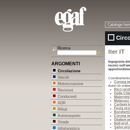
Catalogo ho
Circo
Ricerca
Iter IT
Ingegneria dei
ARGOMENTI
tecnici nell'a
approfondimen
Circolazione
Veicoli
Coordinamento
Corona pr
Motorizzazione
Autori (in ordine
Ricci prof
Revisioni
Dalla Chi
Conducenti
Maternini 
Malavasi p
ADR
Carboni i
Festa pro
Rifiuti
Borghetti 
Autotrasporto
Corona pr
Giuliani p
Strade
Noli prof.
Salvo pro
Infortunistica