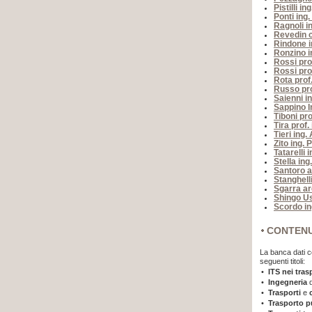
Pistilli in
Ponti ing
Ragnoli i
Revedin c
Rindone i
Ronzino i
Rossi prof
Rossi pro
Rota prof
Russo pro
Saienni i
Sappino I
Tiboni pro
Tira prof.
Tieri ing.
Zito ing. 
Tatarelli i
Stella ing
Santoro a
Stanghelli
Sgarra ar
Shingo Us
Scordo in
CONTEN
La banca dati co
seguenti titoli:
•
ITS nei trasp
•
Ingegneria
•
Trasporti
e
•
Trasporto p