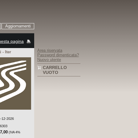
Aggiornamenti
esta pagina
Area riservata
 - Iter
Password dimenticata?
Nuovo utente
CARRELLO
VUOTO
31-12-2026
-6303
37,00
(IVA 4%