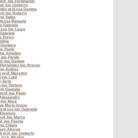
prof. ing. Ferdinando
rof. ing. Umberto
dro prof.ssa Daniela
of. ing. Roberto
ng. Valter
ott.ssa Manuela
g. Gabriele
.ssa ing. Laura
 Gabriele
g. Enrico
Silvia
. Gianluca
ng. Paolo
ing. Amedeo
 ing. Paride
f. ing. Daniele
 Hernández ing. Brayan
ing. Andrea
o prof. Massimo
ing. Luigi
 Ilaria
 ing. Stefano
ing. Gaetano
prof. ing. Paolo
. Alessandro
ing. Mara
ng. Maria Grazia
rof.ssa ing. Gabriella
 Eleonora
rof. ing. Marco
of. ing. Fausto
ing. Chiara
avv. Alessia
li prof. ing. Umberto
arch. Michèle