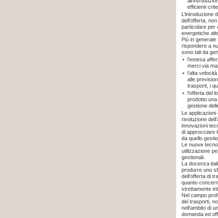
all’introduzi
efficienti crit
L’introduzione 
dell’offerta, no
particolare per 
energetiche alte
Più in generale 
rispondere a nuo
sono tali da ge
•
l’estesa affe
merci via mar
•
l’alta veloci
alle previsio
trasporti, i q
•
l’offerta del
prodotto una 
gestione del
Le applicazioni 
rivoluzione dell
innovazioni te
di approcciare l
da quello gestio
Le nuove tecnol
utilizzazione pe
gestionali.
La docenza ital
produrre uno sf
dell’offerta di
quanto concerne
strettamente in
Nel campo profes
dei trasporti, 
nell’ambito di u
domanda ed offe