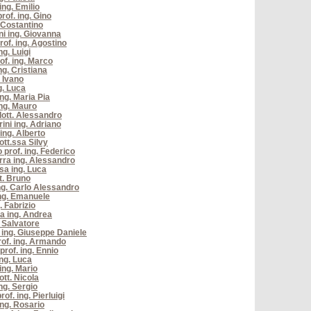
ing. Emilio
rof. ing. Gino
. Costantino
i ing. Giovanna
rof. ing. Agostino
g. Luigi
rof. ing. Marco
ng. Cristiana
. Ivano
g. Luca
ing. Maria Pia
ing. Mauro
dott. Alessandro
ini ing. Adriano
ing. Alberto
tt.ssa Silvy
 prof. ing. Federico
ra ing. Alessandro
a ing. Luca
t. Bruno
ing. Carlo Alessandro
ing. Emanuele
. Fabrizio
 ing. Andrea
. Salvatore
ing. Giuseppe Daniele
rof. ing. Armando
prof. ing. Ennio
ing. Luca
ing. Mario
ott. Nicola
ng. Sergio
of. ing. Pierluigi
ing. Rosario