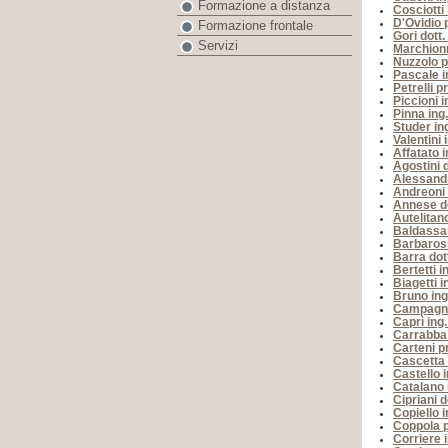
Formazione a distanza
Cosciotti 
D'Ovidio p
Formazione frontale
Gori dott
Servizi
Marchionn
Nuzzolo p
Pascale in
Petrelli p
Piccioni i
Pinna ing
Studer in
Valentini 
Affatato 
Agostini 
Alessandr
Andreoni 
Annese do
Autelitano
Baldassar
Barbaross
Barra dot
Bertetti 
Biagetti 
Bruno ing
Campagna
Caprì ing
Carrabba 
Carteni p
Cascetta 
Castello 
Catalano 
Cipriani d
Copiello i
Coppola pr
Corriere 