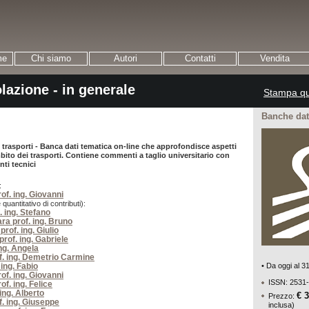
me
Chi siamo
Autori
Contatti
Vendita
lazione - in generale
Stampa qu
Banche dati
 trasporti - Banca dati tematica on-line che approfondisce aspetti
mbito dei trasporti. Contiene commenti a taglio universitario con
ti tecnici
:
of. ing. Giovanni
 quantitativo di contributi):
. ing. Stefano
ara prof. ing. Bruno
prof. ing. Giulio
rof. ing. Gabriele
ng. Angela
f. ing. Demetrio Carmine
• Da oggi al 
ing. Fabio
of. ing. Giovanni
ISSN: 2531
rof. ing. Felice
 ing. Alberto
€ 
Prezzo:
f. ing. Giuseppe
inclusa)