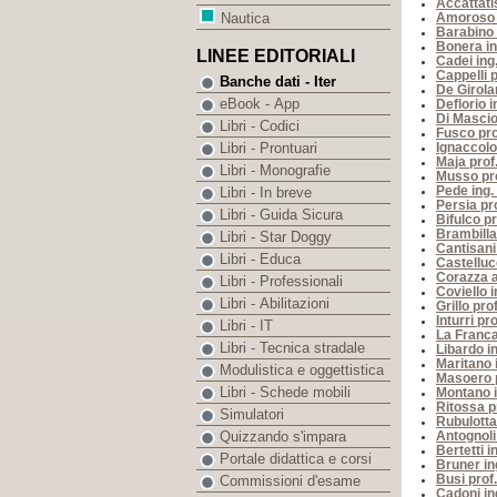
Accattatis
Amoroso p
Nautica
Barabino 
Bonera in
LINEE EDITORIALI
Cadei ing
Cappelli p
Banche dati - Iter
De Girola
eBook - App
Deflorio 
Di Mascio 
Libri - Codici
Fusco pro
Ignaccolo
Libri - Prontuari
Maja prof
Libri - Monografie
Musso pro
Pede ing.
Libri - In breve
Persia pro
Libri - Guida Sicura
Bifulco p
Brambilla
Libri - Star Doggy
Cantisani
Libri - Educa
Castelluc
Corazza a
Libri - Professionali
Coviello i
Libri - Abilitazioni
Grillo pro
Inturri pr
Libri - IT
La Franca 
Libri - Tecnica stradale
Libardo i
Maritano i
Modulistica e oggettistica
Masoero 
Libri - Schede mobili
Montano 
Ritossa p
Simulatori
Rubulotta
Antognoli
Quizzando s'impara
Bertetti i
Portale didattica e corsi
Bruner in
Busi prof
Commissioni d'esame
Cadoni in