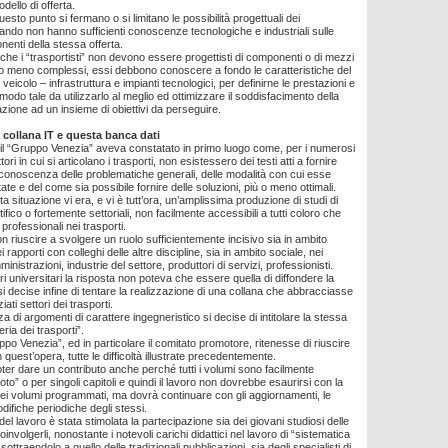
dello di offerta.
uesto punto si fermano o si limitano le possibilità progettuali dei
quando non hanno sufficienti conoscenze tecnologiche e industriali sulle
nenti della stessa offerta.
che i “trasportisti” non devono essere progettisti di componenti o di mezzi
ù o meno complessi, essi debbono conoscere a fondo le caratteristiche del
eicolo – infrastruttura e impianti tecnologici, per definirne le prestazioni e
n modo tale da utilizzarlo al meglio ed ottimizzare il soddisfacimento della
zione ad un insieme di obiettivi da perseguire.
collana IT e questa banca dati
il “Gruppo Venezia” aveva constatato in primo luogo come, per i numerosi
ri in cui si articolano i trasporti, non esistessero dei testi atti a fornire
 conoscenza delle problematiche generali, delle modalità con cui esse
te e del come sia possibile fornire delle soluzioni, più o meno ottimali.
ta situazione vi era, e vi è tutt’ora, un’amplissima produzione di studi di
ntifico o fortemente settoriali, non facilmente accessibili a tutti coloro che
professionali nei trasporti.
on riuscire a svolgere un ruolo sufficientemente incisivo sia in ambito
rapporti con colleghi delle altre discipline, sia in ambito sociale, nei
inistrazioni, industrie del settore, produttori di servizi, professionisti.
 universitari la risposta non poteva che essere quella di diffondere la
 decise infine di tentare la realizzazione di una collana che abbracciasse
ziati settori dei trasporti.
a di argomenti di carattere ingegneristico si decise di intitolare la stessa
ria dei trasporti”.
po Venezia”, ed in particolare il comitato promotore, ritenesse di riuscire
quest’opera, tutte le difficoltà illustrate precedentemente.
oter dare un contributo anche perché tutti i volumi sono facilmente
 toto” o per singoli capitoli e quindi il lavoro non dovrebbe esaurirsi con la
ei volumi programmati, ma dovrà continuare con gli aggiornamenti, le
odifiche periodiche degli stessi.
del lavoro è stata stimolata la partecipazione sia dei giovani studiosi delle
oinvolgerli, nonostante i notevoli carichi didattici nel lavoro di “sistematica
 sottraendolo a quello delle tradizionali pubblicazioni, sia degli specialisti di