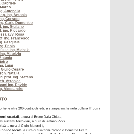
g. Gabriele
. Marco
ng. Antonella
ap. ing. Antonio
ng. Corrado
ng. Carlo Domenico
. ing. Giuliano
f. ing. Riccardo
.ssa avv. Rosa
f. ing. Francesco
ng. Pasquale
ng. Paolo
f.ssa ing. Michela
 ing. Maurizio
 Antonio
Pietro
ng. Luigi
. Giulio Cesare
rch. Natalia
ni prof. ing. Stefano
ch. Veronica
ami ing. Davide
g. Alessandro
UTO
ntiene oltre 200 contributi, editi a stampa anche nella collana IT con i
orti stradali
, a cura di Bruno Dalla Chiara;
dei
sistemi ferroviari
, a cura di Stefano Ricci;
città
, a cura di Giulio Maternini;
ubblico locale
, a cura di Giovanni Corona e Demetrio Festa;