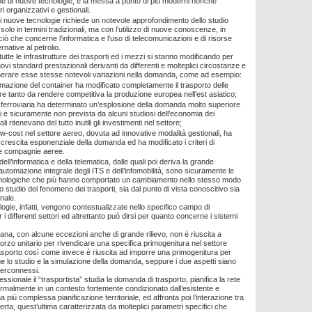
one di nuove tecnologie, e la messa a punto di più moderni nonché
eri organizzativi e gestionali.
di nuove tecnologie richiede un notevole approfondimento dello studio
n solo in termini tradizionali, ma con l’utilizzo di nuove conoscenze, in
ciò che concerne l’informatica e l’uso di telecomunicazioni e di risorse
rnative al petrolio.
tutte le infrastrutture dei trasporti ed i mezzi si stanno modificando per
vi standard prestazionali derivanti da differenti e molteplici circostanze e
nerare esse stesse notevoli variazioni nella domanda, come ad esempio:
rmazione del container ha modificato completamente il trasporto delle
e tanto da rendere competitiva la produzione europea nell’est asiatico;
tà ferroviaria ha determinato un’esplosione della domanda molto superiore
ni e sicuramente non prevista da alcuni studiosi dell’economia dei
uali ritenevano del tutto inutili gli investimenti nel settore;
 low-cost nel settore aereo, dovuta ad innovative modalità gestionali, ha
crescita esponenziale della domanda ed ha modificato i criteri di
le compagnie aeree.
dell’informatica e della telematica, dalle quali poi deriva la grande
’automazione integrale degli ITS e dell’infomobilità, sono sicuramente le
cnologiche che più hanno comportato un cambiamento nello stesso modo
o studio del fenomeno dei trasporti, sia dal punto di vista conoscitivo sia
nale.
ogie, infatti, vengono contestualizzate nello specifico campo di
r i differenti settori ed altrettanto può dirsi per quanto concerne i sistemi
iana, con alcune eccezioni anche di grande rilievo, non è riuscita a
orzo unitario per rivendicare una specifica primogenitura nel settore
 trasporto così come invece è riuscita ad imporre una primogenitura per
 lo studio e la simulazione della domanda, seppure i due aspetti siano
terconnessi.
sionale il “trasportista” studia la domanda di trasporto, pianifica la rete
normalmente in un contesto fortemente condizionato dall’esistente e
na più complessa pianificazione territoriale, ed affronta poi l’interazione tra
rta, quest’ultima caratterizzata da molteplici parametri specifici che