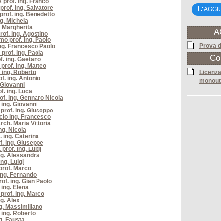
 prof. ing. Franco
rof. ing. Salvatore
AGGI
prof. ing. Benedetto
g. Michela
. Margherita
A
rof. ing. Agostino
mo prof. ing. Paolo
Prova d
ing. Francesco Paolo
prof. ing. Paola
Co
f. ing. Gaetano
 prof. ing. Matteo
. ing. Roberto
Licenza
f. ing. Antonio
monout
 Giovanni
f. ing. Luca
rof. ing. Gennaro Nicola
 ing. Giovanni
 prof. ing. Giuseppe
cio ing. Francesco
rch. Maria Vittoria
ng. Nicola
f. ing. Caterina
of. ing. Giuseppe
prof. ing. Luigi
ng. Alessandra
ng. Luigi
prof. Marco
ing. Fernando
rof. ing. Gian Paolo
 ing. Elena
 prof. ing. Marco
ng. Alex
g. Massimiliano
. ing. Roberto
g. Fausta