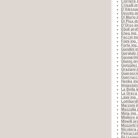
Corriere 
Crisalli p
D'Alessan
Devoto pr
Di Mario i
Di Pisa d
D'Orso in
Eboli prof
Enea ing.
Faccin in
Foini ing. 
Forte ing
Gandini i
Gargiulo 
Gasparini
Giusto pro
González
Graziani 
Guarasci
Guerrucci 
Henke ing.
Impastato
La Bella 
La Greca 
Lippi ing
Lombardi 
Marzoni i
Mazzulla p
Meta ing.
Migliore p
Minelli pr
Mozzetti 
Nicotera 
Petruccel
Pezzagno 