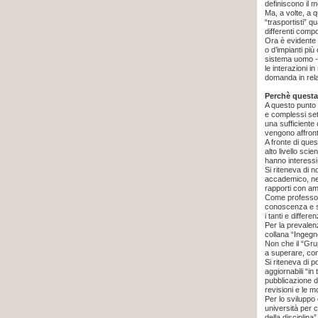
definiscono il mo
Ma, a volte, a q
“trasportisti” 
differenti compo
Ora è evidente 
o d’impianti pi
sistema uomo - v
le interazioni i
domanda in rela
Perchè questa 
A questo punto 
e complessi setto
una sufficiente
vengono affronta
A fronte di ques
alto livello scie
hanno interessi 
Si riteneva di n
accademico, nei 
rapporti con amm
Come professori
conoscenza e si
i tanti e differen
Per la prevalenz
collana “Ingegne
Non che il “Grup
a superare, con 
Si riteneva di p
aggiornabili “in
pubblicazione d
revisioni e le m
Per lo sviluppo 
università per c
della disciplina”