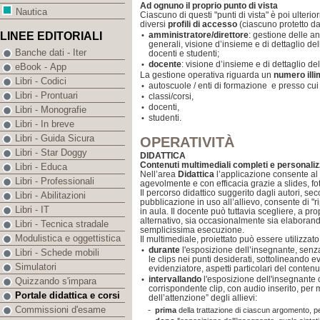
Ad ognuno il proprio punto di vista
Nautica
Ciascuno di questi "punti di vista" è poi ulter
diversi
profili di accesso
(ciascuno protetto da
amministratore/direttore
: gestione delle a
LINEE EDITORIALI
•
generali, visione d’insieme e di dettaglio de
Banche dati - Iter
docenti e studenti;
docente
: visione d’insieme e di dettaglio del
•
eBook - App
La gestione operativa riguarda un
numero illi
Libri - Codici
autoscuole / enti di formazione e presso cui 
•
Libri - Prontuari
classi/corsi,
•
docenti,
•
Libri - Monografie
studenti.
•
Libri - In breve
Libri - Guida Sicura
OPERATIVITÀ
Libri - Star Doggy
DIDATTICA
Contenuti multimediali completi e personaliz
Libri - Educa
Nell’area
Didattica
l’applicazione consente al 
Libri - Professionali
agevolmente e con efficacia grazie a slides, fot
Il percorso didattico suggerito dagli autori, sec
Libri - Abilitazioni
pubblicazione in uso all’allievo, consente di "r
Libri - IT
in aula. Il docente può tuttavia scegliere, a pr
alternativo, sia occasionalmente sia elaborand
Libri - Tecnica stradale
semplicissima esecuzione.
Modulistica e oggettistica
Il multimediale, proiettato può essere utilizzato
durante
l'esposizione dell’insegnante, senz
•
Libri - Schede mobili
le clips nei punti desiderati, sottolineando 
Simulatori
evidenziatore, aspetti particolari del contenu
intervallando
l'esposizione dell'insegnante c
•
Quizzando s'impara
corrispondente clip, con audio inserito, per
Portale didattica e corsi
dell’attenzione” degli allievi:
Commissioni d'esame
-
prima
della trattazione di ciascun argomento, 