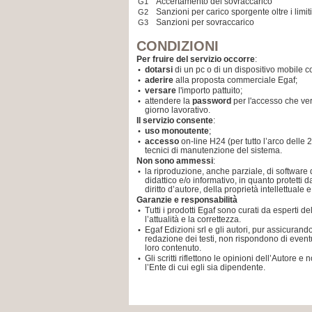
Accertamento del sovraccarico
G1
Sanzioni per carico sporgente oltre i limit
G2
Sanzioni per sovraccarico
G3
CONDIZIONI
Per fruire del servizio occorre
:
dotarsi
di un pc o di un dispositivo mobile co
•
aderire
alla proposta commerciale Egaf;
•
versare
l'importo pattuito;
•
attendere la
password
per l'accesso che ver
•
giorno lavorativo.
Il servizio consente
:
uso monoutente
;
•
accesso
on-line H24 (per tutto l’arco delle 
•
tecnici di manutenzione del sistema.
Non sono ammessi
:
la riproduzione, anche parziale, di software 
•
didattico e/o informativo, in quanto protetti d
diritto d’autore, della proprietà intellettuale 
Garanzie e responsabilità
Tutti i prodotti Egaf sono curati da esperti d
•
l’attualità e la correttezza.
Egaf Edizioni srl e gli autori, pur assicuran
•
redazione dei testi, non rispondono di eventu
loro contenuto.
Gli scritti riflettono le opinioni dell’Autor
•
l’Ente di cui egli sia dipendente.