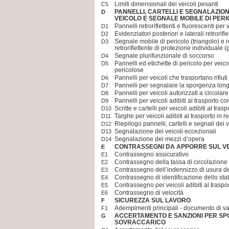
Limiti dimensionali dei veicoli pesanti
C5
PANNELLI, CARTELLI E SEGNALAZIO
D
VEICOLO E SEGNALE MOBILE DI PER
Pannelli retroriflettenti e fluorescenti per v
D1
Evidenziatori posteriori e laterali retrorifle
D2
Segnale mobile di pericolo (triangolo) e r
D3
retroriflettente di protezione individuale (
Segnale plurifunzionale di soccorso
D4
Pannelli ed etichette di pericolo per veic
D5
pericolose
Pannelli per veicoli che trasportano rifiuti
D6
Pannelli per segnalare la sporgenza long
D7
Pannelli per veicoli autorizzati a circolare
D8
Pannelli per veicoli adibiti al trasporto c
D9
Scritte e cartelli per veicoli adibiti al trasp
D10
Targhe per veicoli adibiti al trasporto in r
D11
Riepilogo pannelli, cartelli e segnali dei v
D12
Segnalazione dei veicoli eccezionali
D13
Segnalazione dei mezzi d’opera
D14
CONTRASSEGNI DA APPORRE SUL V
E
Contrassegno assicurativo
E1
Contrassegno della tassa di circolazione
E2
Contrassegno dell’indennizzo di usura de
E3
Contrassegno di identificazione dello sta
E4
Contrassegno per veicoli adibiti al traspo
E5
Contrassegno di velocità
E6
SICUREZZA SUL LAVORO
F
Adempimenti principali - documento di va
F1
ACCERTAMENTO E SANZIONI PER SP
G
SOVRACCARICO