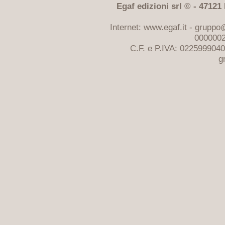
Egaf edizioni srl © - 47121 F
Internet: www.egaf.it -
gruppo@
0000002
C.F. e P.IVA: 022599904
g