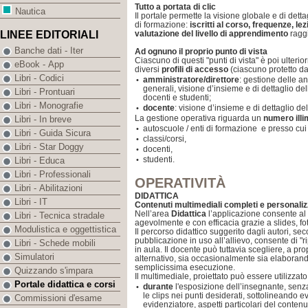
Tutto a portata di clic
Nautica
Il portale permette la visione globale e di dettagl
di formazione:
iscritti al corso, frequenze, le
valutazione del livello di apprendimento
raggi
LINEE EDITORIALI
Banche dati - Iter
Ad ognuno il proprio punto di vista
Ciascuno di questi "punti di vista" è poi ulter
eBook - App
diversi
profili di accesso
(ciascuno protetto da
Libri - Codici
amministratore/direttore
: gestione delle a
•
generali, visione d’insieme e di dettaglio de
Libri - Prontuari
docenti e studenti;
Libri - Monografie
docente
: visione d’insieme e di dettaglio del
•
La gestione operativa riguarda un
numero illi
Libri - In breve
autoscuole / enti di formazione e presso cui 
•
Libri - Guida Sicura
classi/corsi,
•
Libri - Star Doggy
docenti,
•
studenti.
•
Libri - Educa
Libri - Professionali
OPERATIVITÀ
Libri - Abilitazioni
DIDATTICA
Libri - IT
Contenuti multimediali completi e personaliz
Nell’area
Didattica
l’applicazione consente al 
Libri - Tecnica stradale
agevolmente e con efficacia grazie a slides, fot
Modulistica e oggettistica
Il percorso didattico suggerito dagli autori, sec
pubblicazione in uso all’allievo, consente di "r
Libri - Schede mobili
in aula. Il docente può tuttavia scegliere, a pr
Simulatori
alternativo, sia occasionalmente sia elaborand
semplicissima esecuzione.
Quizzando s'impara
Il multimediale, proiettato può essere utilizzato
Portale didattica e corsi
durante
l'esposizione dell’insegnante, senz
•
le clips nei punti desiderati, sottolineando 
Commissioni d'esame
evidenziatore, aspetti particolari del contenu