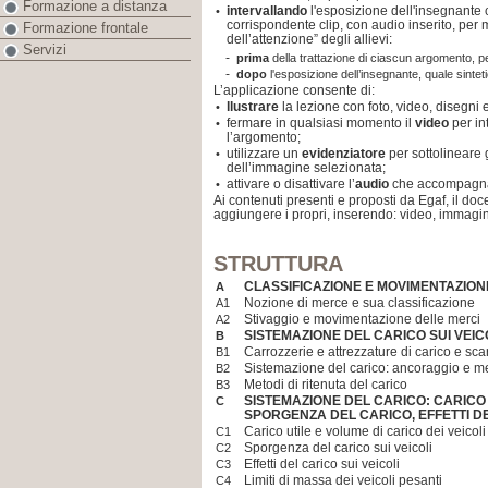
Formazione a distanza
intervallando
l'esposizione dell'insegnante c
•
corrispondente clip, con audio inserito, per
Formazione frontale
dell’attenzione” degli allievi:
Servizi
-
prima
della trattazione di ciascun argomento, 
-
dopo
l'esposizione dell’insegnante, quale sintet
L’applicazione consente di:
llustrare
la lezione con foto, video, disegni 
•
fermare in qualsiasi momento il
video
per in
•
l’argomento;
utilizzare un
evidenziatore
per sottolineare g
•
dell’immagine selezionata;
attivare o disattivare l’
audio
che accompagna
•
Ai contenuti presenti e proposti da Egaf, il doce
aggiungere i propri, inserendo: video, immagini
STRUTTURA
CLASSIFICAZIONE E MOVIMENTAZION
A
Nozione di merce e sua classificazione
A1
Stivaggio e movimentazione delle merci
A2
SISTEMAZIONE DEL CARICO SUI VEIC
B
Carrozzerie e attrezzature di carico e sca
B1
Sistemazione del carico: ancoraggio e met
B2
Metodi di ritenuta del carico
B3
SISTEMAZIONE DEL CARICO: CARICO 
C
SPORGENZA DEL CARICO, EFFETTI DE
Carico utile e volume di carico dei veicoli
C1
Sporgenza del carico sui veicoli
C2
Effetti del carico sui veicoli
C3
Limiti di massa dei veicoli pesanti
C4