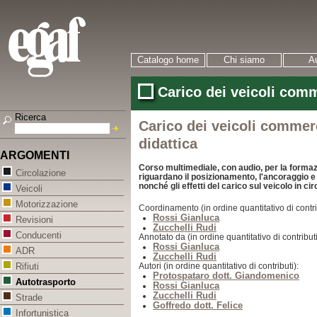
Catalogo home
Chi siamo
Au
Carico dei veicoli comm
Ricerca
Carico dei veicoli commerc
didattica
ARGOMENTI
Corso multimediale, con audio, per la formazi
Circolazione
riguardano il posizionamento, l'ancoraggio e 
nonché gli effetti del carico sul veicolo in ci
Veicoli
Motorizzazione
Coordinamento (in ordine quantitativo di contri
Rossi Gianluca
Revisioni
Zucchelli Rudi
Conducenti
Annotato da (in ordine quantitativo di contributi
Rossi Gianluca
ADR
Zucchelli Rudi
Autori (in ordine quantitativo di contributi):
Rifiuti
Protospataro dott. Giandomenico
Autotrasporto
Rossi Gianluca
Zucchelli Rudi
Strade
Goffredo dott. Felice
Infortunistica