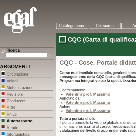
Catalogo home
Chi siamo
Au
CQC (Carta di qualific
Ricerca
CQC - Cose. Portale didatt
ARGOMENTI
Corso multimediale con audio, gestione corsi
Circolazione
conseguimento della CQC (carta di qualifica
Programma integrativo per la specializzazi
Veicoli
Motorizzazione
Coordinamento:
Valentini prof. Massimo
Revisioni
Annotato da:
Conducenti
Valentini prof. Massimo
Autore:
ADR
Valentini prof. Massimo
Rifiuti
Tutto a portata di clic
Autotrasporto
Il portale permette la visione globale e di dettagl
di formazione:
iscritti al corso, frequenze, le
Strade
valutazione del livello di apprendimento
raggi
Infortunistica