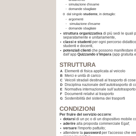
-
simulazione d’esame
-
domande sbagliate
o
dal singolo
studente
, in dettaglio:
-
argomenti
-
simulazione d’esame
-
domande sbagliate
struttura organizzativa
di più sedi le quali
•
separatamente e unitariamente,
classi e studenti
per ogni percorso didattico
•
studenti e docenti,
potenziali clienti
che possono manifestare il 
•
dall’app
Quizzando s’impara
(app gratuita 
STRUTTURA
Elementi di fisica applicata al veicolo
A
Merci e unità di carico
B
Veicoli stradali destinati al trasporto di co
C
Disciplina nazionale dell’autotrasporto di c
D
Normativa internazionale sull’autotrasporto
E
Documenti relativi al trasporto
F
Sostenibilità del sistema dei trasporti
G
CONDIZIONI
Per fruire del servizio occorre
:
dotarsi
di un pc o di un dispositivo mobile co
•
aderire
alla proposta commerciale Egaf;
•
versare
l'importo pattuito;
•
attendere la
password
per l'accesso che ver
•