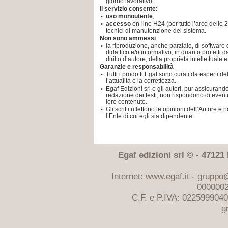
giorno lavorativo.
Il servizio consente
:
uso monoutente
;
•
accesso
on-line H24 (per tutto l’arco delle 
•
tecnici di manutenzione del sistema.
Non sono ammessi
:
la riproduzione, anche parziale, di software 
•
didattico e/o informativo, in quanto protetti d
diritto d’autore, della proprietà intellettuale 
Garanzie e responsabilità
Tutti i prodotti Egaf sono curati da esperti d
•
l’attualità e la correttezza.
Egaf Edizioni srl e gli autori, pur assicuran
•
redazione dei testi, non rispondono di eventu
loro contenuto.
Gli scritti riflettono le opinioni dell’Autor
•
l’Ente di cui egli sia dipendente.
Egaf edizioni srl © - 47121 F
Internet: www.egaf.it -
gruppo@
0000002
C.F. e P.IVA: 022599904
g