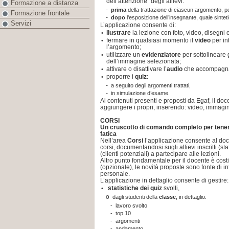
dell’attenzione” degli allievi:
Formazione a distanza
-
prima
della trattazione di ciascun argomento, 
Formazione frontale
-
dopo
l'esposizione dell’insegnante, quale sintet
Servizi
L’applicazione consente di:
llustrare
la lezione con foto, video, disegni 
•
fermare in qualsiasi momento il
video
per in
•
l’argomento;
utilizzare un
evidenziatore
per sottolineare g
•
dell’immagine selezionata;
attivare o disattivare l’
audio
che accompagna
•
proporre i
quiz
:
•
-
a seguito degli argomenti trattati,
-
in simulazione d’esame.
Ai contenuti presenti e proposti da Egaf, il doce
aggiungere i propri, inserendo: video, immagini
CORSI
Un cruscotto di comando completo per tenere
fatica
Nell’area
Corsi
l’applicazione consente al doc
corsi, documentandosi sugli allievi inscritti (st
(clienti potenziali) a partecipare alle lezioni.
Altro punto fondamentale per il docente è costit
(opzionale), le novità proposte sono fonte di 
personale.
L’applicazione in dettaglio consente di gestire:
statistiche dei quiz
svolti,
•
o
dagli studenti della
classe
, in dettaglio:
-
lavoro svolto
-
top 10
-
argomenti
-
andamento