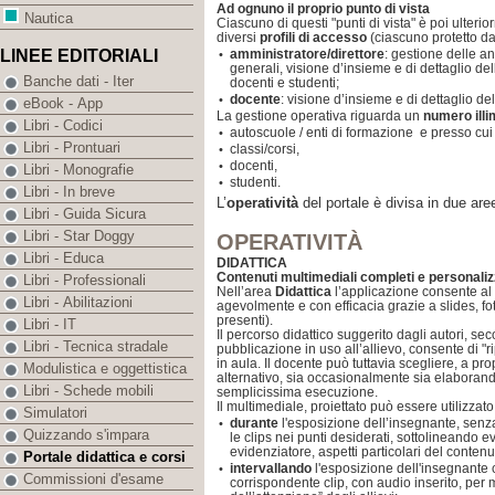
Ad ognuno il proprio punto di vista
Nautica
Ciascuno di questi "punti di vista" è poi ulter
diversi
profili di accesso
(ciascuno protetto da
amministratore/direttore
: gestione delle a
LINEE EDITORIALI
•
generali, visione d’insieme e di dettaglio de
Banche dati - Iter
docenti e studenti;
docente
: visione d’insieme e di dettaglio del
•
eBook - App
La gestione operativa riguarda un
numero illi
Libri - Codici
autoscuole / enti di formazione e presso cui 
•
Libri - Prontuari
classi/corsi,
•
docenti,
•
Libri - Monografie
studenti.
•
Libri - In breve
L’
operatività
del portale è divisa in due are
Libri - Guida Sicura
Libri - Star Doggy
OPERATIVITÀ
Libri - Educa
DIDATTICA
Contenuti multimediali completi e personaliz
Libri - Professionali
Nell’area
Didattica
l’applicazione consente al 
Libri - Abilitazioni
agevolmente e con efficacia grazie a slides, fo
presenti).
Libri - IT
Il percorso didattico suggerito dagli autori, sec
Libri - Tecnica stradale
pubblicazione in uso all’allievo, consente di "r
in aula. Il docente può tuttavia scegliere, a pr
Modulistica e oggettistica
alternativo, sia occasionalmente sia elaborand
Libri - Schede mobili
semplicissima esecuzione.
Il multimediale, proiettato può essere utilizzato
Simulatori
durante
l'esposizione dell’insegnante, senz
•
Quizzando s'impara
le clips nei punti desiderati, sottolineando 
evidenziatore, aspetti particolari del contenu
Portale didattica e corsi
intervallando
l'esposizione dell'insegnante c
•
Commissioni d'esame
corrispondente clip, con audio inserito, per