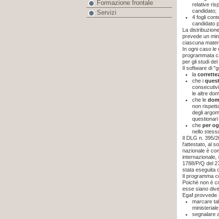
Formazione frontale
relative ri
candidato;
Servizi
4 fogli cont
candidato p
La distribuzion
prevede un mini
ciascuna materi
In ogni caso le
programmata cas
per gli studi de
Il software di "
la
corrette
che i
quest
consecutivi
le altre do
che le
dom
non rispett
degli argom
questionari 
che
per o
nello stesso
Il DLG n. 395/2
l'attestato, al 
nazionale è con
internazionale,
1788/P/Q del 27
stata eseguita 
Il programma c
Poichè non è co
esse siano dive
Egaf provvede 
marcare tal
ministeriale
segnalare a