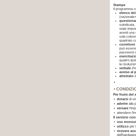
Stampe
Il programma co
elenco de
(nazionale+
questiona
suindicata.
state impos
aventi una 
sola colonn
quadrato co
correttore
può essere 
password d
esercitazi
quattro ipo
la risoluzio
verbale
d'
avviso al 
attestato
d
CONDIZI
Per fruire del 
•
dotarsi
di u
•
aderire
alla
•
versare
l'imp
•
attendere l'i
Il servizio co
•
uso monout
•
utilizzo
per 
•
ricevere as
dell’hardware