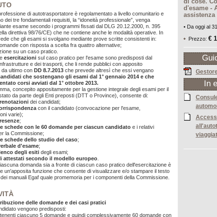
di cose. 
UTO
d'esame - 
professione di autotrasportatore è regolamentato a livello comunitario e
assistenza
 dei tre fondamentali requisiti, la “idoneità professionale”, venga
iante esame secondo i programmi fissati dal DLG 20.12.2000, n. 395
• Da oggi al 
lla direttiva 98/76/CE) che ne contiene anche le modalità operative. In
€ 
vede che gli esami si svolgano mediante prove scritte consistenti in:
Prezzo:
mande con risposta a scelta fra quattro alternative;
zione su un caso pratico.
Gui
le
esercitazioni
sul caso pratico per l'esame sono predisposti dal
infrastrutture e dei trasporti, che li rende pubblici con apposito
 da ultimo con
DD 8.7.2013
che prevede altresì che essi vengano
Gestor
 candidati che sostengano gli esami
dal 1° gennaio 2014 e che
In 
ntato corsi avviati dal 1° ottobre 2013.
a, concepito appositamente per la gestione integrale degli esami per il
testato da parte degli Enti preposti (DTT o Province), consente di:
Consul
renotazioni
dei candidati;
automob
orrispondenza
con il candidato (convocazione per l'esame,
ni varie);
Access
resenze
;
all'auto
le schede con le 60 domande per ciascun candidato
e i relativi
per la Commissione;
viaggiat
e schede dello studio del caso
;
verbale d'esame
;
lenco degli esiti
degli esami;
li
attestati secondo il modello europeo
.
 ciascuna domanda sia a fronte di ciascun caso pratico dell'esercitazione è
are un'apposita funzione che consente di visualizzare e/o stampare il testo
 dei manuali Egaf quale promemoria per i componenti della Commissione.
VITÀ
stribuzione delle domande e dei casi pratici
ndidato vengono predisposti:
ontenenti ciascuno 5 domande e quindi complessivamente 60 domande con