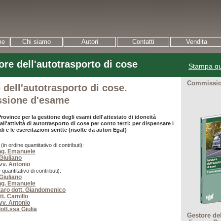
me
Chi siamo
Autori
Contatti
Vendita
ore dell'autotrasporto di cose
Stampa qu
Commissio
 dell'autotrasporto di cose.
sione d'esame
rovince per la gestione degli esami dell'attestato di idoneità
all'attività di autotrasporto di cose per conto terzi: per dispensare i
li e le esercitazioni scritte (risolte da autori Egaf)
n ordine quantitativo di contributi):
ing. Emanuele
 Giuliano
v. Antonio
 quantitativo di contributi):
 Giuliano
ing. Emanuele
aro dott. Giandomenico
tt. Camillo
v. Antonio
ott.ssa Giulia
Gestore del