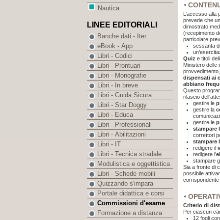
CONTEN
Nautica
L’accesso alla 
prevede che uno
LINEE EDITORIALI
dimostrato med
(recepimento de
Banche dati - Iter
particolare pre
eBook - App
sessanta do
un’esercita
Libri - Codici
Quiz
e titoli del
Ministero delle 
Libri - Prontuari
provvedimento,
Libri - Monografie
dispensati ai
abbiano freque
Libri - In breve
Questo programm
Libri - Guida Sicura
rilascio dell'at
gestire le
p
Libri - Star Doggy
gestire la
c
Libri - Educa
comunicazio
gestire le
p
Libri - Professionali
stampare 
Libri - Abilitazioni
correttori 
stampare l
Libri - IT
redigere il
Libri - Tecnica stradale
redigere l'
e
stampare g
Modulistica e oggettistica
Sia a fronte di
Libri - Schede mobili
possibile attiv
corrispondente
Quizzando s'impara
Portale didattica e corsi
OPERATI
Commissioni d'esame
Criterio di di
Per ciascun ca
Formazione a distanza
12 fogli c