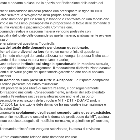
sposte e accanto a ciascuna lo spazio per l'indicazione della scelta del
enenti l'indicazione del caso pratico con predisposte le righe su cui il
otrà scrivere lo svolgimento della propria soluzione.
e delle domande per ciascun questionario è controllata da una tabella che
mo e un massimo, preimpostata in proporzione al totale delle domande di
a, ma variabile a piacimento della Commissione.
 domande relative a ciascuna materia vengono prelevate con
ualità dal totale delle domande su quella materia; analogamente avviene
l caso.
generazione dei questionari" controlla:
zza del totale delle domande per ciascun questionario
;
ionari siano diversi tra loro
(entro un numero finito di questionari
), in modo che ogni domanda utilizzata non venga riproposta finché tutte
mande della stessa materia non siano esaurite;
ande
siano
distribuite sul singolo questionario in maniera casuale
,
ando quindi l’ordine degli argomenti. Il meccanismo di distribuzione casuale
enti sulle varie pagine del questionario garantisce che non si abbiano
identici;
gni domanda
siano
presenti tutte le 4 risposte
. Le risposte compaiono
 ordine presente nel listato ministeriale.
000 prevede la possibilità di limitare l'esame, e conseguentemente
solo trasporto nazionale. Conseguentemente, ai titolari del solo attestato
sentita l'eventuale successiva integrazione anche al trasporto
 secondo le precisazioni della circolare MIT - DTT - DGAPC prot. n.
.7.2004. La ripartizione delle domande fra nazionale e internazionale è
da autori Egaf.
onsente lo
svolgimento degli esami secondo tutte queste casistiche
.
nsentito modificare o sostituire le domande predisposte dal MIT, qualora
nute obsolete a seguito di modifiche normative, e quindi non più corrette,
a:
i domande affinchè non vengano selezionate, in attesa di revisione
;
ll'Ente esaminatore l'elenco delle domande escluse.