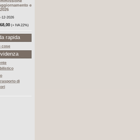
Commissione
Aggiornamento e
 2026
31-12-2026
168,00
(+ IVA 22%)
da rapida
e cose
evidenza
ente
ilistico
o
trasporto di
ori