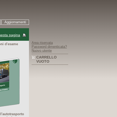
Aggiornamenti
esta pagina
Area riservata
ni d'esame
Password dimenticata?
Nuovo utente
CARRELLO
VUOTO
l'autotrasporto