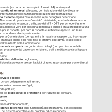
nsente (su carta per fotocopie in formato A4) la stampa di:
i candidati ammessi
all'esame, con indicazione del tipo di esame
internazionale/solo nazionale/integrazione dell'internazionale);
rio d'esame
organizzato secondo la più dettagliata descrizione
 Non essendo previsto un "modulo" ministeriale, le schede d'esame sono
tate secondo lo standard utilizzato dal MIT - DTT per schede d'esame
sola risposta vera per ciascuna domanda e quindi è stata predisposta una
a per le risposte: per dare la risposta è sufficiente apporre una X sul
rrispondente alla risposta esatta;
per la Commissione (per garantire la massima trasparenza, il correttore
stampato anche solo nella fase di effettiva operatività) e solo con le
el Presidente della Commissione;
one sul caso pratico
organizzato su 4 fogli (uno per ciascuna delle
tesi prospettate dal caso) con le righe su cui il candidato potrà sviluppare
ne;
esame;
pubblico dell'esito
degli esami;
i idoneità professionale per l'attività di autotrasportatore per conto di terzi.
ONI
servizio occorre
:
n pc con collegamento ad internet;
 proposta commerciale Egaf;
orto pattuito;
nvio del
dispositivo di protezione
per l'utilizzo del software.
nsente
:
ente,
l'anno dell'abbonamento,
sistenza telefonica
sulle funzionalità del programma, con esclusione
, del sistema operativo e dei problemi ad essi connessi.