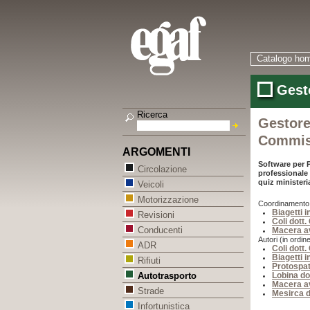
Catalogo ho
Gest
Ricerca
Gestore
Commis
ARGOMENTI
Software per P
Circolazione
professionale 
quiz ministeria
Veicoli
Motorizzazione
Coordinamento (i
Biagetti 
Revisioni
Coli dott.
Conducenti
Macera av
Autori (in ordine
ADR
Coli dott.
Biagetti 
Rifiuti
Protospat
Lobina do
Autotrasporto
Macera av
Strade
Mesirca d
Infortunistica