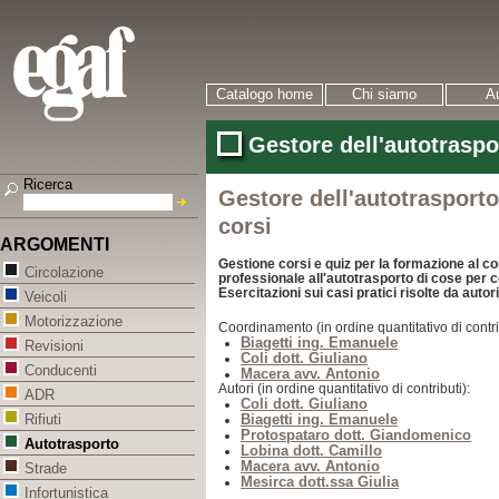
Catalogo home
Chi siamo
Au
Gestore dell'autotraspo
Ricerca
Gestore dell'autotrasporto
corsi
ARGOMENTI
Gestione corsi e quiz per la formazione al c
Circolazione
professionale all'autotrasporto di cose per c
Esercitazioni sui casi pratici risolte da autor
Veicoli
Motorizzazione
Coordinamento (in ordine quantitativo di contri
Biagetti ing. Emanuele
Revisioni
Coli dott. Giuliano
Conducenti
Macera avv. Antonio
Autori (in ordine quantitativo di contributi):
ADR
Coli dott. Giuliano
Biagetti ing. Emanuele
Rifiuti
Protospataro dott. Giandomenico
Autotrasporto
Lobina dott. Camillo
Macera avv. Antonio
Strade
Mesirca dott.ssa Giulia
Infortunistica