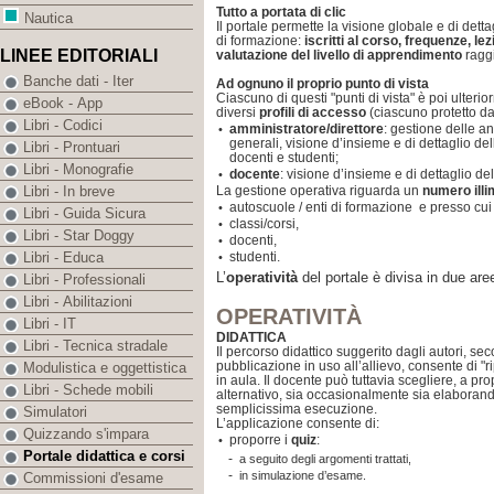
Tutto a portata di clic
Nautica
Il portale permette la visione globale e di dettagl
di formazione:
iscritti al corso, frequenze, le
LINEE EDITORIALI
valutazione del livello di apprendimento
raggi
Banche dati - Iter
Ad ognuno il proprio punto di vista
Ciascuno di questi "punti di vista" è poi ulter
eBook - App
diversi
profili di accesso
(ciascuno protetto da
Libri - Codici
amministratore/direttore
: gestione delle a
•
generali, visione d’insieme e di dettaglio de
Libri - Prontuari
docenti e studenti;
Libri - Monografie
docente
: visione d’insieme e di dettaglio del
•
La gestione operativa riguarda un
numero illi
Libri - In breve
autoscuole / enti di formazione e presso cui 
•
Libri - Guida Sicura
classi/corsi,
•
Libri - Star Doggy
docenti,
•
studenti.
Libri - Educa
•
L’
operatività
del portale è divisa in due are
Libri - Professionali
Libri - Abilitazioni
OPERATIVITÀ
Libri - IT
DIDATTICA
Libri - Tecnica stradale
Il percorso didattico suggerito dagli autori, sec
pubblicazione in uso all’allievo, consente di "r
Modulistica e oggettistica
in aula. Il docente può tuttavia scegliere, a pr
Libri - Schede mobili
alternativo, sia occasionalmente sia elaborand
semplicissima esecuzione.
Simulatori
L’applicazione consente di:
Quizzando s'impara
proporre i
quiz
:
•
Portale didattica e corsi
-
a seguito degli argomenti trattati,
-
in simulazione d’esame.
Commissioni d'esame