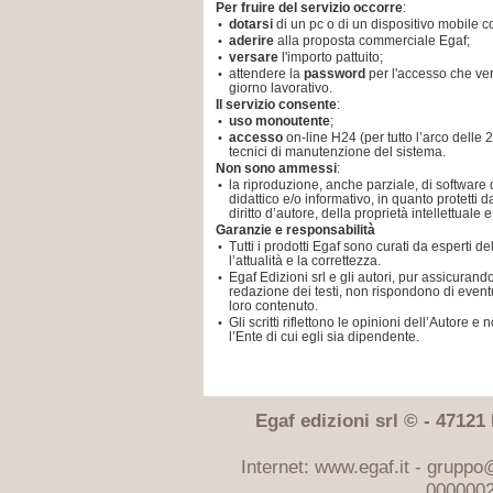
Per fruire del servizio occorre
:
dotarsi
di un pc o di un dispositivo mobile co
•
aderire
alla proposta commerciale Egaf;
•
versare
l'importo pattuito;
•
attendere la
password
per l'accesso che ver
•
giorno lavorativo.
Il servizio consente
:
uso monoutente
;
•
accesso
on-line H24 (per tutto l’arco delle 
•
tecnici di manutenzione del sistema.
Non sono ammessi
:
la riproduzione, anche parziale, di software 
•
didattico e/o informativo, in quanto protetti d
diritto d’autore, della proprietà intellettuale 
Garanzie e responsabilità
Tutti i prodotti Egaf sono curati da esperti d
•
l’attualità e la correttezza.
Egaf Edizioni srl e gli autori, pur assicuran
•
redazione dei testi, non rispondono di eventu
loro contenuto.
Gli scritti riflettono le opinioni dell’Autor
•
l’Ente di cui egli sia dipendente.
Egaf edizioni srl © - 47121 F
Internet: www.egaf.it -
gruppo@
0000002