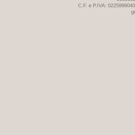
C.F. e P.IVA: 022599904
g