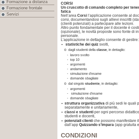
Formazione a distanza
CORSI
Un cruscotto di comando completo per tenere
Formazione frontale
fatica
Servizi
Nell’area
Corsi
l’applicazione consente al doc
corsi, documentandosi sugli allievi inscritti (st
(clienti potenziali) a partecipare alle lezioni.
Altro punto fondamentale per il docente è costit
(opzionale), le novità proposte sono fonte di 
personale.
L’applicazione in dettaglio consente di gestire:
statistiche dei quiz
svolti,
•
o
dagli studenti della
classe
, in dettaglio:
-
lavoro svolto
-
top 10
-
argomenti
-
andamento
-
simulazione d’esame
-
domande sbagliate
o
dal singolo
studente
, in dettaglio:
-
argomenti
-
simulazione d’esame
-
domande sbagliate
struttura organizzativa
di più sedi le quali
•
separatamente e unitariamente,
classi e studenti
per ogni percorso didattico
•
studenti e docenti,
potenziali clienti
che possono manifestare il 
•
dall’app
Quizzando s’impara
(app gratuita 
CONDIZIONI