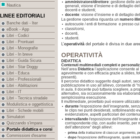
amministratore/direttore
: gestione delle a
•
Nautica
generali, visione d’insieme e di dettaglio de
docenti e studenti;
docente
: visione d’insieme e di dettaglio del
•
LINEE EDITORIALI
La gestione operativa riguarda un
numero illi
Banche dati - Iter
autoscuole / enti di formazione e presso cui 
•
classi/corsi,
•
eBook - App
docenti,
•
Libri - Codici
studenti.
•
Libri - Prontuari
L’
operatività
del portale è divisa in due are
Libri - Monografie
OPERATIVITÀ
Libri - In breve
Libri - Guida Sicura
DIDATTICA
Contenuti multimediali completi e personaliz
Libri - Star Doggy
Nell’area
Didattica
l’applicazione consente al 
Libri - Educa
agevolmente e con efficacia grazie a slides, fo
presenti).
Libri - Professionali
Il percorso didattico suggerito dagli autori, sec
pubblicazione in uso all’allievo, consente di "r
Libri - Abilitazioni
in aula. Il docente può tuttavia scegliere, a pr
Libri - IT
alternativo, sia occasionalmente sia elaborand
semplicissima esecuzione.
Libri - Tecnica stradale
Il multimediale, proiettato può essere utilizzato
Modulistica e oggettistica
durante
l'esposizione dell’insegnante, senz
•
le clips nei punti desiderati, sottolineando 
Libri - Schede mobili
evidenziatore, aspetti particolari del contenu
Simulatori
intervallando
l'esposizione dell'insegnante c
•
Quizzando s'impara
corrispondente clip, con audio inserito, per
dell’attenzione” degli allievi:
Portale didattica e corsi
-
prima
della trattazione di ciascun argomento, 
Commissioni d'esame
-
dopo
l'esposizione dell’insegnante, quale sintet