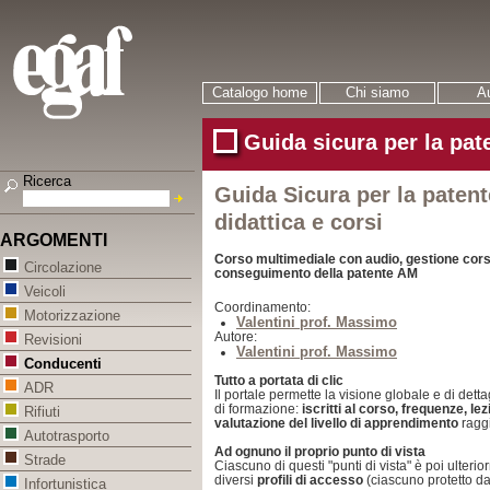
Catalogo home
Chi siamo
Au
Guida sicura per la pa
Ricerca
Guida Sicura per la patent
didattica e corsi
ARGOMENTI
Corso multimediale con audio, gestione corsi
Circolazione
conseguimento della patente AM
Veicoli
Coordinamento:
Motorizzazione
Valentini prof. Massimo
Autore:
Revisioni
Valentini prof. Massimo
Conducenti
Tutto a portata di clic
ADR
Il portale permette la visione globale e di dettagl
di formazione:
iscritti al corso, frequenze, le
Rifiuti
valutazione del livello di apprendimento
raggi
Autotrasporto
Ad ognuno il proprio punto di vista
Strade
Ciascuno di questi "punti di vista" è poi ulter
diversi
profili di accesso
(ciascuno protetto da
Infortunistica