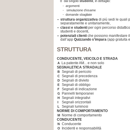
o
dal singolo
studente
, in dettaglio:
-
argomenti
-
simulazione d’esame
-
domande sbagliate
struttura organizzativa
di più sedi le quali
•
separatamente e unitariamente,
classi e studenti
per ogni percorso didattico
•
studenti e docenti,
potenziali clienti
che possono manifestare il 
•
dall’app
Quizzando s’impara
(app gratuita 
STRUTTURA
CONDUCENTE, VEICOLO E STRADA
La patente AM... e non solo
A
SEGNALETICA STRADALE
Segnali di pericolo
B
Segnali di precedenza
C
Segnali di divieto
D
Segnali di obbligo
E
Segnali di indicazione
F
Pannelli temporanei
G
Segnali integrativi
H
Segnali orizzontali
I
Segnali luminosi
L
NORME DI COMPORTAMENTO
Norme di comportamento
M
CONDUCENTE
Conducente
N
Incidenti e responsabilità
O