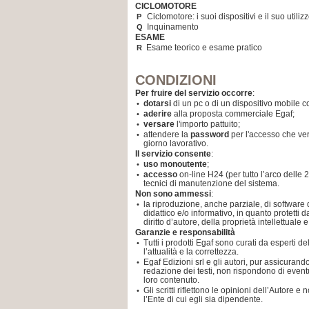
CICLOMOTORE
Ciclomotore: i suoi dispositivi e il suo utiliz
P
Inquinamento
Q
ESAME
Esame teorico e esame pratico
R
CONDIZIONI
Per fruire del servizio occorre
:
dotarsi
di un pc o di un dispositivo mobile co
•
aderire
alla proposta commerciale Egaf;
•
versare
l'importo pattuito;
•
attendere la
password
per l'accesso che ver
•
giorno lavorativo.
Il servizio consente
:
uso monoutente
;
•
accesso
on-line H24 (per tutto l’arco delle 
•
tecnici di manutenzione del sistema.
Non sono ammessi
:
la riproduzione, anche parziale, di software 
•
didattico e/o informativo, in quanto protetti d
diritto d’autore, della proprietà intellettuale 
Garanzie e responsabilità
Tutti i prodotti Egaf sono curati da esperti d
•
l’attualità e la correttezza.
Egaf Edizioni srl e gli autori, pur assicuran
•
redazione dei testi, non rispondono di eventu
loro contenuto.
Gli scritti riflettono le opinioni dell’Autor
•
l’Ente di cui egli sia dipendente.