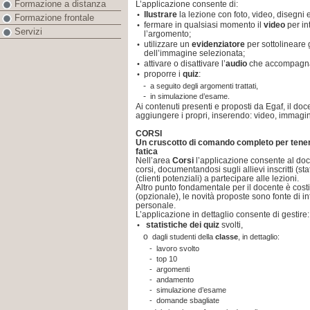
Formazione a distanza
L’applicazione consente di:
llustrare
la lezione con foto, video, disegni 
•
Formazione frontale
fermare in qualsiasi momento il
video
per in
•
Servizi
l’argomento;
utilizzare un
evidenziatore
per sottolineare g
•
dell’immagine selezionata;
attivare o disattivare l’
audio
che accompagna
•
proporre i
quiz
:
•
-
a seguito degli argomenti trattati,
-
in simulazione d’esame.
Ai contenuti presenti e proposti da Egaf, il doce
aggiungere i propri, inserendo: video, immagini
CORSI
Un cruscotto di comando completo per tenere
fatica
Nell’area
Corsi
l’applicazione consente al doc
corsi, documentandosi sugli allievi inscritti (st
(clienti potenziali) a partecipare alle lezioni.
Altro punto fondamentale per il docente è costit
(opzionale), le novità proposte sono fonte di 
personale.
L’applicazione in dettaglio consente di gestire:
statistiche dei quiz
svolti,
•
o
dagli studenti della
classe
, in dettaglio:
-
lavoro svolto
-
top 10
-
argomenti
-
andamento
-
simulazione d’esame
-
domande sbagliate