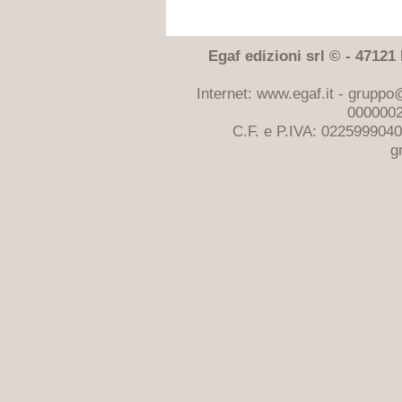
Egaf edizioni srl © - 47121 F
Internet: www.egaf.it -
gruppo@
0000002
C.F. e P.IVA: 022599904
g