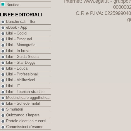
Internet: www.egaf.it -
gruppo@
Nautica
0000002
C.F. e P.IVA: 022599904
LINEE EDITORIALI
g
Banche dati - Iter
eBook - App
Libri - Codici
Libri - Prontuari
Libri - Monografie
Libri - In breve
Libri - Guida Sicura
Libri - Star Doggy
Libri - Educa
Libri - Professionali
Libri - Abilitazioni
Libri - IT
Libri - Tecnica stradale
Modulistica e oggettistica
Libri - Schede mobili
Simulatori
Quizzando s'impara
Portale didattica e corsi
Commissioni d'esame