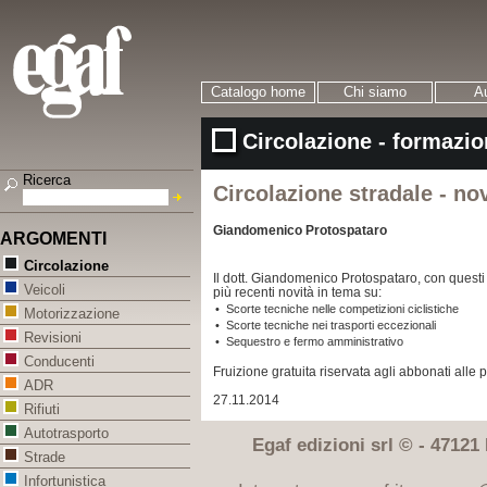
Catalogo home
Chi siamo
Au
Circolazione - formazio
Ricerca
Circolazione stradale - no
Giandomenico Protospataro
ARGOMENTI
Circolazione
Il dott. Giandomenico Protospataro, con questi n
Veicoli
più recenti novità in tema su:
•
Scorte tecniche nelle competizioni ciclistiche
Motorizzazione
•
Scorte tecniche nei trasporti eccezionali
Revisioni
•
Sequestro e fermo amministrativo
Conducenti
Fruizione gratuita riservata agli abbonati alle p
ADR
27.11.2014
Rifiuti
Autotrasporto
Egaf edizioni srl © - 47121 F
Strade
Infortunistica