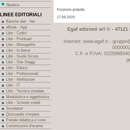
Nautica
Fruizione gratuita.
LINEE EDITORIALI
17.09.2020
Banche dati - Iter
eBook - App
Egaf edizioni srl © - 47121 F
Libri - Codici
Libri - Prontuari
Internet: www.egaf.it -
gruppo@
Libri - Monografie
0000002
Libri - In breve
C.F. e P.IVA: 022599904
Libri - Guida Sicura
g
Libri - Star Doggy
Libri - Educa
Libri - Professionali
Libri - Abilitazioni
Libri - IT
Libri - Tecnica stradale
Modulistica e oggettistica
Libri - Schede mobili
Simulatori
Quizzando s'impara
Portale didattica e corsi
Commissioni d'esame