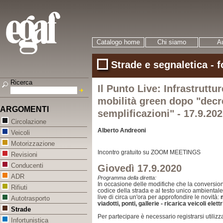
Catalogo home
Chi siamo
Au
Strade e segnaletica - 
Ricerca
Il Punto Live: Infrastruttur
mobilità green dopo "decr
ARGOMENTI
semplificazioni" - 17.9.20
Circolazione
Alberto Andreoni
Veicoli
Motorizzazione
Incontro gratuito su ZOOM MEETINGS
Revisioni
Conducenti
Giovedì 17.9.2020
ADR
Programma
della diretta:
In occasione delle modifiche che la conversio
Rifiuti
codice della strada e al testo unico ambiental
live di circa un'ora per approfondire le novità:
Autotrasporto
viadotti, ponti, gallerie - ricarica veicoli elettr
Strade
Per partecipare è necessario registrarsi utilizza
Infortunistica