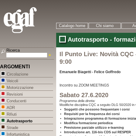
Catalogo home
Chi siamo
Au
Autotrasporto - formaz
Ricerca
Il Punto Live: Novità CQC 
9:00
ARGOMENTI
Emanuele Biagetti - Felice Goffredo
Circolazione
Veicoli
Incontro su ZOOM MEETINGS
Motorizzazione
Sabato 27.6.2020
Revisioni
Conducenti
Programma
della diretta:
Modifiche disciplina CQC a seguito DLG 50/2020 in 
ADR
•
Soggetti che possono frequentare i corsi
•
Requisiti per la frequenza dei corsi
Rifiuti
•
Integrazione programma di formazione inizia
Autotrasporto
•
Modifica formazione periodica
Strade
•
Previsione parziale utilizzo e-learning
•
Introduzione art. 116-bis CDS sul RESPER
Infortunistica