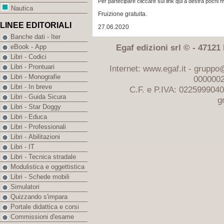
Per partecipare cliccare sul link qui a destra pochi mi
Nautica
Fruizione gratuita.
LINEE EDITORIALI
27.06.2020
Banche dati - Iter
Egaf edizioni srl © - 47121 F
eBook - App
Libri - Codici
Libri - Prontuari
Internet: www.egaf.it -
gruppo@
Libri - Monografie
0000002
Libri - In breve
C.F. e P.IVA: 022599904
Libri - Guida Sicura
g
Libri - Star Doggy
Libri - Educa
Libri - Professionali
Libri - Abilitazioni
Libri - IT
Libri - Tecnica stradale
Modulistica e oggettistica
Libri - Schede mobili
Simulatori
Quizzando s'impara
Portale didattica e corsi
Commissioni d'esame